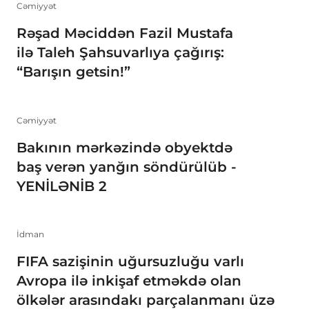
Cəmiyyət
Rəşad Məciddən Fazil Mustafa
ilə Taleh Şahsuvarlıya çağırış:
“Barışın getsin!”
Cəmiyyət
Bakının mərkəzində obyektdə
baş verən yanğın söndürülüb -
YENİLƏNİB 2
İdman
FIFA sazişinin uğursuzluğu varlı
Avropa ilə inkişaf etməkdə olan
ölkələr arasındakı parçalanmanı üzə