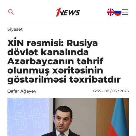
Siyasət
XİN rəsmisi: Rusiya
dövlət kanalında
Azərbaycanın təhrif
olunmuş xəritəsinin
göstərilməsi təxribatdır
Qafar Ağayev
13:55 - 08 / 05 / 2026