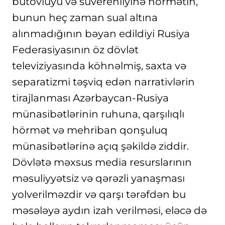
bütövlüyü və suverenliyinə hörmətin,
bunun heç zaman sual altına
alınmadığının bəyan edildiyi Rusiya
Federasiyasının öz dövlət
televiziyasında köhnəlmiş, saxta və
separatizmi təşviq edən narrativlərin
tirajlanması Azərbaycan-Rusiya
münasibətlərinin ruhuna, qarşılıqlı
hörmət və mehriban qonşuluq
münasibətlərinə açıq şəkildə ziddir.
Dövlətə məxsus media resurslarının
məsuliyyətsiz və qərəzli yanaşması
yolverilməzdir və qarşı tərəfdən bu
məsələyə aydın izah verilməsi, eləcə də