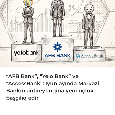
“AFB Bank”, “Yelo Bank” və
“AccessBank”: İyun ayında Mərkəzi
Bankın antireytinqinə yeni üçlük
başçılıq edir