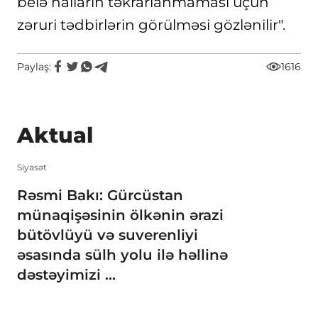
belə halların təkrarlanmaması üçün
zəruri tədbirlərin görülməsi gözlənilir".
Paylaş:
1616
Aktual
Siyasət
Rəsmi Bakı: Gürcüstan
münaqişəsinin ölkənin ərazi
bütövlüyü və suverenliyi
əsasında sülh yolu ilə həllinə
dəstəyimizi ...