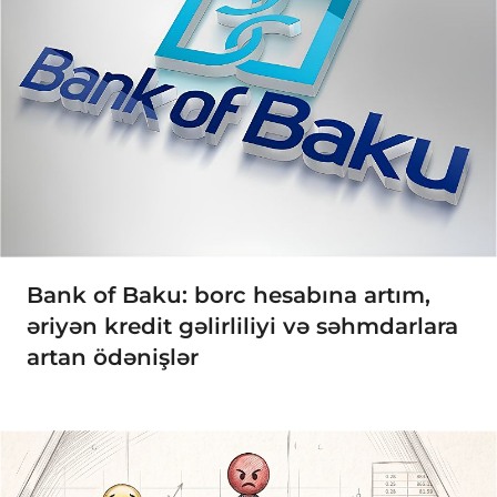
Bank of Baku: borc hesabına artım,
əriyən kredit gəlirliliyi və səhmdarlara
artan ödənişlər