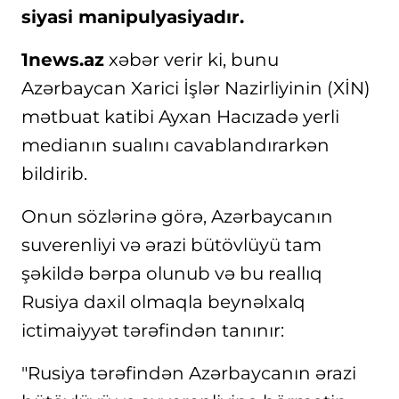
siyasi manipulyasiyadır.
1news.az
xəbər verir ki, bunu
Azərbaycan Xarici İşlər Nazirliyinin (XİN)
mətbuat katibi Ayxan Hacızadə yerli
medianın sualını cavablandırarkən
bildirib.
Onun sözlərinə görə, Azərbaycanın
suverenliyi və ərazi bütövlüyü tam
şəkildə bərpa olunub və bu reallıq
Rusiya daxil olmaqla beynəlxalq
ictimaiyyət tərəfindən tanınır:
"Rusiya tərəfindən Azərbaycanın ərazi