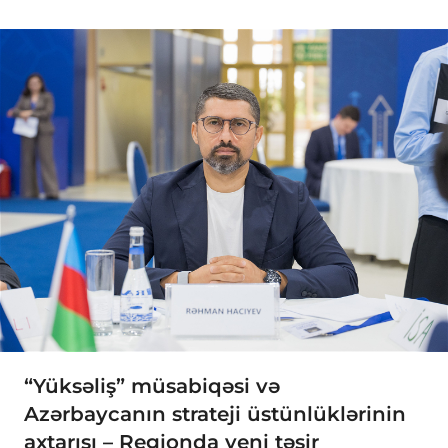
“Yüksəliş” müsabiqəsi və
Azərbaycanın strateji üstünlüklərinin
axtarışı – Regionda yeni təsir