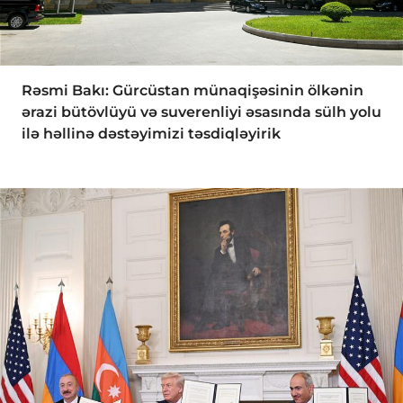
Rəsmi Bakı: Gürcüstan münaqişəsinin ölkənin
ərazi bütövlüyü və suverenliyi əsasında sülh yolu
ilə həllinə dəstəyimizi təsdiqləyirik