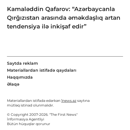
Kamaləddin Qafarov: “Azərbaycanla
Qırğızıstan arasında əməkdaşlıq artan
tendensiya ilə inkişaf edir”
Saytda reklam
Materiallardan istifadə qaydaları
Haqqımızda
Əlaqə
Materiallardan istifadə edərkən
1news.az
saytına
mütləq istinad olunmalıdır.
© Copyright 2007-2026. "The First News"
İnformasiya Agentliyi
Bütün hüquqlar qorunur