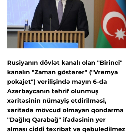
Rusiyanın dövlət kanalı olan "Birinci"
kanalın "Zaman göstərər" ("Vremya
pokajet") verilişində mayın 6-da
Azərbaycanın təhrif olunmuş
xəritəsinin nümayiş etdirilməsi,
xəritədə mövcud olmayan qondarma
"Dağlıq Qarabağ" ifadəsinin yer
alması ciddi təxribat və qəbuledilməz