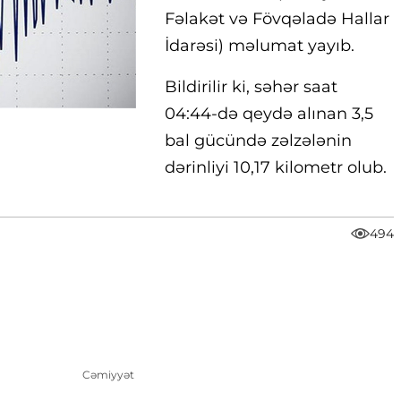
Fəlakət və Fövqəladə Hallar
İdarəsi) məlumat yayıb.
Bildirilir ki, səhər saat
04:44-də qeydə alınan 3,5
bal gücündə zəlzələnin
dərinliyi 10,17 kilometr olub.
494
Cəmiyyət