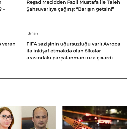
h
Rəşad Məciddən Fazil Mustafa ilə Taleh
? –
Şahsuvarlıya çağırış: “Barışın getsin!”
İdman
 verən
FIFA sazişinin uğursuzluğu varlı Avropa
ilə inkişaf etməkdə olan ölkələr
arasındakı parçalanmanı üzə çıxardı