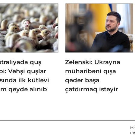
traliyada quş
Zelenski: Ukrayna
pi: Vəhşi quşlar
müharibəni qışa
sında ilk kütləvi
qədər başa
üm qeydə alınıb
çatdırmaq istəyir
Ma
mü