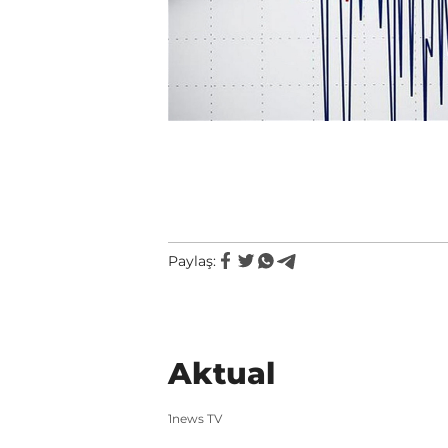
Paylaş:
Aktual
1news TV