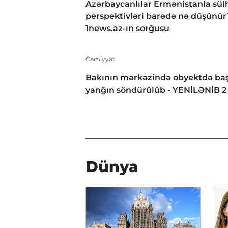
Azərbaycanlılar Ermənistanla sül
perspektivləri barədə nə düşünür
1news.az-ın sorğusu
Cəmiyyət
Bakının mərkəzində obyektdə baş
yanğın söndürülüb - YENİLƏNİB 2
Dünya