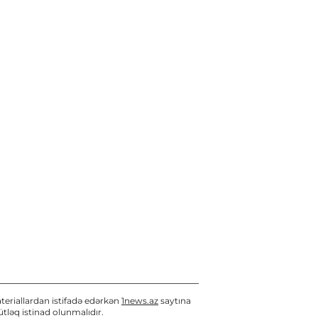
"Səbail" 5 legioner futbolçu
ilə müqavilə imzalayıb
07 / 08 / 2026, 15:53
"Səbail"in İdarə Heyətinin
üzvləri açıqlanıb
07 / 08 / 2026, 15:43
Azərbaycan XİN Kot-
d'İvuarın Müstəqillik Gününü
təbrik edib
07 / 08 / 2026, 15:42
Bakının mərkəzində
obyektdə baş verən yanğın
söndürülüb - YENİLƏNİB 2
teriallardan istifadə edərkən
1news.az
saytına
07 / 08 / 2026, 15:26
tləq istinad olunmalıdır.