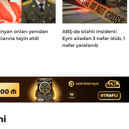
inyan onları yenidən
ABŞ-də silahlı insident:
larına təyin etdi
Eyni ailədən 3 nəfər ölüb, 1
nəfər yaralanıb
mi