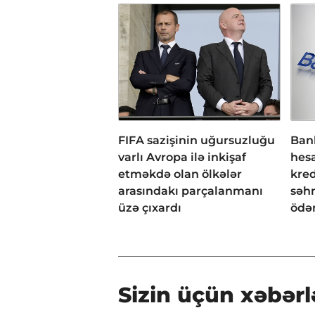
FIFA sazişinin uğursuzluğu
Bank
varlı Avropa ilə inkişaf
hesa
etməkdə olan ölkələr
kred
arasındakı parçalanmanı
səh
üzə çıxardı
ödən
Sizin üçün xəbərl