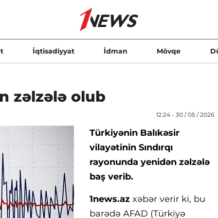
t
İqtisadiyyat
İdman
Mövqe
D
n zəlzələ olub
12:24 - 30 / 05 / 2026
Türkiyənin Balıkəsir
vilayətinin Sındırqı
rayonunda yenidən zəlzələ
baş verib.
1news.az
xəbər verir ki, bu
barədə AFAD (Türkiyə