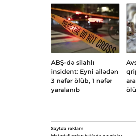
ABŞ-də silahlı
Avs
insident: Eyni ailədən
qri
3 nəfər ölüb, 1 nəfər
ara
yaralanıb
öl
Saytda reklam
Materiallardan istifadə qaydaları