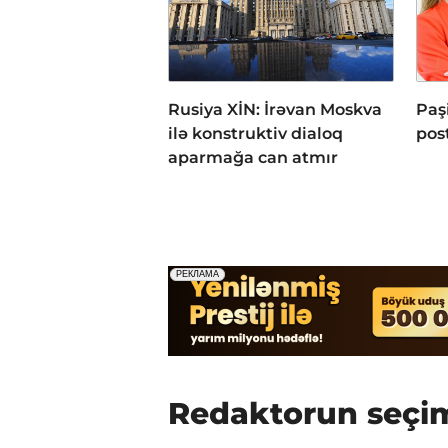
Rusiya XİN: İrəvan Moskva
Paş
ilə konstruktiv dialoq
post
aparmağa can atmır
Redaktorun seçi