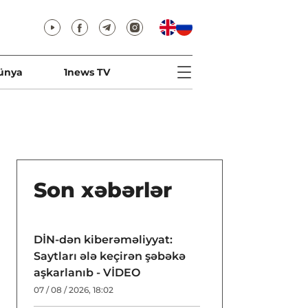
ünya
1news TV
Son xəbərlər
DİN-dən kiberəməliyyat:
Saytları ələ keçirən şəbəkə
aşkarlanıb - VİDEO
07 / 08 / 2026, 18:02