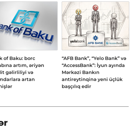
 of Baku: borc
“AFB Bank”, “Yelo Bank” və
bına artım, əriyən
“AccessBank”: İyun ayında
it gəlirliliyi və
Mərkəzi Bankın
mdarlara artan
antireytinqinə yeni üçlük
işlər
başçılıq edir
ər