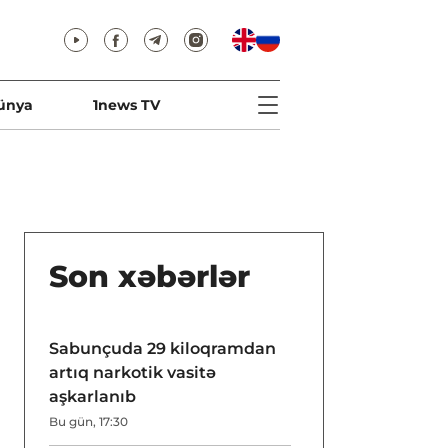
ünya
1news TV
Son xəbərlər
Sabunçuda 29 kiloqramdan
artıq narkotik vasitə
aşkarlanıb
Bu gün, 17:30