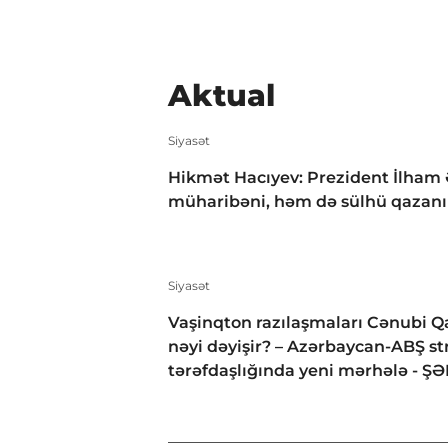
Aktual
Siyasət
Hikmət Hacıyev: Prezident İlham 
müharibəni, həm də sülhü qazan
Siyasət
Vaşinqton razılaşmaları Cənubi 
nəyi dəyişir? – Azərbaycan-ABŞ str
tərəfdaşlığında yeni mərhələ - Ş