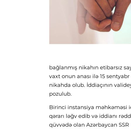
bağlanmış nikahın etibarsız sayı
vaxt onun anası ilə 15 sentyab
nikahda olub. İddiaçının valide
pozulub.
Birinci instansiya məhkəməsi id
qərarı ləğv edib və iddianı rə
qüvvədə olan Azərbaycan SSR N