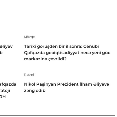
Mövqe
Əliyev
Tarixi görüşdən bir il sonra: Cənubi
ıb
Qafqazda geoiqtisadiyyat necə yeni güc
mərkəzinə çevrildi?
Rəsmi
Qafqazda
Nikol Paşinyan Prezident İlham Əliyevə
ateji
zəng edib
ƏRH