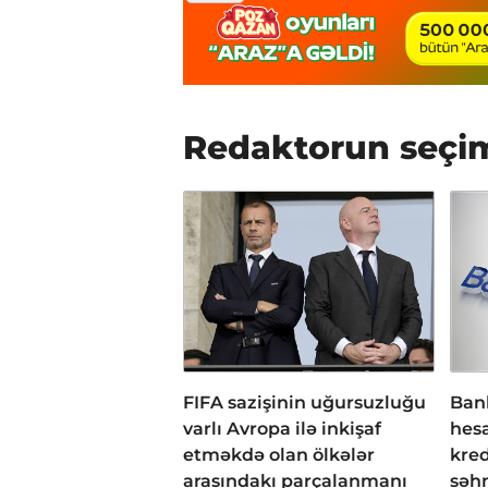
Redaktorun seçi
FIFA sazişinin uğursuzluğu
Bank
varlı Avropa ilə inkişaf
hesa
etməkdə olan ölkələr
kred
arasındakı parçalanmanı
səh