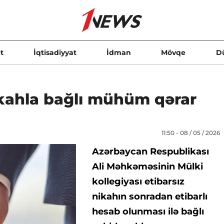
t
İqtisadiyyat
İdman
Mövqe
D
kahla bağlı mühüm qərar
11:50 - 08 / 05 / 2026
Azərbaycan Respublikası
Ali Məhkəməsinin Mülki
kollegiyası etibarsız
nikahın sonradan etibarlı
hesab olunması ilə bağlı