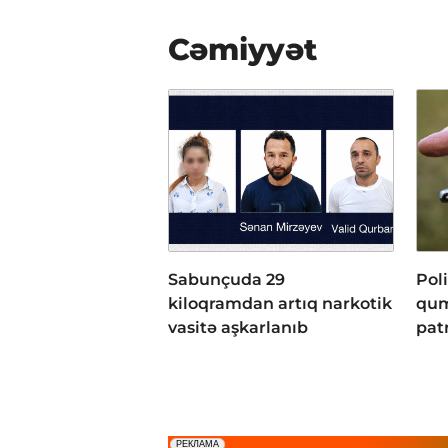
Cəmiyyət
Sabunçuda 29
Pol
kiloqramdan artıq narkotik
qum
vasitə aşkarlanıb
pat