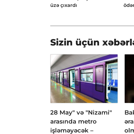
üzə çıxardı
ödən
Sizin üçün xəbərl
28 May" və "Nizami"
Ba
arasında metro
əra
işləməyəcək –
ol