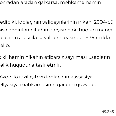
sonradan aradan qalxarsa, məhkəmə həmin
ib ki, iddiaçının valideynlərinin nikahı 2004-cü
sələndirilən nikahın qarşısındakı hüquqi maneə
iaçının atası ilə cavabdeh arasında 1976-cı ildə
əlib.
i, həmin nikahın etibarsız sayılması uşaqların
əlik hüququna təsir etmir.
vqe ilə razılaşıb və iddiaçının kassasiya
ellyasiya məhkəməsinin qərarını qüvvədə
345