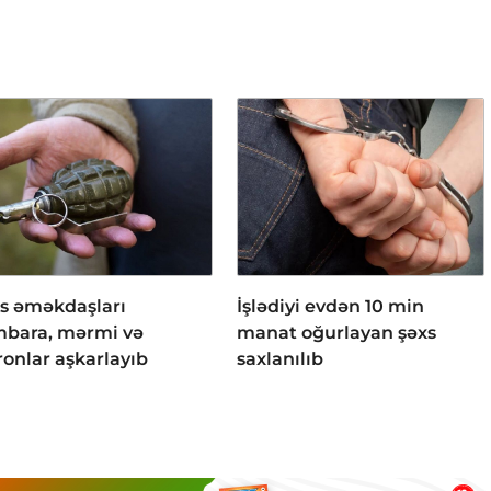
is əməkdaşları
İşlədiyi evdən 10 min
bara, mərmi və
manat oğurlayan şəxs
ronlar aşkarlayıb
saxlanılıb