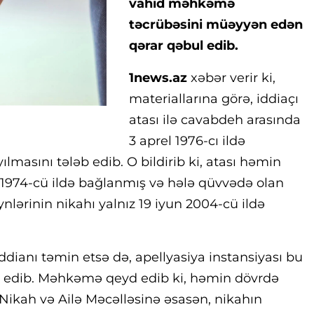
vahid məhkəmə
təcrübəsini müəyyən edən
qərar qəbul edib.
1news.az
xəbər verir ki,
materiallarına görə, iddiaçı
atası ilə cavabdeh arasında
3 aprel 1976-cı ildə
lmasını tələb edib. O bildirib ki, atası həmin
r 1974-cü ildə bağlanmış və hələ qüvvədə olan
ynlərinin nikahı yalnız 19 iyun 2004-cü ildə
dianı təmin etsə də, apellyasiya instansiyası bu
dd edib. Məhkəmə qeyd edib ki, həmin dövrdə
ikah və Ailə Məcəlləsinə əsasən, nikahın