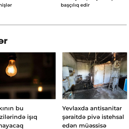
işlər
başçılıq edir
ər
kının bu
Yevlaxda antisanitar
zilərində işıq
şəraitdə pivə istehsal
mayacaq
edən müəssisə