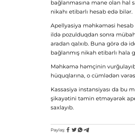
bağlanmasına mane olan hal 
nikahı etibarlı hesab edə bilər.
Apellyasiya məhkəməsi hesab ed
ildə pozulduqdan sonra mübahi
aradan qalxıb. Buna görə də idd
bağlanmış nikah etibarlı hala g
Məhkəmə həmçinin vurğulayıb k
hüquqlarına, o cümlədən vərəs
Kassasiya instansiyası da bu mö
şikayətini təmin etməyərək ap
saxlayıb.
Paylaş: