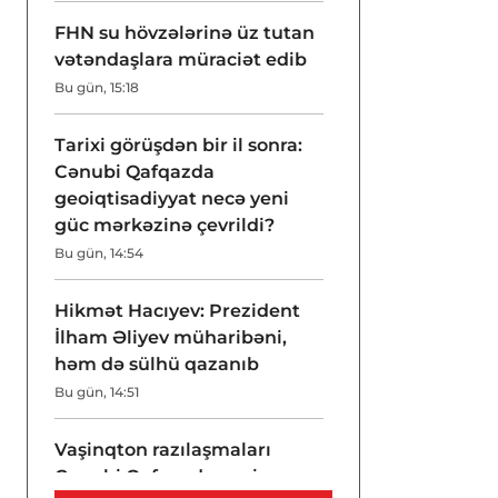
FHN su hövzələrinə üz tutan
vətəndaşlara müraciət edib
Bu gün, 15:18
Tarixi görüşdən bir il sonra:
Cənubi Qafqazda
geoiqtisadiyyat necə yeni
güc mərkəzinə çevrildi?
Bu gün, 14:54
Hikmət Hacıyev: Prezident
İlham Əliyev müharibəni,
həm də sülhü qazanıb
Bu gün, 14:51
Vaşinqton razılaşmaları
Cənubi Qafqazda nəyi