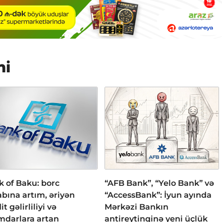
mi
 of Baku: borc
“AFB Bank”, “Yelo Bank” və
bına artım, əriyən
“AccessBank”: İyun ayında
it gəlirliliyi və
Mərkəzi Bankın
mdarlara artan
antireytinqinə yeni üçlük