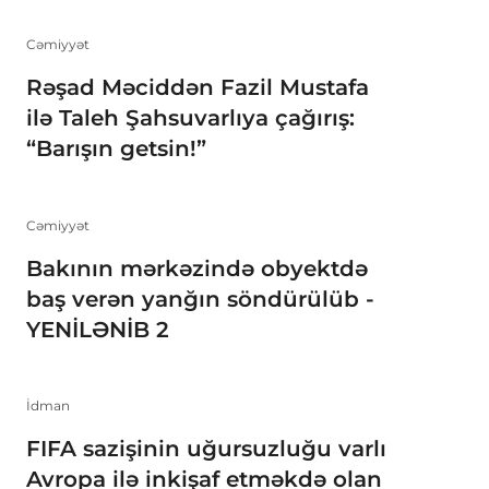
Cəmiyyət
Rəşad Məciddən Fazil Mustafa
ilə Taleh Şahsuvarlıya çağırış:
“Barışın getsin!”
Cəmiyyət
Bakının mərkəzində obyektdə
baş verən yanğın söndürülüb -
YENİLƏNİB 2
İdman
FIFA sazişinin uğursuzluğu varlı
Avropa ilə inkişaf etməkdə olan