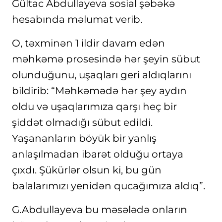
Gültac Abdullayeva sosial şəbəkə
hesabında məlumat verib.
O, təxminən 1 ildir davam edən
məhkəmə prosesində hər şeyin sübut
olunduğunu, uşaqları geri aldıqlarını
bildirib: “Məhkəmədə hər şey aydın
oldu və uşaqlarımıza qarşı heç bir
şiddət olmadığı sübut edildi.
Yaşananların böyük bir yanlış
anlaşılmadan ibarət olduğu ortaya
çıxdı. Şükürlər olsun ki, bu gün
balalarımızı yenidən qucağımıza aldıq”.
G.Abdullayeva bu məsələdə onların