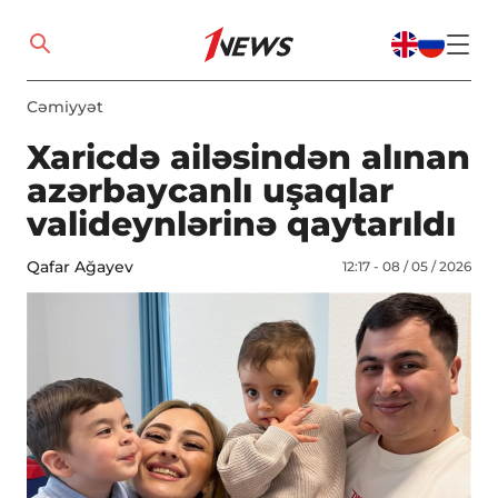
Cəmiyyət
Xaricdə ailəsindən alınan
azərbaycanlı uşaqlar
valideynlərinə qaytarıldı
Qafar Ağayev
12:17 - 08 / 05 / 2026