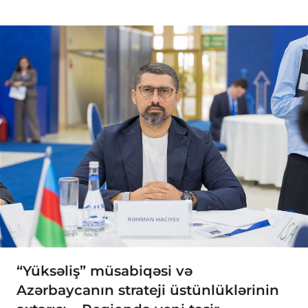
“Yüksəliş” müsabiqəsi və
Azərbaycanın strateji üstünlüklərinin