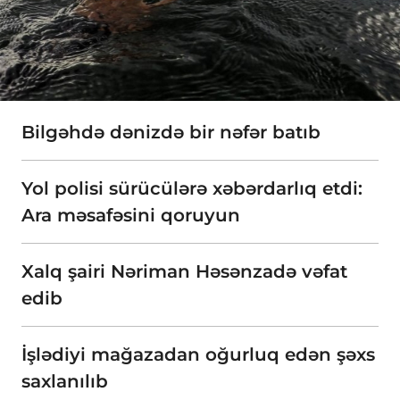
Bilgəhdə dənizdə bir nəfər batıb
Yol polisi sürücülərə xəbərdarlıq etdi:
Ara məsafəsini qoruyun
Xalq şairi Nəriman Həsənzadə vəfat
edib
İşlədiyi mağazadan oğurluq edən şəxs
saxlanılıb