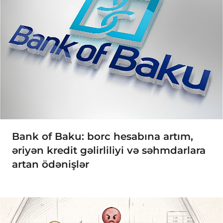
Bank of Baku: borc hesabına artım,
əriyən kredit gəlirliliyi və səhmdarlara
artan ödənişlər