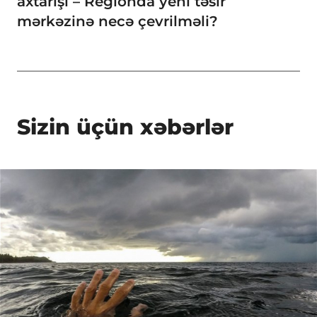
axtarışı – Regionda yeni təsir
mərkəzinə necə çevrilməli?
Sizin üçün xəbərlər