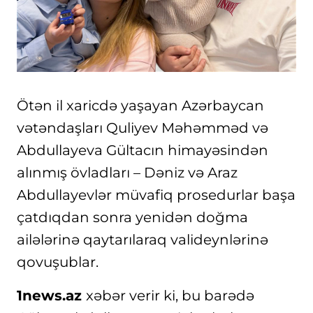
Ötən il xaricdə yaşayan Azərbaycan
vətəndaşları Quliyev Məhəmməd və
Abdullayeva Gültacın himayəsindən
alınmış övladları – Dəniz və Araz
Abdullayevlər müvafiq prosedurlar başa
çatdıqdan sonra yenidən doğma
ailələrinə qaytarılaraq valideynlərinə
qovuşublar.
1news.az
xəbər verir ki, bu barədə