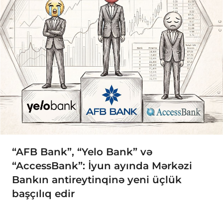
“AFB Bank”, “Yelo Bank” və
“AccessBank”: İyun ayında Mərkəzi
Bankın antireytinqinə yeni üçlük
başçılıq edir