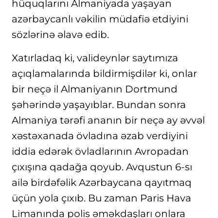
hüquqlarını Almaniyada yaşayan
azərbaycanlı vəkilin müdafiə etdiyini
sözlərinə əlavə edib.
Xatırladaq ki, valideynlər saytımıza
açıqlamalarında bildirmişdilər ki, onlar
bir neçə il Almaniyanın Dortmund
şəhərində yaşayıblar. Bundan sonra
Almaniya tərəfi ananın bir neçə ay əvvəl
xəstəxanada övladına əzab verdiyini
iddia edərək övladlarının Avropadan
çıxışına qadağa qoyub. Avqustun 6-sı
ailə birdəfəlik Azərbaycana qayıtmaq
üçün yola çıxıb. Bu zaman Paris Hava
Limanında polis əməkdaşları onlara