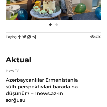
Paylaş:
430
Aktual
1news TV
Azərbaycanlılar Ermənistanla
sülh perspektivləri barədə nə
düşünür? – 1news.az-ın
sorğusu