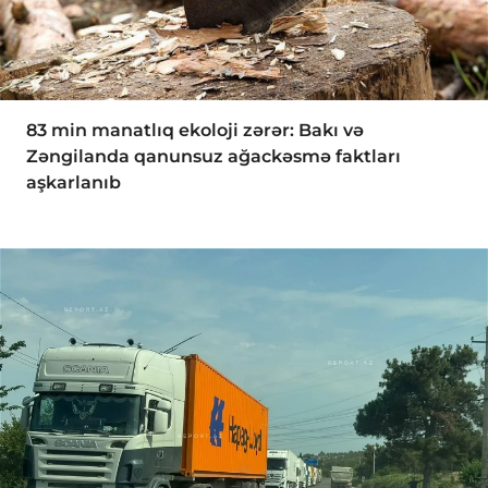
83 min manatlıq ekoloji zərər: Bakı və
Zəngilanda qanunsuz ağackəsmə faktları
aşkarlanıb