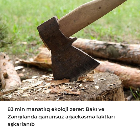
83 min manatlıq ekoloji zərər: Bakı və
Zəngilanda qanunsuz ağackəsmə faktları
aşkarlanıb