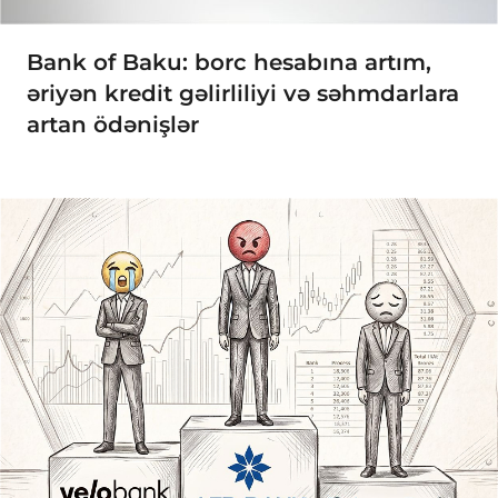
Bank of Baku: borc hesabına artım,
əriyən kredit gəlirliliyi və səhmdarlara
artan ödənişlər