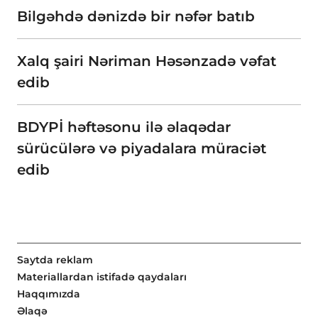
Bilgəhdə dənizdə bir nəfər batıb
Xalq şairi Nəriman Həsənzadə vəfat
edib
BDYPİ həftəsonu ilə əlaqədar
sürücülərə və piyadalara müraciət
edib
Saytda reklam
Materiallardan istifadə qaydaları
Haqqımızda
Əlaqə