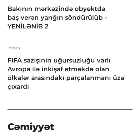
Bakının mərkəzində obyektdə
baş verən yanğın söndürülüb -
YENİLƏNİB 2
İdman
FIFA sazişinin uğursuzluğu varlı
Avropa ilə inkişaf etməkdə olan
ölkələr arasındakı parçalanmanı üzə
çıxardı
Cəmiyyət