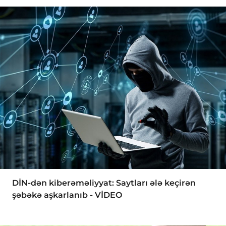
DİN-dən kiberəməliyyat: Saytları ələ keçirən
şəbəkə aşkarlanıb - VİDEO