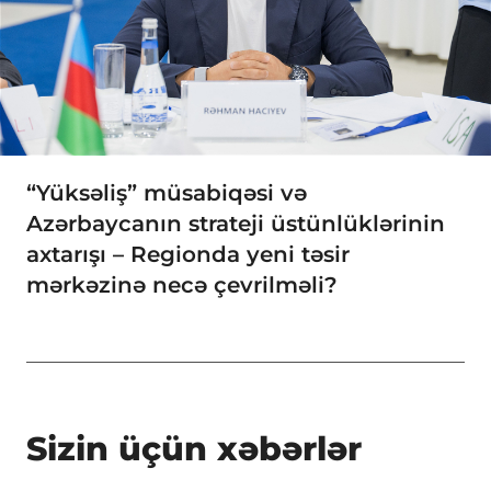
“Yüksəliş” müsabiqəsi və
Azərbaycanın strateji üstünlüklərinin
axtarışı – Regionda yeni təsir
mərkəzinə necə çevrilməli?
Sizin üçün xəbərlər