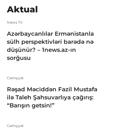
Aktual
1news TV
Azərbaycanlılar Ermənistanla
sülh perspektivləri barədə nə
düşünür? – 1news.az-ın
sorğusu
Cəmiyyət
Rəşad Məciddən Fazil Mustafa
ilə Taleh Şahsuvarlıya çağırış:
“Barışın getsin!”
Cəmiyyət