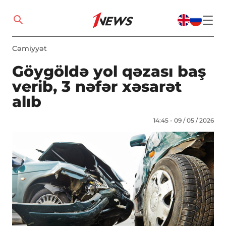
Cəmiyyət
Göygöldə yol qəzası baş
verib, 3 nəfər xəsarət
alıb
14:45 - 09 / 05 / 2026