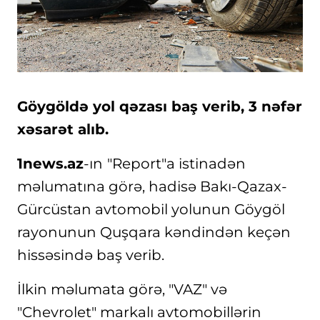
Göygöldə yol qəzası baş verib, 3 nəfər
xəsarət alıb.
1news.az
-ın
"Report"a istinadən
məlumatına görə, hadisə Bakı-Qazax-
Gürcüstan avtomobil yolunun Göygöl
rayonunun Quşqara kəndindən keçən
hissəsində baş verib.
İlkin məlumata görə, "VAZ" və
"Chevrolet" markalı avtomobillərin