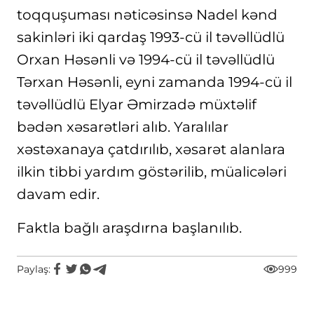
toqquşuması nəticəsinsə Nadel kənd
sakinləri iki qardaş 1993-cü il təvəllüdlü
Orxan Həsənli və 1994-cü il təvəllüdlü
Tərxan Həsənli, eyni zamanda 1994-cü il
təvəllüdlü Elyar Əmirzadə müxtəlif
bədən xəsarətləri alıb. Yaralılar
xəstəxanaya çatdırılıb, xəsarət alanlara
ilkin tibbi yardım göstərilib, müalicələri
davam edir.
Faktla bağlı araşdırna başlanılıb.
Paylaş:
999