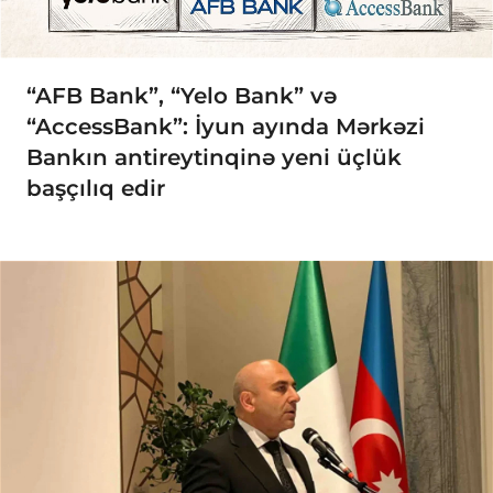
“AFB Bank”, “Yelo Bank” və
“AccessBank”: İyun ayında Mərkəzi
Bankın antireytinqinə yeni üçlük
başçılıq edir