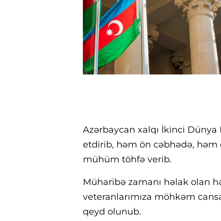
Azərbaycan xalqı İkinci Dünya
etdirib, həm ön cəbhədə, həm 
mühüm töhfə verib.
Müharibə zamanı həlak olan həm
veteranlarımıza möhkəm cansağ
qeyd olunub.