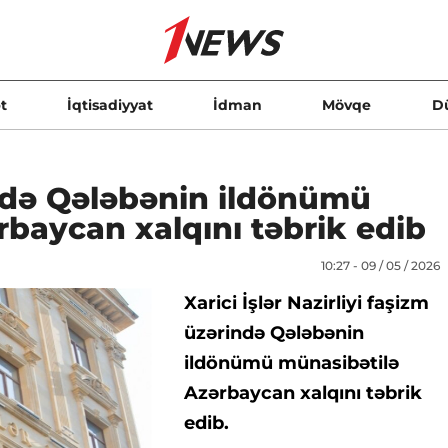
t
İqtisadiyyat
İdman
Mövqe
D
ndə Qələbənin ildönümü
baycan xalqını təbrik edib
10:27 - 09 / 05 / 2026
Xarici İşlər Nazirliyi faşizm
üzərində Qələbənin
ildönümü münasibətilə
Azərbaycan xalqını təbrik
edib.