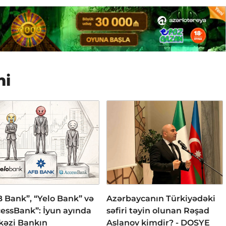
mi
 Bank”, “Yelo Bank” və
Azərbaycanın Türkiyədəki
essBank”: İyun ayında
səfiri təyin olunan Rəşad
kəzi Bankın
Aslanov kimdir? - DOSYE