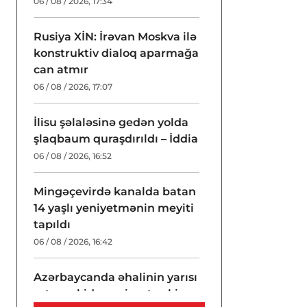
06 / 08 / 2026, 17:34
Rusiya XİN: İrəvan Moskva ilə
konstruktiv dialoq aparmağa
can atmır
06 / 08 / 2026, 17:07
İlisu şəlaləsinə gedən yolda
şlaqbaum quraşdırıldı – İddia
06 / 08 / 2026, 16:52
Mingəçevirdə kanalda batan
14 yaşlı yeniyetmənin meyiti
tapıldı
06 / 08 / 2026, 16:42
Azərbaycanda əhalinin yarısı
artıq çəkidən əziyyət çəkir