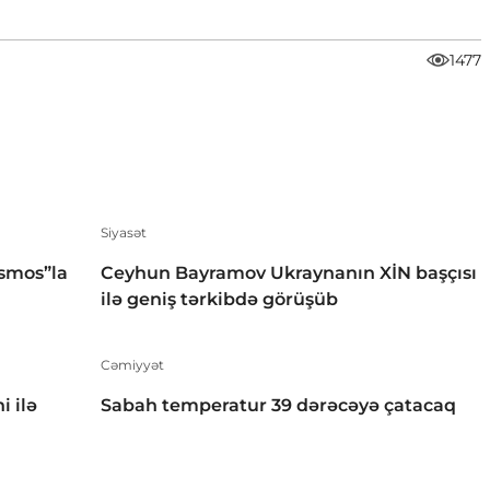
1477
Siyasət
smos”la
Ceyhun Bayramov Ukraynanın XİN başçısı
ilə geniş tərkibdə görüşüb
Cəmiyyət
i ilə
Sabah temperatur 39 dərəcəyə çatacaq