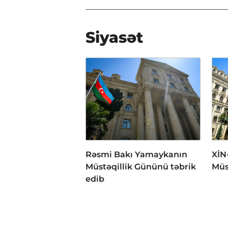
Siyasət
Rəsmi Bakı Yamaykanın
XİN
Müstəqillik Gününü təbrik
Müs
edib