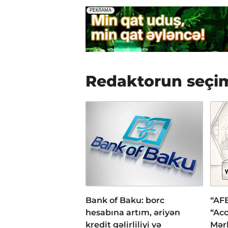
Redaktorun seçi
Bank of Baku: borc
“AFB
hesabına artım, əriyən
“Acc
kredit gəlirliliyi və
Mər