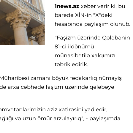
1news.az
xəbər verir ki, bu
barədə XİN-in "X"dəki
hesabında paylaşım olunub.
"Faşizm üzərində Qələbənin
81-ci ildönümü
münasibətilə xalqımızı
təbrik edirik.
 Müharibəsi zamanı böyük fədakarlıq nümayiş
də arxa cəbhədə faşizm üzərində qələbəyə
vətənlərimizin əziz xatirəsini yad edir,
lığı və uzun ömür arzulayırıq", - paylaşımda