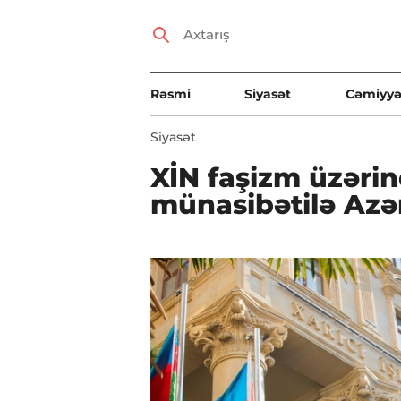
Rəsmi
Siyasət
Cəmiyyə
Siyasət
XİN faşizm üzəri
münasibətilə Azər