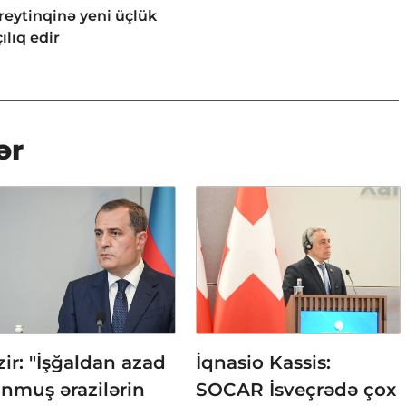
reytinqinə yeni üçlük
ılıq edir
ər
ir: "İşğaldan azad
İqnasio Kassis:
nmuş ərazilərin
SOCAR İsveçrədə çox