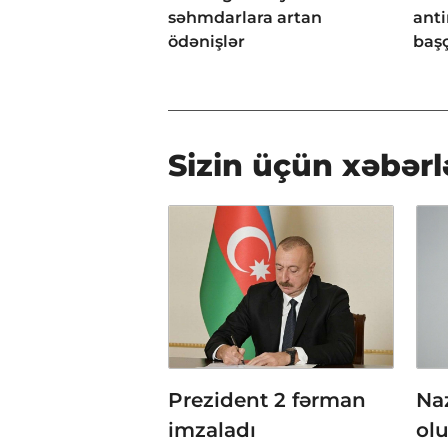
səhmdarlara artan
anti
ödənişlər
başç
Sizin üçün xəbərl
Prezident 2 fərman
Naz
imzaladı
olu