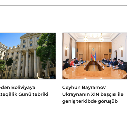
-dən Boliviyaya
Ceyhun Bayramov
təqillik Günü təbriki
Ukraynanın XİN başçısı ilə
geniş tərkibdə görüşüb