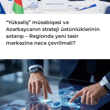
“Yüksəliş” müsabiqəsi və
Azərbaycanın strateji üstünlüklərinin
axtarışı – Regionda yeni təsir
mərkəzinə necə çevrilməli?