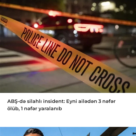
ABŞ-də silahlı insident: Eyni ailədən 3 nəfər
ölüb, 1 nəfər yaralanıb