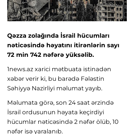
Qəzza zolağında İsrail hücumları
nəticəsində həyatını itirənlərin sayı
72 min 742 nəfərə yüksəlib.
1news.az xarici mətbuata istinadən
xəbər verir ki, bu barədə Fələstin
Səhiyyə Nazirliyi məlumat yayıb.
Məlumata görə, son 24 saat ərzində
İsrail ordusunun həyata keçirdiyi
hücumlar nəticəsində 2 nəfər ölüb, 10
nəfər isə yaralanıb.