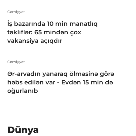
Cəmiyyət
İş bazarında 10 min manatlıq
təkliflər: 65 mindən çox
vakansiya açıqdır
Cəmiyyət
Ər-arvadın yanaraq ölməsinə görə
həbs edilən var - Evdən 15 min də
oğurlanıb
Dünya