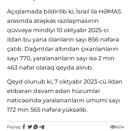
Açıqlamada bildirilib ki, İsrail ilə HƏMAS
arasında atəşkəs razılaşmasının
qüvvəyə mindiyi 10 oktyabr 2025-ci
ildən bu yana ölənlərin sayı 856 nəfərə
çatıb. Dağıntılar altından çıxarılanların
sayı 770, yaralananların sayı isə 2 min
463 nəfər olaraq qeydə alınıb.
Qeyd olunub ki, 7 oktyabr 2023-cü ildən
etibarən davam edən hücumlar
nəticəsində yaralananların ümumi sayı
172 min 565 nəfərə yüksəlib.
Paylaş:
604