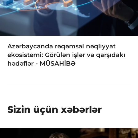
Azərbaycanda rəqəmsal nəqliyyat
ekosistemi: Görülən işlər və qarşıdakı
hədəflər - MÜSAHİBƏ
Sizin üçün xəbərlər