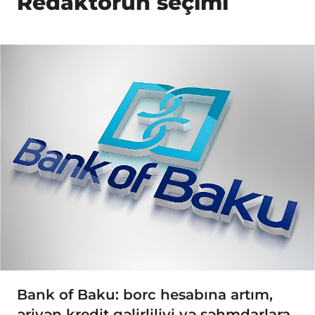
Redaktorun seçimi
Bank of Baku: borc hesabına artım,
əriyən kredit gəlirliliyi və səhmdarlara