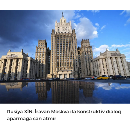
Rusiya XİN: İrəvan Moskva ilə konstruktiv dialoq
aparmağa can atmır