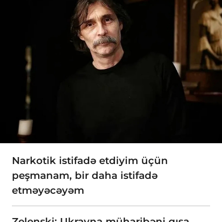
Narkotik istifadə etdiyim üçün
peşmanam, bir daha istifadə
etməyəcəyəm
Zelenski: Ukrayna müharibəni qışa