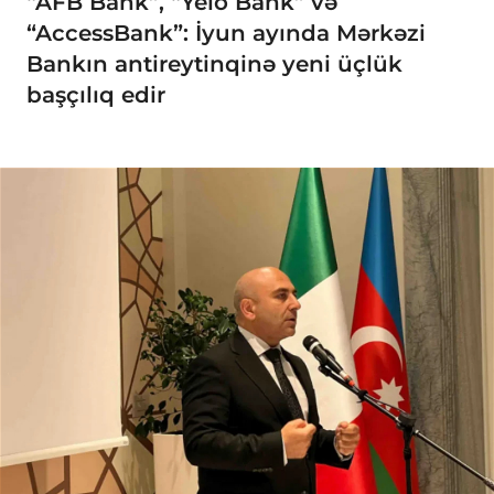
“AFB Bank”, “Yelo Bank” və
“AccessBank”: İyun ayında Mərkəzi
Bankın antireytinqinə yeni üçlük
başçılıq edir