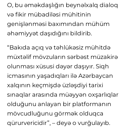
O, bu əməkdaşlığın beynəlxalq dialoq
və fikir mübadiləsi mühitinin
genişlənməsi baxımından mühüm
əhəmiyyət daşıdığını bildirib.
“Bakıda açıq və təhlükəsiz mühitdə
müxtəlif mövzuların sərbəst müzakirə
olunması xüsusi dəyər daşıyır. Siqh
icmasının yaşadıqları ilə Azərbaycan
xalqının keçmişdə üzləşdiyi tarixi
sınaqlar arasında müəyyən oxşarlıqlar
olduğunu anlayan bir platformanın
mövcudluğunu görmək olduqca
qürurvericidir”, – deyə o vurğulayıb.