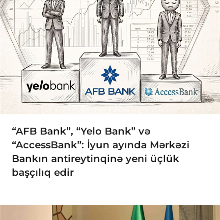
“AFB Bank”, “Yelo Bank” və
“AccessBank”: İyun ayında Mərkəzi
Bankın antireytinqinə yeni üçlük
başçılıq edir