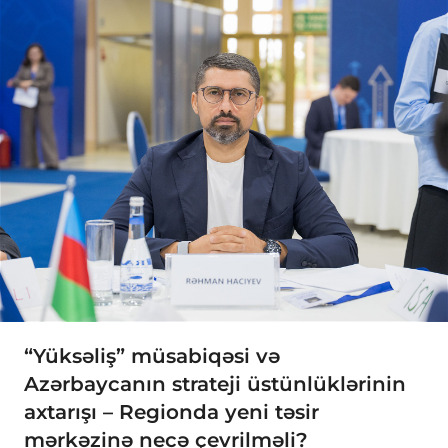
“Yüksəliş” müsabiqəsi və
Azərbaycanın strateji üstünlüklərinin
axtarışı – Regionda yeni təsir
mərkəzinə necə çevrilməli?