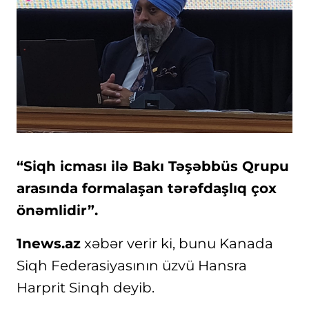
“Siqh icması ilə Bakı Təşəbbüs Qrupu
arasında formalaşan tərəfdaşlıq çox
önəmlidir”.
1news.az
xəbər verir ki, bunu Kanada
Siqh Federasiyasının üzvü Hansra
Harprit Sinqh deyib.