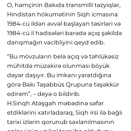
O, həmçinin Bakıda transmilli təzyiqlər,
Hindistan hökumətinin Siqh icmasına
1984-cü ildən əvvəl başlayan təsirləri və
1984-cü il hadisələri barədə açıq şəkildə
danışmağın vacibliyini qeyd edib.
“Bu mövzuların belə açıq və təhlükəsiz
mühitdə müzakirə olunması böyük
dəyər daşıyır. Bu imkanı yaratdığına
görə Bakı Təşəbbüs Qrupuna təşəkkür
edirəm”, – deyə o bildirib.
H.Sinqh Atəşgah məbədinə səfər
etdiklərini xatırladaraq, Siqh irsi ilə bağlı
tarixi izlərin qorunub saxlanılmasının