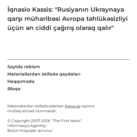
İqnasio Kassis: "Rusiyanın Ukraynaya
qarşı müharibəsi Avropa təhlükəsizliyi
üçün ən ciddi çağırış olaraq qalır"
Saytda reklam
Materiallardan istifadə qaydaları
Haqqımızda
Əlaqə
Materiallardan istifadə edərkən
1news.az
saytına
mütləq istinad olunmalıdır.
© Copyright 2007-2026. "The First News"
İnformasiya Agentliyi
Bütün hüquqlar qorunur