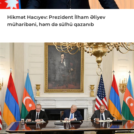
Hikmət Hacıyev: Prezident İlham Əliyev
müharibəni, həm də sülhü qazanıb