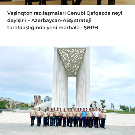
Vaşinqton razılaşmaları Cənubi Qafqazda nəyi
dəyişir? – Azərbaycan-ABŞ strateji
tərəfdaşlığında yeni mərhələ - ŞƏRH