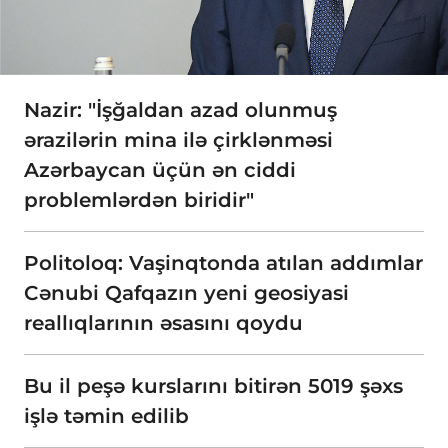
Nazir: "İşğaldan azad olunmuş
ərazilərin mina ilə çirklənməsi
Azərbaycan üçün ən ciddi
problemlərdən biridir"
Politoloq: Vaşinqtonda atılan addımlar
Cənubi Qafqazın yeni geosiyasi
reallıqlarının əsasını qoydu
Bu il peşə kurslarını bitirən 5019 şəxs
işlə təmin edilib