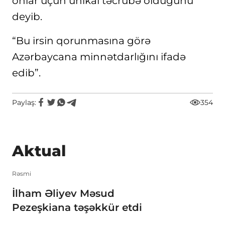
onlar üçün unikal təcrübə olduğunu
deyib.
“Bu irsin qorunmasına görə
Azərbaycana minnətdarlığını ifadə
edib”.
Paylaş:
354
Aktual
Rəsmi
İlham Əliyev Məsud
Pezeşkiana təşəkkür etdi