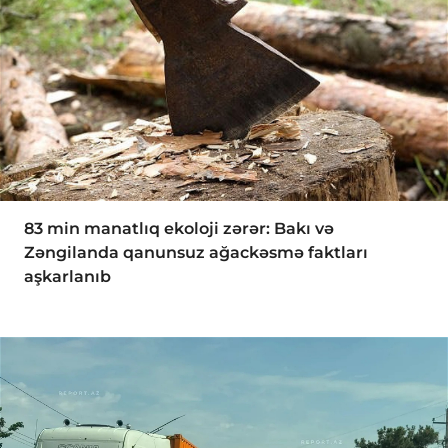
83 min manatlıq ekoloji zərər: Bakı və
Zəngilanda qanunsuz ağackəsmə faktları
aşkarlanıb