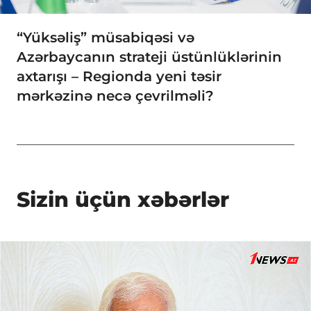
“Yüksəliş” müsabiqəsi və
Azərbaycanın strateji üstünlüklərinin
axtarışı – Regionda yeni təsir
mərkəzinə necə çevrilməli?
Sizin üçün xəbərlər