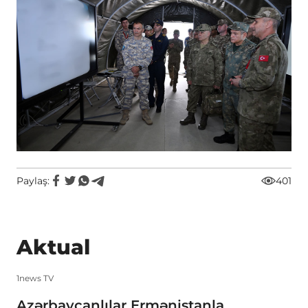
Paylaş:
401
Aktual
1news TV
Azərbaycanlılar Ermənistanla