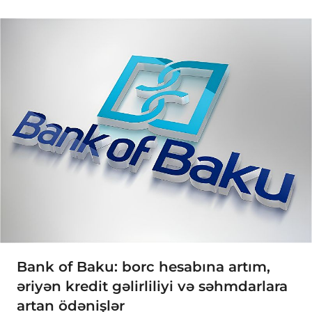
Bank of Baku: borc hesabına artım,
əriyən kredit gəlirliliyi və səhmdarlara
artan ödənişlər