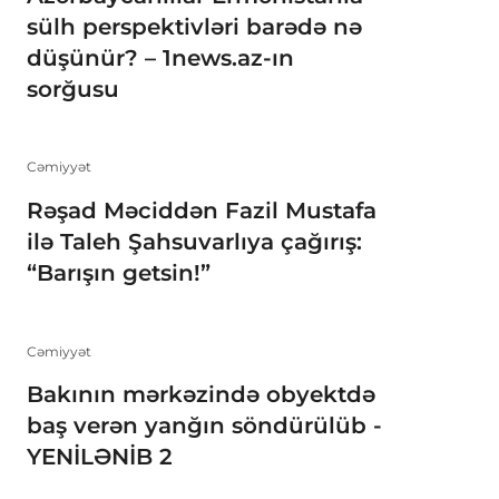
sülh perspektivləri barədə nə
düşünür? – 1news.az-ın
sorğusu
Cəmiyyət
Rəşad Məciddən Fazil Mustafa
ilə Taleh Şahsuvarlıya çağırış:
“Barışın getsin!”
Cəmiyyət
Bakının mərkəzində obyektdə
baş verən yanğın söndürülüb -
YENİLƏNİB 2