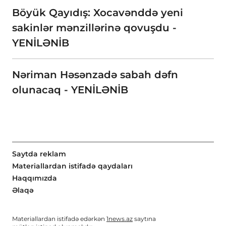
Böyük Qayıdış: Xocavənddə yeni
sakinlər mənzillərinə qovuşdu -
YENİLƏNİB
Nəriman Həsənzadə sabah dəfn
olunacaq - YENİLƏNİB
Saytda reklam
Materiallardan istifadə qaydaları
Haqqımızda
Əlaqə
Materiallardan istifadə edərkən
1news.az
saytına