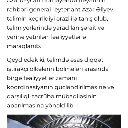
Azərbaycan nümayəndə heyətinin
rəhbəri general-leytenant Azər Əliyev
təlimin keçirildiyi ərazi ilə tanış olub,
təlim yerlərində yaradılan şərait və
yerinə yetirilən fəaliyyətlərlə
maraqlanıb.
Qeyd edək ki, təlimdə əsas diqqət
iştirakçı ölkələrin bölmələri arasında
birgə fəaliyyətlər zamanı
koordinasiyanın gücləndirilməsinə və
qarşılıqlı təcrübə mübadiləsinin
aparılmasına yönəldilib.