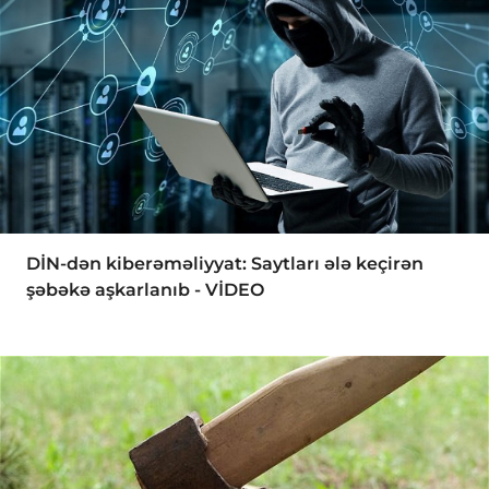
DİN-dən kiberəməliyyat: Saytları ələ keçirən
şəbəkə aşkarlanıb - VİDEO