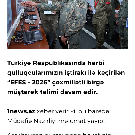
Türkiyə Respublikasında hərbi
qulluqçularımızın iştirakı ilə keçirilən
“EFES - 2026” çoxmillətli birgə
müştərək təlimi davam edir.
1news.az
xəbər verir ki, bu barədə
Müdafiə Nazirliyi məlumat yayıb.