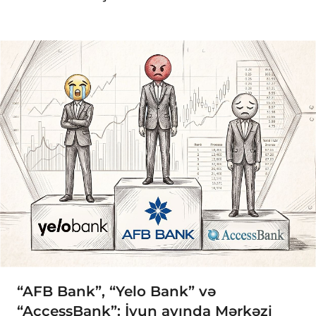
“AFB Bank”, “Yelo Bank” və
“AccessBank”: İyun ayında Mərkəzi