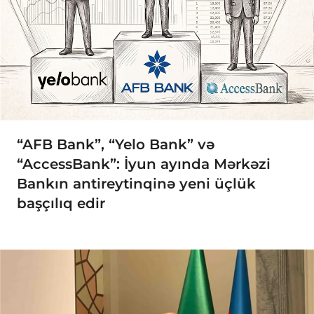
“AFB Bank”, “Yelo Bank” və
“AccessBank”: İyun ayında Mərkəzi
Bankın antireytinqinə yeni üçlük
başçılıq edir