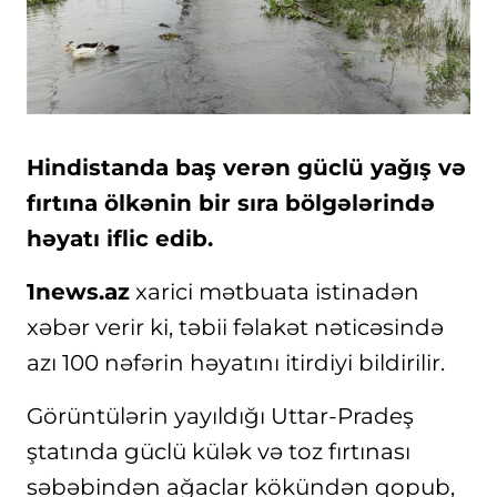
Hindistanda baş verən güclü yağış və
fırtına ölkənin bir sıra bölgələrində
həyatı iflic edib.
1news.az
xarici mətbuata istinadən
xəbər verir ki, təbii fəlakət nəticəsində
azı 100 nəfərin həyatını itirdiyi bildirilir.
Görüntülərin yayıldığı Uttar-Pradeş
ştatında güclü külək və toz fırtınası
səbəbindən ağaclar kökündən qopub,