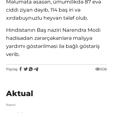
Məlumata əsasən, ümumilikdə 87 evə
ciddi ziyan dəyib, 114 baş iri və
xırdabuynuzlu heyvan tələf olub.
Hindistanın Baş naziri Narendra Modi
hadisədən zərərçəkənlərə maliyyə
yardımı göstərilməsi ilə bağlı göstəriş
verib.
Paylaş:
506
Aktual
Rəsmi