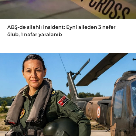
ABŞ-də silahlı insident: Eyni ailədən 3 nəfər
ölüb, 1 nəfər yaralanıb