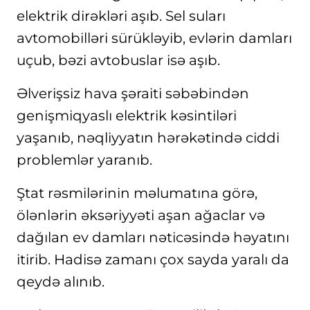
elektrik dirəkləri aşıb. Sel suları
avtomobilləri sürükləyib, evlərin damları
uçub, bəzi avtobuslar isə aşıb.
Əlverişsiz hava şəraiti səbəbindən
genişmiqyaslı elektrik kəsintiləri
yaşanıb, nəqliyyatın hərəkətində ciddi
problemlər yaranıb.
Ştat rəsmilərinin məlumatına görə,
ölənlərin əksəriyyəti aşan ağaclar və
dağılan ev damları nəticəsində həyatını
itirib. Hadisə zamanı çox sayda yaralı da
qeydə alınıb.