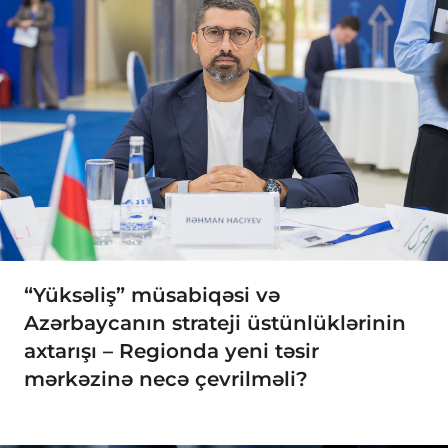
“Yüksəliş” müsabiqəsi və
Azərbaycanın strateji üstünlüklərinin
axtarışı – Regionda yeni təsir
mərkəzinə necə çevrilməli?