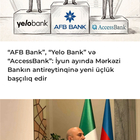
“AFB Bank”, “Yelo Bank” və
“AccessBank”: İyun ayında Mərkəzi
Bankın antireytinqinə yeni üçlük
başçılıq edir