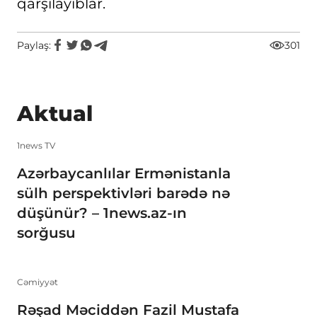
qarşılayıblar.
Paylaş:
301
Aktual
1news TV
Azərbaycanlılar Ermənistanla
sülh perspektivləri barədə nə
düşünür? – 1news.az-ın
sorğusu
Cəmiyyət
Rəşad Məciddən Fazil Mustafa