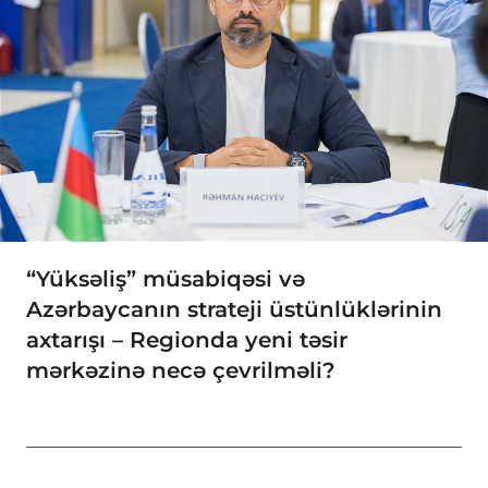
“Yüksəliş” müsabiqəsi və
Azərbaycanın strateji üstünlüklərinin
axtarışı – Regionda yeni təsir
mərkəzinə necə çevrilməli?