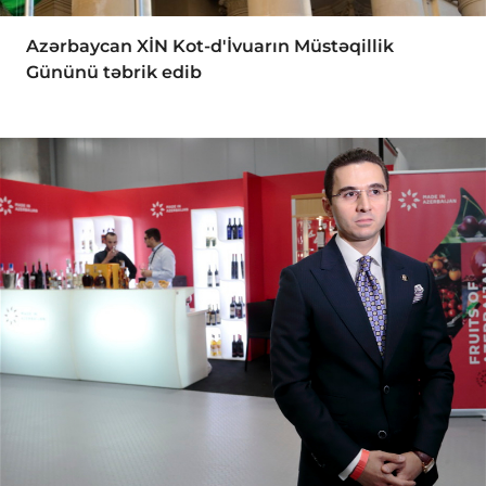
Azərbaycan XİN Kot-d'İvuarın Müstəqillik
Gününü təbrik edib