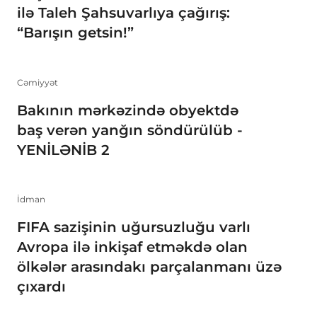
ilə Taleh Şahsuvarlıya çağırış:
“Barışın getsin!”
Cəmiyyət
Bakının mərkəzində obyektdə
baş verən yanğın söndürülüb -
YENİLƏNİB 2
İdman
FIFA sazişinin uğursuzluğu varlı
Avropa ilə inkişaf etməkdə olan
ölkələr arasındakı parçalanmanı üzə
çıxardı