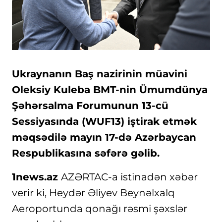
Ukraynanın Baş nazirinin müavini
Oleksiy Kuleba BMT-nin Ümumdünya
Şəhərsalma Forumunun 13-cü
Sessiyasında (WUF13) iştirak etmək
məqsədilə mayın 17-də Azərbaycan
Respublikasına səfərə gəlib.
1news.az
AZƏRTAC-a istinadən xəbər
verir ki, Heydər Əliyev Beynəlxalq
Aeroportunda qonağı rəsmi şəxslər