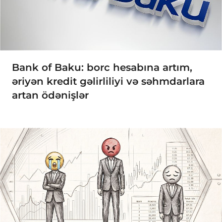
Bank of Baku: borc hesabına artım,
əriyən kredit gəlirliliyi və səhmdarlara
artan ödənişlər