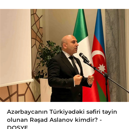
Azərbaycanın Türkiyədəki səfiri təyin
olunan Rəşad Aslanov kimdir? -
DOSYE