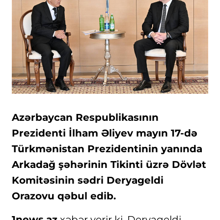
Azərbaycan Respublikasının
Prezidenti İlham Əliyev mayın 17-də
Türkmənistan Prezidentinin yanında
Arkadağ şəhərinin Tikinti üzrə Dövlət
Komitəsinin sədri Deryageldi
Orazovu qəbul edib.
1news.az
xəbər verir ki, Deryageldi