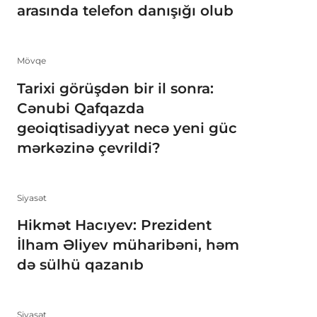
arasında telefon danışığı olub
Mövqe
Tarixi görüşdən bir il sonra:
Cənubi Qafqazda
geoiqtisadiyyat necə yeni güc
mərkəzinə çevrildi?
Siyasət
Hikmət Hacıyev: Prezident
İlham Əliyev müharibəni, həm
də sülhü qazanıb
Siyasət