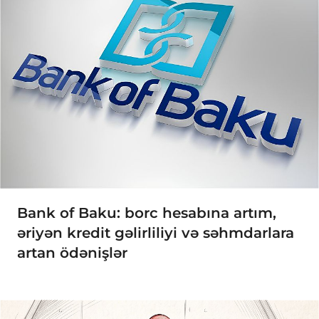
Bank of Baku: borc hesabına artım,
əriyən kredit gəlirliliyi və səhmdarlara
artan ödənişlər