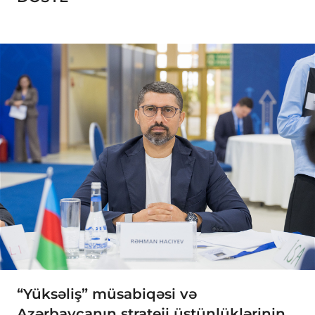
“Yüksəliş” müsabiqəsi və
Azərbaycanın strateji üstünlüklərinin