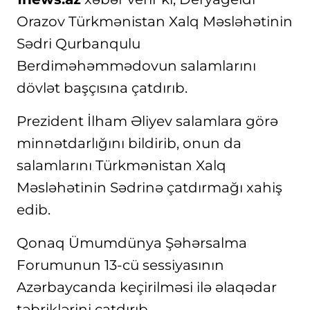
Orazov Türkmənistan Xalq Məsləhətinin
Sədri Qurbanqulu
Berdiməhəmmədovun salamlarını
dövlət başçısına çatdırıb.
Prezident İlham Əliyev salamlara görə
minnətdarlığını bildirib, onun da
salamlarını Türkmənistan Xalq
Məsləhətinin Sədrinə çatdırmağı xahiş
edib.
Qonaq Ümumdünya Şəhərsalma
Forumunun 13-cü sessiyasının
Azərbaycanda keçirilməsi ilə əlaqədar
təbriklərini çatdırıb.