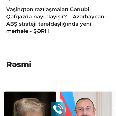
Vaşinqton razılaşmaları Cənubi
Qafqazda nəyi dəyişir? – Azərbaycan-
ABŞ strateji tərəfdaşlığında yeni
mərhələ - ŞƏRH
Rəsmi