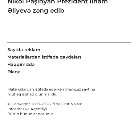
Nikol Paşinyan Prezident İlham
Əliyevə zəng edib
Saytda reklam
Materiallardan istifadə qaydaları
Haqqımızda
Əlaqə
Materiallardan istifadə edərkən
1news.az
saytına
mütləq istinad olunmalıdır.
© Copyright 2007-2026. "The First News"
İnformasiya Agentliyi
Bütün hüquqlar qorunur