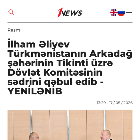
Rəsmi
İlham Əliyev
Türkmənistanın Arkadağ
şəhərinin Tikinti üzrə
Dövlət Komitəsinin
sədrini qəbul edib -
YENİLƏNİB
13:29 - 17 / 05 / 2026