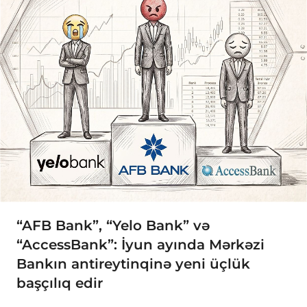
“AFB Bank”, “Yelo Bank” və
“AccessBank”: İyun ayında Mərkəzi
Bankın antireytinqinə yeni üçlük
başçılıq edir