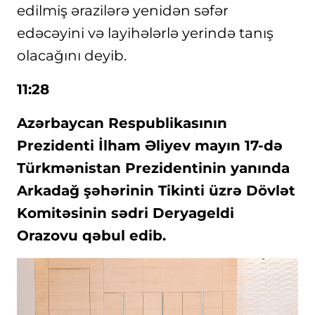
edilmiş ərazilərə yenidən səfər
edəcəyini və layihələrlə yerində tanış
olacağını deyib.
11:28
Azərbaycan Respublikasının
Prezidenti İlham Əliyev mayın 17-də
Türkmənistan Prezidentinin yanında
Arkadağ şəhərinin Tikinti üzrə Dövlət
Komitəsinin sədri Deryageldi
Orazovu qəbul edib.