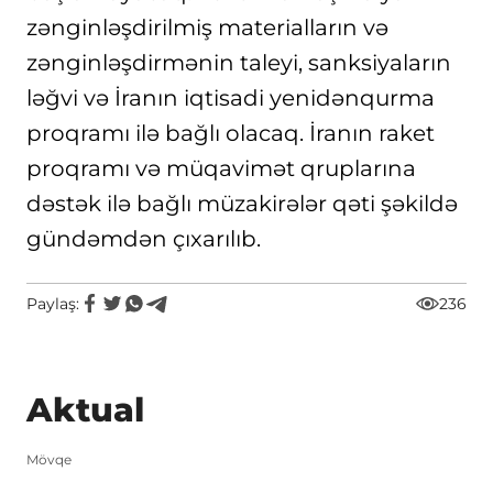
zənginləşdirilmiş materialların və
zənginləşdirmənin taleyi, sanksiyaların
ləğvi və İranın iqtisadi yenidənqurma
proqramı ilə bağlı olacaq. İranın raket
proqramı və müqavimət qruplarına
dəstək ilə bağlı müzakirələr qəti şəkildə
gündəmdən çıxarılıb.
Paylaş:
236
Aktual
Mövqe