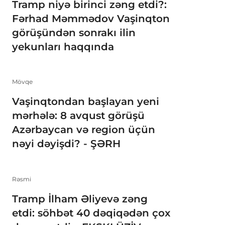
Tramp niyə birinci zəng etdi?:
Fərhad Məmmədov Vaşinqton
görüşündən sonrakı ilin
yekunları haqqında
Mövqe
Vaşinqtondan başlayan yeni
mərhələ: 8 avqust görüşü
Azərbaycan və region üçün
nəyi dəyişdi? - ŞƏRH
Rəsmi
Tramp İlham Əliyevə zəng
etdi: söhbət 40 dəqiqədən çox