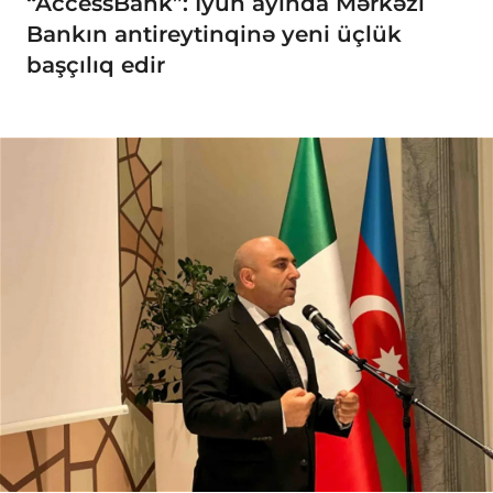
“AccessBank”: İyun ayında Mərkəzi
Bankın antireytinqinə yeni üçlük
başçılıq edir