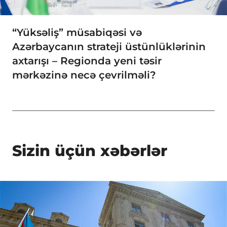
“Yüksəliş” müsabiqəsi və
Azərbaycanın strateji üstünlüklərinin
axtarışı – Regionda yeni təsir
mərkəzinə necə çevrilməli?
Sizin üçün xəbərlər