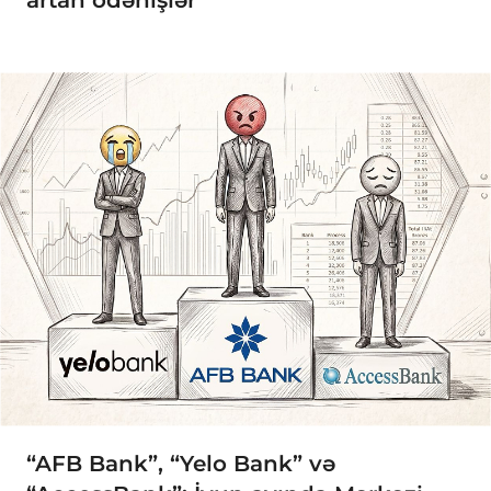
artan ödənişlər
“AFB Bank”, “Yelo Bank” və