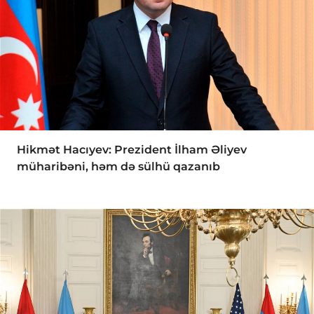
Hikmət Hacıyev: Prezident İlham Əliyev
müharibəni, həm də sülhü qazanıb