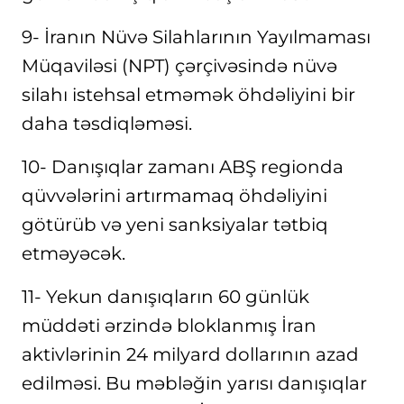
9- İranın Nüvə Silahlarının Yayılmaması
Müqaviləsi (NPT) çərçivəsində nüvə
silahı istehsal etməmək öhdəliyini bir
daha təsdiqləməsi.
10- Danışıqlar zamanı ABŞ regionda
qüvvələrini artırmamaq öhdəliyini
götürüb və yeni sanksiyalar tətbiq
etməyəcək.
11- Yekun danışıqların 60 günlük
müddəti ərzində bloklanmış İran
aktivlərinin 24 milyard dollarının azad
edilməsi. Bu məbləğin yarısı danışıqlar