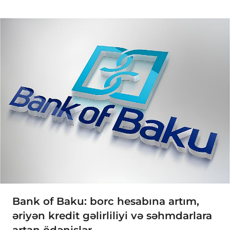
Bank of Baku: borc hesabına artım,
əriyən kredit gəlirliliyi və səhmdarlara