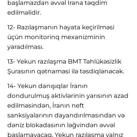
başlamazdan əvvəl İrana təqdim
edilməlidir.
12- Razılaşmanın həyata keçirilməsi
üçün monitorinq mexanizminin
yaradılması.
13- Yekun razılaşma BMT Təhlükəsizlik
Şurasının qətnaməsi ilə təsdiqlənəcək.
14- Yekun danışıqlar İranın
dondurulmuş aktivlərinin yarısının azad
edilməsindən, İranın neft
sanksiyalarının dayandırılmasından və
dəniz blokadasının ləğvindən əvvəl
başlamayacaq. Yekun razılaşma yalnız