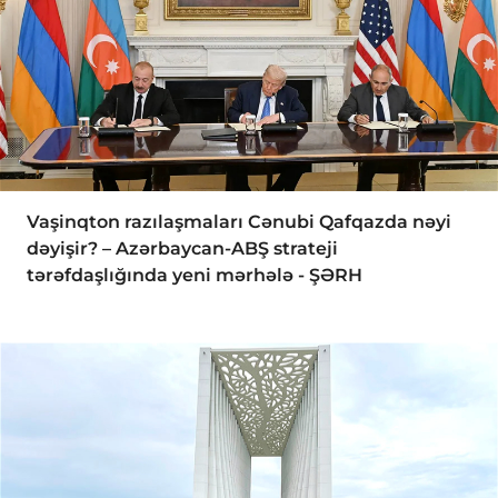
Vaşinqton razılaşmaları Cənubi Qafqazda nəyi
dəyişir? – Azərbaycan-ABŞ strateji
tərəfdaşlığında yeni mərhələ - ŞƏRH