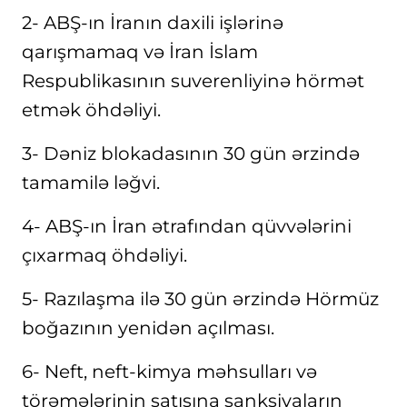
2- ABŞ-ın İranın daxili işlərinə
qarışmamaq və İran İslam
Respublikasının suverenliyinə hörmət
etmək öhdəliyi.
3- Dəniz blokadasının 30 gün ərzində
tamamilə ləğvi.
4- ABŞ-ın İran ətrafından qüvvələrini
çıxarmaq öhdəliyi.
5- Razılaşma ilə 30 gün ərzində Hörmüz
boğazının yenidən açılması.
6- Neft, neft-kimya məhsulları və
törəmələrinin satışına sanksiyaların