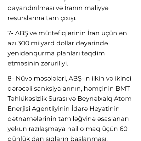
dayandırılması və İranın maliyyə
resurslarına tam çıxışı.
7- ABŞ və müttəfiqlərinin İran üçün ən
azı 300 milyard dollar dəyərində
yenidənqurma planları təqdim
etməsinin zəruriliyi.
8- Nüvə məsələləri, ABŞ-ın ilkin və ikinci
dərəcəli sanksiyalarının, həmçinin BMT
Təhlükəsizlik Şurası və Beynəlxalq Atom
Enerjisi Agentliyinin İdarə Heyətinin
qətnamələrinin tam ləğvinə əsaslanan
yekun razılaşmaya nail olmaq üçün 60
günlük danışıqların başlanması.