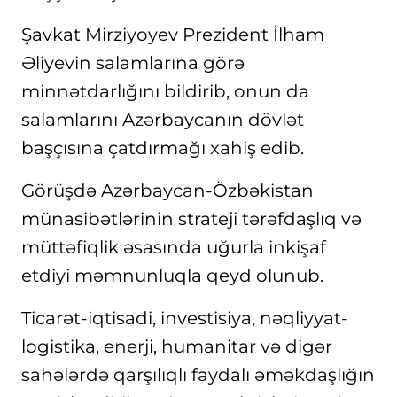
Şavkat Mirziyoyev Prezident İlham
Əliyevin salamlarına görə
minnətdarlığını bildirib, onun da
salamlarını Azərbaycanın dövlət
başçısına çatdırmağı xahiş edib.
Görüşdə Azərbaycan-Özbəkistan
münasibətlərinin strateji tərəfdaşlıq və
müttəfiqlik əsasında uğurla inkişaf
etdiyi məmnunluqla qeyd olunub.
Ticarət-iqtisadi, investisiya, nəqliyyat-
logistika, enerji, humanitar və digər
sahələrdə qarşılıqlı faydalı əməkdaşlığın