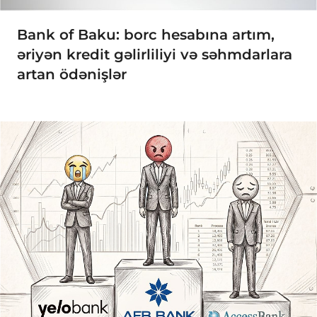
Bank of Baku: borc hesabına artım,
əriyən kredit gəlirliliyi və səhmdarlara
artan ödənişlər