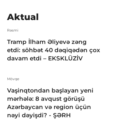
Aktual
Rəsmi
Tramp İlham Əliyevə zəng
etdi: söhbət 40 dəqiqədən çox
davam etdi – EKSKLÜZİV
Mövqe
Vaşinqtondan başlayan yeni
mərhələ: 8 avqust görüşü
Azərbaycan və region üçün
nəyi dəyişdi? - ŞƏRH