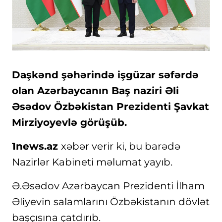
Daşkənd şəhərində işgüzar səfərdə
olan Azərbaycanın Baş naziri Əli
Əsədov Özbəkistan Prezidenti Şavkat
Mirziyoyevlə görüşüb.
1news.az
xəbər verir ki, bu barədə
Nazirlər Kabineti məlumat yayıb.
Ə.Əsədov Azərbaycan Prezidenti İlham
Əliyevin salamlarını Özbəkistanın dövlət
başçısına çatdırıb.