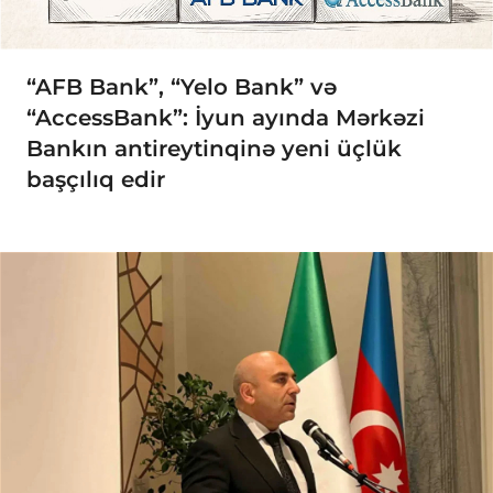
“AFB Bank”, “Yelo Bank” və
“AccessBank”: İyun ayında Mərkəzi
Bankın antireytinqinə yeni üçlük
başçılıq edir