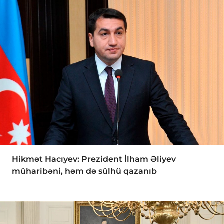
Hikmət Hacıyev: Prezident İlham Əliyev
müharibəni, həm də sülhü qazanıb