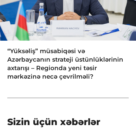
“Yüksəliş” müsabiqəsi və
Azərbaycanın strateji üstünlüklərinin
axtarışı – Regionda yeni təsir
mərkəzinə necə çevrilməli?
Sizin üçün xəbərlər