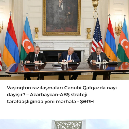
Vaşinqton razılaşmaları Cənubi Qafqazda nəyi
dəyişir? – Azərbaycan-ABŞ strateji
tərəfdaşlığında yeni mərhələ - ŞƏRH