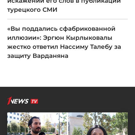
искажении его слов в публикации
турецкого СМИ
«Вы поддались сфабрикованной
иллюзии»: Эргюн Кырлыковалы
жестко ответил Нассиму Талебу за
защиту Варданяна