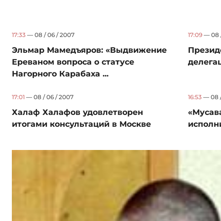
17:33
— 08 / 06 / 2007
17:09
— 08 /
Эльмар Мамедъяров: «Выдвижение
Презид
Ереваном вопроса о статусе
делега
Нагорного Карабаха ...
17:01
— 08 / 06 / 2007
16:53
— 08 /
Халаф Халафов удовлетворен
«Мусава
итогами консультаций в Москве
исполн