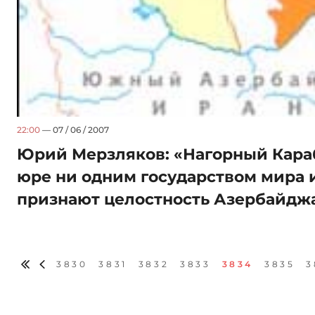
22:00
— 07 / 06 / 2007
Юрий Мерзляков: «Нагорный Караб
юре ни одним государством мира 
признают целостность Азербайдж
3830
3831
3832
3833
3834
3835
3