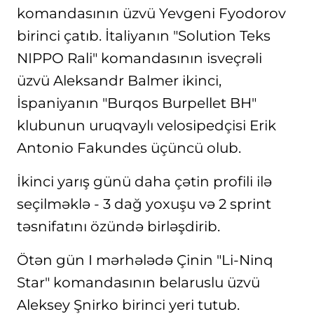
komandasının üzvü Yevgeni Fyodorov
birinci çatıb. İtaliyanın "Solution Teks
NIPPO Rali" komandasının isveçrəli
üzvü Aleksandr Balmer ikinci,
İspaniyanın "Burqos Burpellet BH"
klubunun uruqvaylı velosipedçisi Erik
Antonio Fakundes üçüncü olub.
İkinci yarış günü daha çətin profili ilə
seçilməklə - 3 dağ yoxuşu və 2 sprint
təsnifatını özündə birləşdirib.
Ötən gün I mərhələdə Çinin "Li-Ninq
Star" komandasının belaruslu üzvü
Aleksey Şnirko birinci yeri tutub.