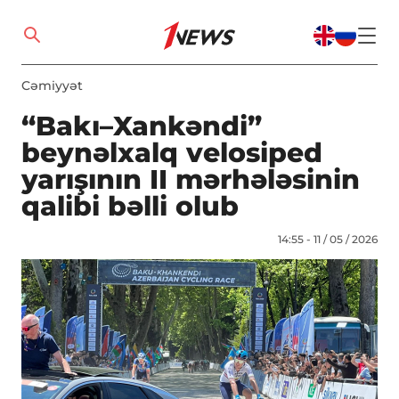
Cəmiyyət
“Bakı–Xankəndi”
beynəlxalq velosiped
yarışının II mərhələsinin
qalibi bəlli olub
14:55 - 11 / 05 / 2026