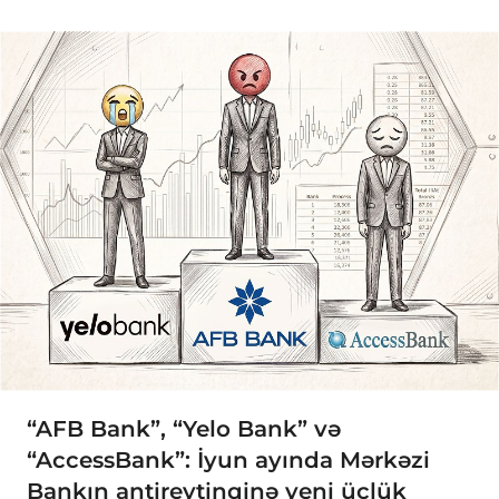
“AFB Bank”, “Yelo Bank” və
“AccessBank”: İyun ayında Mərkəzi
Bankın antireytinqinə yeni üçlük