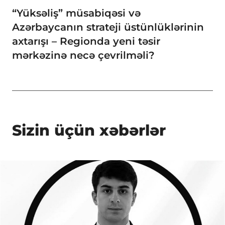
“Yüksəliş” müsabiqəsi və
Azərbaycanın strateji üstünlüklərinin
axtarışı – Regionda yeni təsir
mərkəzinə necə çevrilməli?
Sizin üçün xəbərlər