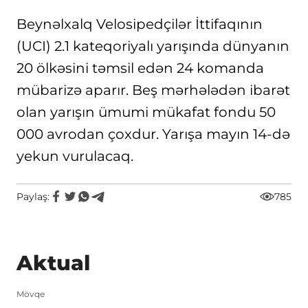
Beynəlxalq Velosipedçilər İttifaqının
(UCI) 2.1 kateqoriyalı yarışında dünyanın
20 ölkəsini təmsil edən 24 komanda
mübarizə aparır. Beş mərhələdən ibarət
olan yarışın ümumi mükafat fondu 50
000 avrodan çoxdur. Yarışa mayın 14-də
yekun vurulacaq.
Paylaş:
785
Aktual
Mövqe