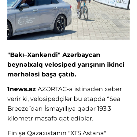
"Bakı–Xankəndi" Azərbaycan
beynəlxalq velosiped yarışının ikinci
mərhələsi başa çatıb.
1news.az
AZƏRTAC-a istinadən xəbər
verir ki, velosipedçilər bu etapda “Sea
Breeze”dən İsmayıllıya qədər 193,3
kilometr məsafə qət ediblər.
Finişə Qazaxıstanın "XTS Astana"