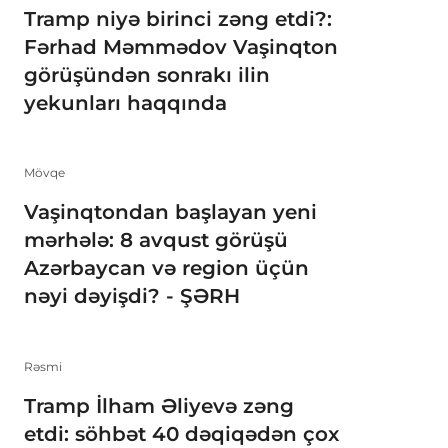
Tramp niyə birinci zəng etdi?:
Fərhad Məmmədov Vaşinqton
görüşündən sonrakı ilin
yekunları haqqında
Mövqe
Vaşinqtondan başlayan yeni
mərhələ: 8 avqust görüşü
Azərbaycan və region üçün
nəyi dəyişdi? - ŞƏRH
Rəsmi
Tramp İlham Əliyevə zəng
etdi: söhbət 40 dəqiqədən çox