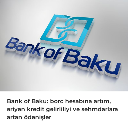
Bank of Baku: borc hesabına artım,
əriyən kredit gəlirliliyi və səhmdarlara
artan ödənişlər