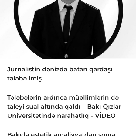
Jurnalistin dənizdə batan qardaşı
tələbə imiş
Tələbələrin ardınca müəllimlərin də
taleyi sual altında qaldı – Bakı Qızlar
Universitetində narahatlıq - VİDEO
Bakıda estetik əməliyyatdan sonra