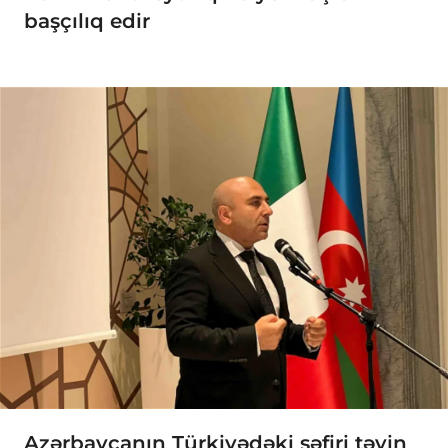
başçılıq edir
Azərbaycanın Türkiyədəki səfiri təyin