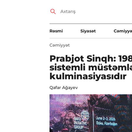
Rəsmi
Siyasət
Cəmiyyə
Cəmiyyət
Prabjot Sinqh: 198
sistemli müstəmlə
kulminasiyasıdır
Qafar Ağayev