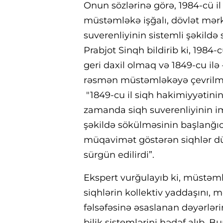
Onun sözlərinə görə, 1984-cü il
müstəmləkə işğalı, dövlət mərk
suverenliyinin sistemli şəkildə 
Prabjot Sinqh bildirib ki, 1984-
geri daxil olmaq və 1849-cu il
rəsmən müstəmləkəyə çevrilmə
"1849-cu il siqh hakimiyyətinin
zamanda siqh suverenliyinin im
şəkildə sökülməsinin başlanğıc
müqavimət göstərən siqhlər düş
sürgün edilirdi”.
Ekspert vurğulayıb ki, müstəml
siqhlərin kollektiv yaddaşını, m
fəlsəfəsinə əsaslanan dəyərlər
bilik sistemlərini hədəf alıb.