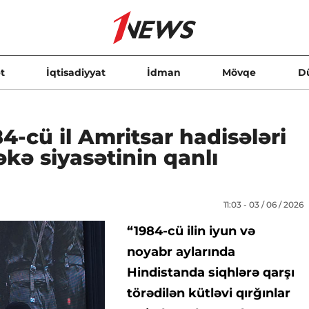
t
İqtisadiyyat
İdman
Mövqe
D
4-cü il Amritsar hadisələri
kə siyasətinin qanlı
11:03 - 03 / 06 / 2026
“1984-cü ilin iyun və
noyabr aylarında
Hindistanda siqhlərə qarşı
törədilən kütləvi qırğınlar