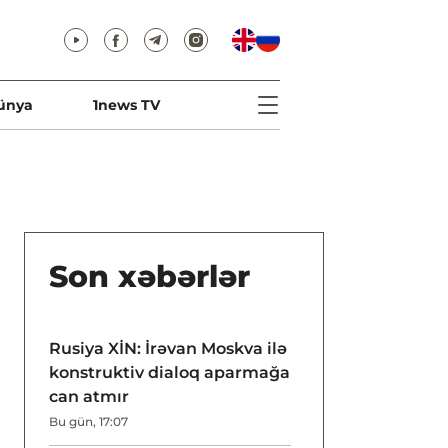
ünya
1news TV
Son xəbərlər
Rusiya XİN: İrəvan Moskva ilə
konstruktiv dialoq aparmağa
can atmır
Bu gün, 17:07