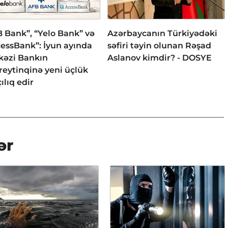
 Bank”, “Yelo Bank” və
Azərbaycanın Türkiyədəki
essBank”: İyun ayında
səfiri təyin olunan Rəşad
kəzi Bankın
Aslanov kimdir? - DOSYE
reytinqinə yeni üçlük
ılıq edir
ər