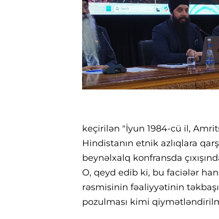
keçirilən "İyun 1984-cü il, Amr
Hindistanın etnik azlıqlara qar
beynəlxalq konfransda çıxışınd
O, qeyd edib ki, bu faciələr ha
rəsmisinin fəaliyyətinin təkb
pozulması kimi qiymətləndiril