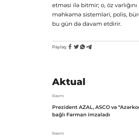
etməsi ilə bitmir; o, öz varlığı
məhkəmə sistemləri, polis, büro
bu gün də davam etdirir.
Paylaş:
Aktual
Rəsmi
Prezident AZAL, ASCO və “Azərko
bağlı Fərman imzaladı
Rəsmi