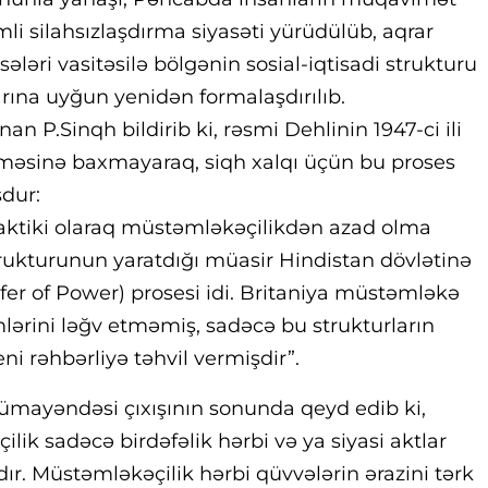
li silahsızlaşdırma siyasəti yürüdülüb, aqrar
sələri vasitəsilə bölgənin sosial-iqtisadi strukturu
ına uyğun yenidən formalaşdırılıb.
an P.Sinqh bildirib ki, rəsmi Dehlinin 1947-ci ili
etməsinə baxmayaraq, siqh xalqı üçün bu proses
dur:
 faktiki olaraq müstəmləkəçilikdən azad olma
rukturunun yaratdığı müasir Hindistan dövlətinə
fer of Power) prosesi idi. Britaniya müstəmləkə
ərini ləğv etməmiş, sadəcə bu strukturların
ni rəhbərliyə təhvil vermişdir”.
ümayəndəsi çıxışının sonunda qeyd edib ki,
lik sadəcə birdəfəlik hərbi və ya siyasi aktlar
dır. Müstəmləkəçilik hərbi qüvvələrin ərazini tərk