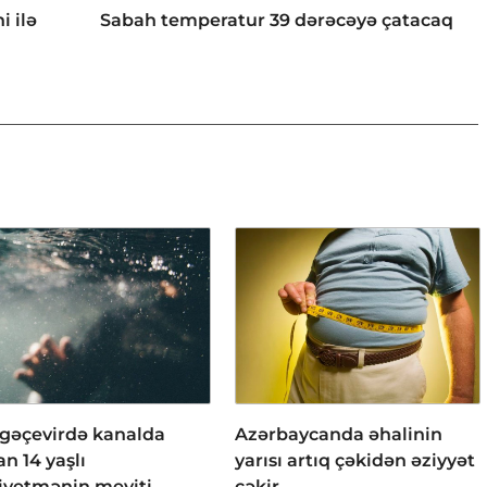
i ilə
Sabah temperatur 39 dərəcəyə çatacaq
gəçevirdə kanalda
Azərbaycanda əhalinin
n 14 yaşlı
yarısı artıq çəkidən əziyyət
iyetmənin meyiti
çəkir