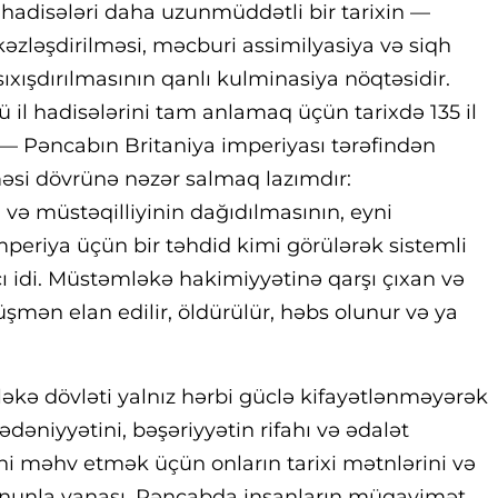
 hadisələri daha uzunmüddətli bir tarixin —
əzləşdirilməsi, məcburi assimilyasiya və siqh
sıxışdırılmasının qanlı kulminasiya nöqtəsidir.
cü il hadisələrini tam anlamaq üçün tarixdə 135 il
ə — Pəncabın Britaniya imperiyası tərəfindən
si dövrünə nəzər salmaq lazımdır:
 və müstəqilliyinin dağıdılmasının, eyni
periya üçün bir təhdid kimi görülərək sistemli
ı idi. Müstəmləkə hakimiyyətinə qarşı çıxan və
mən elan edilir, öldürülür, həbs olunur və ya
əkə dövləti yalnız hərbi güclə kifayətlənməyərək
ədəniyyətini, bəşəriyyətin rifahı və ədalət
ini məhv etmək üçün onların tarixi mətnlərini və
 Bununla yanaşı, Pəncabda insanların müqavimət