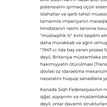
potensialını qırmaq üçün sistem
islahatlar və qərb təhsil müəssi
tamamilə imperiyanın maraqlar
Hindistanın rəsmi tarixinə toxun
"müstəqillik ili" kimi təqdim 
daha mürəkkəb və ağrılı olmuş
"1947-ci ildə baş verən proses
deyil, Britaniya müstəmləkə st
hakimiyyətin ötürülməsi (Trans
dövləti öz idarəetmə mexanizml
nəzarətini hüquqi sənədlərlə ye
Kanada Siqh Federasiyasının n
işğal, soyqırımı və müstəmləkəçi
deyil, onlar davamlı strukturlar