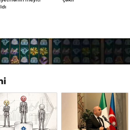
ldı
mi