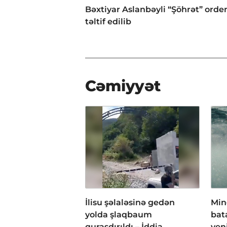
Bəxtiyar Aslanbəyli “Şöhrət” orden
təltif edilib
Cəmiyyət
İlisu şəlaləsinə gedən
Min
yolda şlaqbaum
bata
quraşdırıldı – İddia
yen