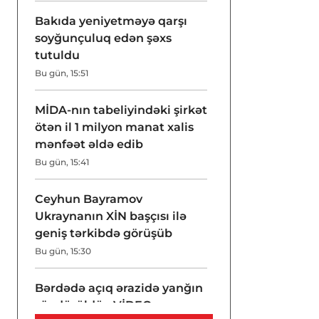
Bakıda yeniyetməyə qarşı
soyğunçuluq edən şəxs
tutuldu
Bu gün, 15:51
MİDA-nın tabeliyindəki şirkət
ötən il 1 milyon manat xalis
mənfəət əldə edib
Bu gün, 15:41
Ceyhun Bayramov
Ukraynanın XİN başçısı ilə
geniş tərkibdə görüşüb
Bu gün, 15:30
Bərdədə açıq ərazidə yanğın
söndürüldü - VİDEO