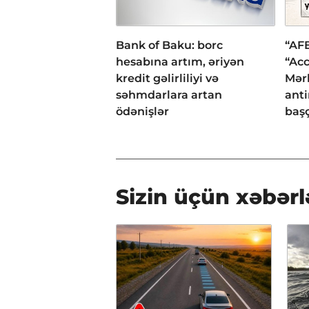
Bank of Baku: borc
“AFB
hesabına artım, əriyən
“Acc
kredit gəlirliliyi və
Mər
səhmdarlara artan
anti
ödənişlər
başç
Sizin üçün xəbərl