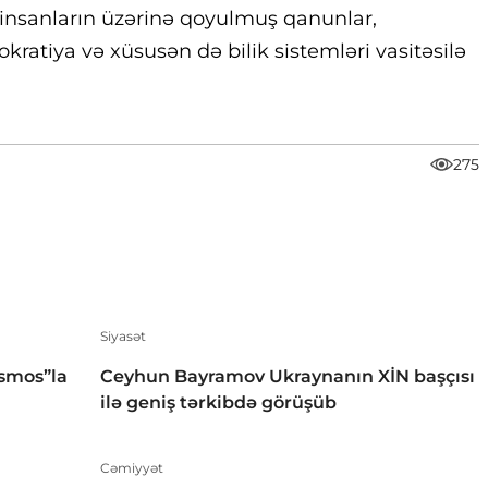
nı insanların üzərinə qoyulmuş qanunlar,
kratiya və xüsusən də bilik sistemləri vasitəsilə
275
Siyasət
smos”la
Ceyhun Bayramov Ukraynanın XİN başçısı
ilə geniş tərkibdə görüşüb
Cəmiyyət