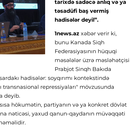
tarixdə sadəcə anlıq və ya
təsadüfi baş vermiş
hadisələr deyil”.
1news.az
xəbər verir ki,
bunu Kanada Siqh
Federasiyasının hüquqi
məsələlər üzrə məsləhətçisi
Prabjot Sinqh Bakıda
itsardakı hadisələr: soyqırımı kontekstində
şı transnasional repressiyaları" mövzusunda
a deyib.
nsısa hökumətin, partiyanın və ya konkret dövlət
aşına nəticəsi, yaxud qanun-qaydanın müvəqqəti
məməlidir.