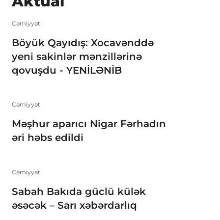
Aktual
Cəmiyyət
Böyük Qayıdış: Xocavənddə
yeni sakinlər mənzillərinə
qovuşdu - YENİLƏNİB
Cəmiyyət
Məşhur aparıcı Nigar Fərhadın
əri həbs edildi
Cəmiyyət
Sabah Bakıda güclü külək
əsəcək – Sarı xəbərdarlıq