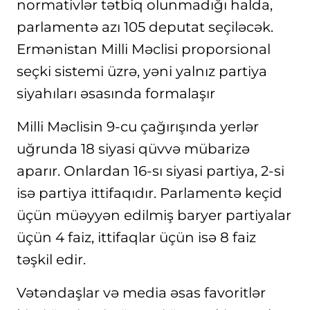
normativlər tətbiq olunmadığı halda,
parlamentə azı 105 deputat seçiləcək.
Ermənistan Milli Məclisi proporsional
seçki sistemi üzrə, yəni yalnız partiya
siyahıları əsasında formalaşır
Milli Məclisin 9-cu çağırışında yerlər
uğrunda 18 siyasi qüvvə mübarizə
aparır. Onlardan 16-sı siyasi partiya, 2-si
isə partiya ittifaqıdır. Parlamentə keçid
üçün müəyyən edilmiş baryer partiyalar
üçün 4 faiz, ittifaqlar üçün isə 8 faiz
təşkil edir.
Vətəndaşlar və media əsas favoritlər