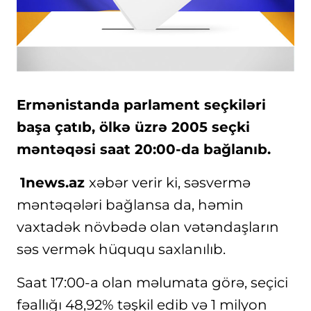
Ermənistanda parlament seçkiləri
başa çatıb, ölkə üzrə 2005 seçki
məntəqəsi saat 20:00-da bağlanıb.
1news.az
xəbər verir ki, səsvermə
məntəqələri bağlansa da, həmin
vaxtadək növbədə olan vətəndaşların
səs vermək hüququ saxlanılıb.
Saat 17:00-a olan məlumata görə, seçici
fəallığı 48,92% təşkil edib və 1 milyon