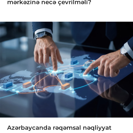
mərkəzinə necə çevrilməli?
Azərbaycanda rəqəmsal nəqliyyat