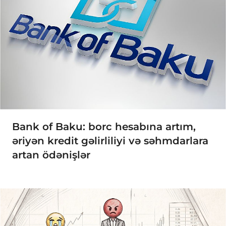
Bank of Baku: borc hesabına artım,
əriyən kredit gəlirliliyi və səhmdarlara
artan ödənişlər