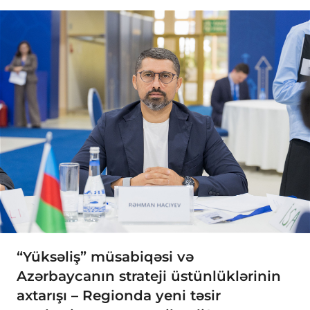
“Yüksəliş” müsabiqəsi və
Azərbaycanın strateji üstünlüklərinin
axtarışı – Regionda yeni təsir