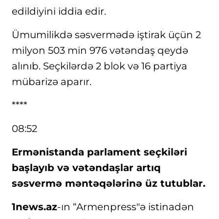
edildiyini iddia edir.
Ümumilikdə səsvermədə iştirak üçün 2
milyon 503 min 976 vətəndaş qeydə
alınıb. Seçkilərdə 2 blok və 16 partiya
mübarizə aparır.
****
08:52
Ermənistanda parlament seçkiləri
başlayıb və vətəndaşlar artıq
səsvermə məntəqələrinə üz tutublar.
1news.az
-ın “Armenpress"ə istinadən