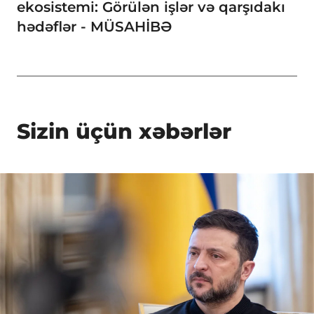
ekosistemi: Görülən işlər və qarşıdakı
hədəflər - MÜSAHİBƏ
Sizin üçün xəbərlər