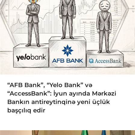
“AFB Bank”, “Yelo Bank” və
“AccessBank”: İyun ayında Mərkəzi
Bankın antireytinqinə yeni üçlük
başçılıq edir