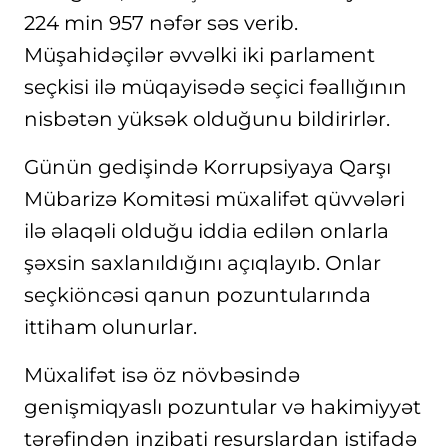
224 min 957 nəfər səs verib.
Müşahidəçilər əvvəlki iki parlament
seçkisi ilə müqayisədə seçici fəallığının
nisbətən yüksək olduğunu bildirirlər.
Günün gedişində Korrupsiyaya Qarşı
Mübarizə Komitəsi müxalifət qüvvələri
ilə əlaqəli olduğu iddia edilən onlarla
şəxsin saxlanıldığını açıqlayıb. Onlar
seçkiöncəsi qanun pozuntularında
ittiham olunurlar.
Müxalifət isə öz növbəsində
genişmiqyaslı pozuntular və hakimiyyət
tərəfindən inzibati resurslardan istifadə