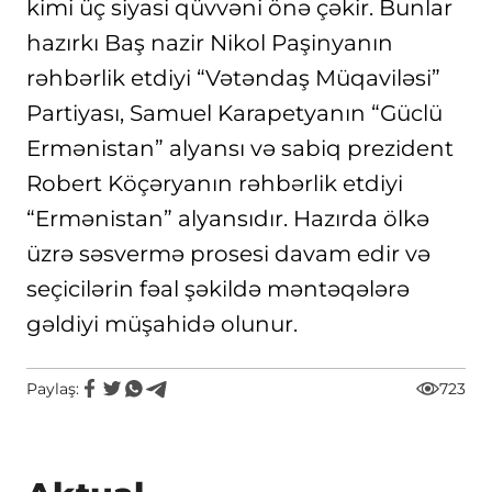
kimi üç siyasi qüvvəni önə çəkir. Bunlar
hazırkı Baş nazir Nikol Paşinyanın
rəhbərlik etdiyi “Vətəndaş Müqaviləsi”
Partiyası, Samuel Karapetyanın “Güclü
Ermənistan” alyansı və sabiq prezident
Robert Köçəryanın rəhbərlik etdiyi
“Ermənistan” alyansıdır. Hazırda ölkə
üzrə səsvermə prosesi davam edir və
seçicilərin fəal şəkildə məntəqələrə
gəldiyi müşahidə olunur.
Paylaş:
723