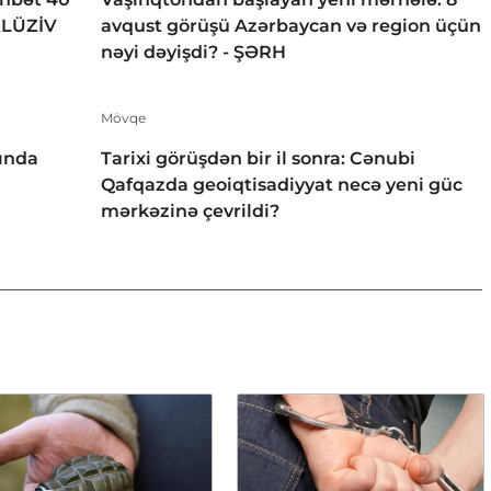
KLÜZİV
avqust görüşü Azərbaycan və region üçün
nəyi dəyişdi? - ŞƏRH
Mövqe
ında
Tarixi görüşdən bir il sonra: Cənubi
Qafqazda geoiqtisadiyyat necə yeni güc
mərkəzinə çevrildi?