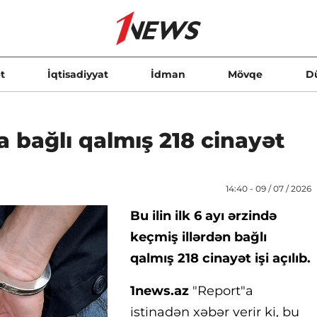
t
İqtisadiyyat
İdman
Mövqe
D
da bağlı qalmış 218 cinayət
14:40 - 09 / 07 / 2026
Bu ilin ilk 6 ayı ərzində
keçmiş illərdən bağlı
qalmış 218 cinayət işi açılıb.
1news.az
"Report"a
istinadən xəbər verir ki, bu