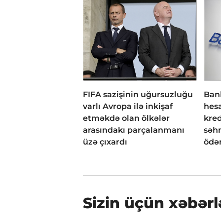
FIFA sazişinin uğursuzluğu
Bank
varlı Avropa ilə inkişaf
hesa
etməkdə olan ölkələr
kred
arasındakı parçalanmanı
səh
üzə çıxardı
ödən
Sizin üçün xəbərl