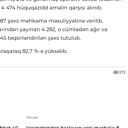
də 4 474 hüquqazidd əməlin qarşısı alınıb.
 887 şəxs məhkəmə məsuliyyətinə verilib.
arından yayınan 4 282, o cümlədən ağır və
45 təqsirləndirilən şəxs tutulub.
şılaşaraq 82,7 %-ə yüksəlib.
372
Mövqe
öhbət 40
Vaşinqtondan başlayan yeni mərhələ: 8