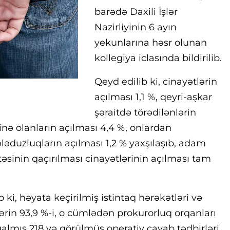
barədə Daxili İşlər
Nazirliyinin 6 ayın
yekunlarına həsr olunan
kollegiya iclasında bildirilib.
Qeyd edilib ki, cinayətlərin
açılması 1,1 %, qeyri-aşkar
şəraitdə törədilənlərin
inə olanların açılması 4,4 %, onlardan
ələduzluqların açılması 1,2 % yaxşılaşıb, adam
əsinin qaçırılması cinayətlərinin açılması tam
 ki, həyata keçirilmiş istintaq hərəkətləri və
tlərin 93,9 %-i, o cümlədən prokurorluq orqanları
 qalmış 218 və görülmüş operativ cavab tədbirləri