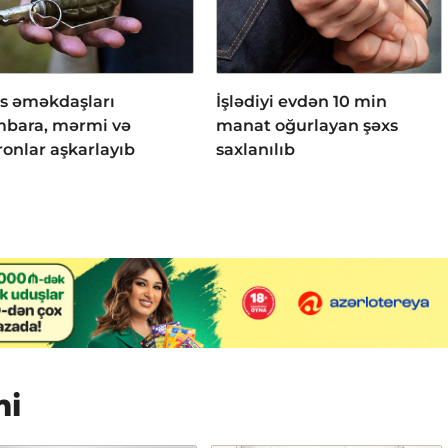
is əməkdaşları
İşlədiyi evdən 10 min
bara, mərmi və
manat oğurlayan şəxs
ronlar aşkarlayıb
saxlanılıb
mi