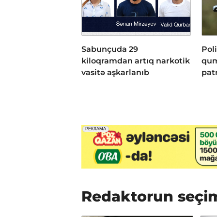
Sabunçuda 29
Pol
kiloqramdan artıq narkotik
qum
vasitə aşkarlanıb
pat
Redaktorun seçi