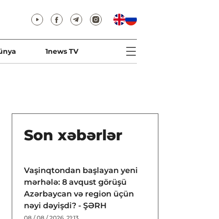
ünya
1news TV
Son xəbərlər
Vaşinqtondan başlayan yeni
mərhələ: 8 avqust görüşü
Azərbaycan və region üçün
nəyi dəyişdi? - ŞƏRH
08 / 08 / 2026, 21:13