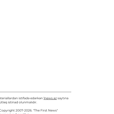
08 / 08 / 2026, 11:46
Müəllimlərin faktiki yaşayış
rayonuna uyğun vakansiya
seçimi başlayıb
08 / 08 / 2026, 11:38
teriallardan istifadə edərkən
1news.az
saytına
tləq istinad olunmalıdır.
Copyright 2007-2026. "The First News"