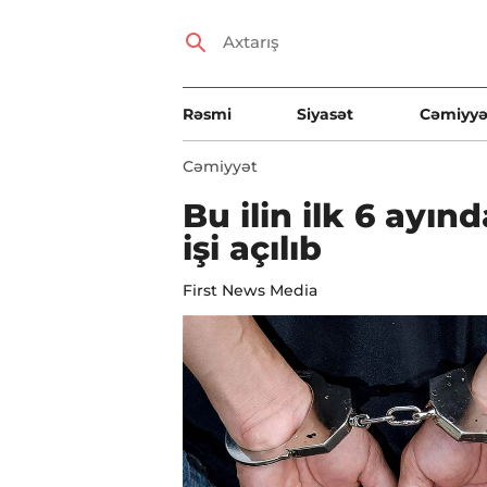
Rəsmi
Siyasət
Cəmiyyə
Cəmiyyət
Bu ilin ilk 6 ayın
işi açılıb
First News Media