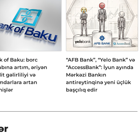
 of Baku: borc
“AFB Bank”, “Yelo Bank” və
bına artım, əriyən
“AccessBank”: İyun ayında
it gəlirliliyi və
Mərkəzi Bankın
mdarlara artan
antireytinqinə yeni üçlük
işlər
başçılıq edir
ər