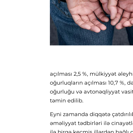
açılması 2,5 %, mülkiyyət əleyh
oğurluqların açılması 10,7 %, d
oğurluğu və avtonəqliyyat vasit
təmin edilib.
Eyni zamanda diqqətə çatdırılıb
əməliyyat tədbirləri ilə cinayə
ilə birgə keçmiş illərdən bağlı