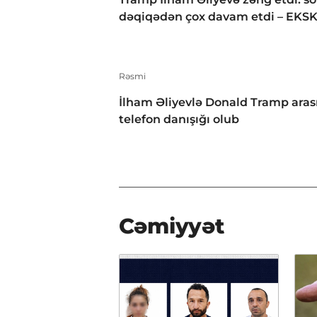
dəqiqədən çox davam etdi – EKS
Rəsmi
İlham Əliyevlə Donald Tramp aras
telefon danışığı olub
Cəmiyyət