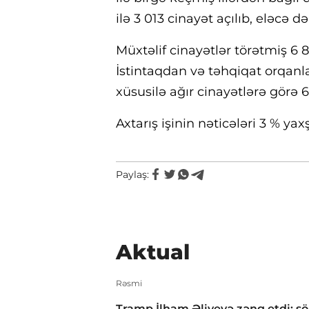
ilə 3 013 cinayət açılıb, eləcə 
Müxtəlif cinayətlər törətmiş 6
İstintaqdan və təhqiqat orqanl
xüsusilə ağır cinayətlərə görə 6
Axtarış işinin nəticələri 3 % yax
Paylaş:
Aktual
Rəsmi
Tramp İlham Əliyevə zəng etdi: s