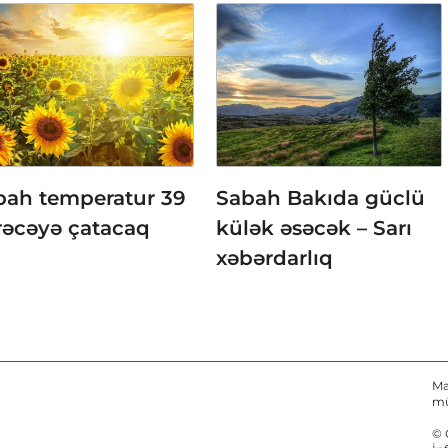
bah temperatur 39
Sabah Bakıda güclü
rəcəyə çatacaq
külək əsəcək – Sarı
xəbərdarlıq
Ma
mü
© 