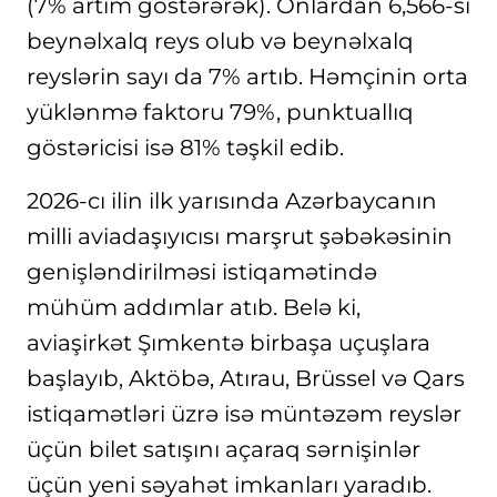
(7% artım göstərərək). Onlardan 6,566-sı
beynəlxalq reys olub və beynəlxalq
reyslərin sayı da 7% artıb. Həmçinin orta
yüklənmə faktoru 79%, punktuallıq
göstəricisi isə 81% təşkil edib.
2026-cı ilin ilk yarısında Azərbaycanın
milli aviadaşıyıcısı marşrut şəbəkəsinin
genişləndirilməsi istiqamətində
mühüm addımlar atıb. Belə ki,
aviaşirkət Şımkentə birbaşa uçuşlara
başlayıb, Aktöbə, Atırau, Brüssel və Qars
istiqamətləri üzrə isə müntəzəm reyslər
üçün bilet satışını açaraq sərnişinlər
üçün yeni səyahət imkanları yaradıb.