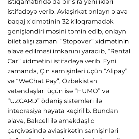
istiqamətində də bir sıra yenilikləri
istifadəyə verib. Aviaşirkət onlayn əlavə
baqaj xidmətinin 32 kiloqramadək
genişləndirilməsini təmin edib, onlayn
bilet alışı zamanı “Stopover” xidmətinin
əlavə edilməsi imkanını yaradıb, “Rental
Car” xidmətini istifadəyə verib. Eyni
zamanda, Çin sərnişinləri üçün “Alipay”
və “WeChat Pay”, Özbəkistan
vətəndaşları üçün isə “HUMO” və
“UZCARD” ödəniş sistemləri ilə
inteqrasiya həyata keçirilib. Bundan
əlavə, Bakcell ilə əməkdaşlıq
çərçivəsində aviaşirkətin sərnişinləri