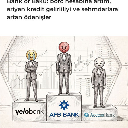
Bank of Baku: borc hesabına artım,
əriyən kredit gəlirliliyi və səhmdarlara
artan ödənişlər