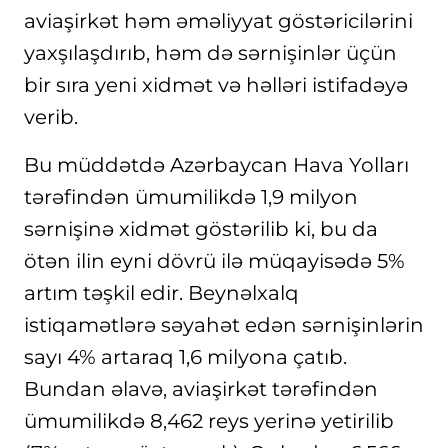
aviaşirkət həm əməliyyat göstəricilərini
yaxşılaşdırıb, həm də sərnişinlər üçün
bir sıra yeni xidmət və həlləri istifadəyə
verib.
Bu müddətdə Azərbaycan Hava Yolları
tərəfindən ümumilikdə 1,9 milyon
sərnişinə xidmət göstərilib ki, bu da
ötən ilin eyni dövrü ilə müqayisədə 5%
artım təşkil edir. Beynəlxalq
istiqamətlərə səyahət edən sərnişinlərin
sayı 4% artaraq 1,6 milyona çatıb.
Bundan əlavə, aviaşirkət tərəfindən
ümumilikdə 8,462 reys yerinə yetirilib