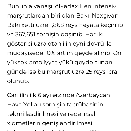
Bununla yanaşı, ölkədaxili ən intensiv
marşrutlardan biri olan Bakı–Naxçıvan–
Bakı xətti üzrə 1,868 reys həyata keçirilib
və 367,651 sərnişin daşınıb. Hər iki
göstərici üzrə ötən ilin eyni dövrü ilə
müqayisədə 10% artım qeydə alınıb. Ən
yüksək əməliyyat yükü qeydə alınan
gündə isə bu marşrut üzrə 25 reys icra
olunub.
Cari ilin ilk 6 ayı ərzində Azərbaycan
Hava Yolları sərnişin təcrübəsinin
təkmilləşdirilməsi və rəqəmsal
xidmətlərin genişləndirilməsi