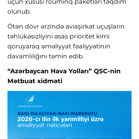
üçün xüsusi rouminq paketləri təqdim
olunub.
Ötən dövr ərzində aviaşirkət uçuşların
təhlükəsizliyini əsas prioritet kimi
qoruyaraq əməliyyat fəaliyyətinin
davamlılığını təmin edib.
“Azərbaycan Hava Yolları” QSC-nin
Mətbuat xidməti