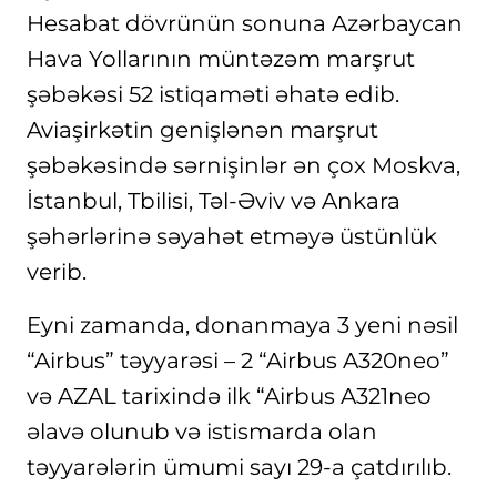
Hesabat dövrünün sonuna Azərbaycan
Hava Yollarının müntəzəm marşrut
şəbəkəsi 52 istiqaməti əhatə edib.
Aviaşirkətin genişlənən marşrut
şəbəkəsində sərnişinlər ən çox Moskva,
İstanbul, Tbilisi, Təl-Əviv və Ankara
şəhərlərinə səyahət etməyə üstünlük
verib.
Eyni zamanda, donanmaya 3 yeni nəsil
“Airbus” təyyarəsi – 2 “Airbus A320neo”
və AZAL tarixində ilk “Airbus A321neo
əlavə olunub və istismarda olan
təyyarələrin ümumi sayı 29-a çatdırılıb.