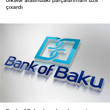
ölkələr arasındakı parçalanmanı üzə
çıxardı