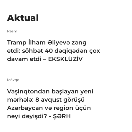
Aktual
Rəsmi
Tramp İlham Əliyevə zəng
etdi: söhbət 40 dəqiqədən çox
davam etdi – EKSKLÜZİV
Mövqe
Vaşinqtondan başlayan yeni
mərhələ: 8 avqust görüşü
Azərbaycan və region üçün
nəyi dəyişdi? - ŞƏRH