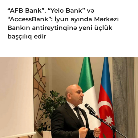
“AFB Bank”, “Yelo Bank” və
“AccessBank”: İyun ayında Mərkəzi
Bankın antireytinqinə yeni üçlük
başçılıq edir