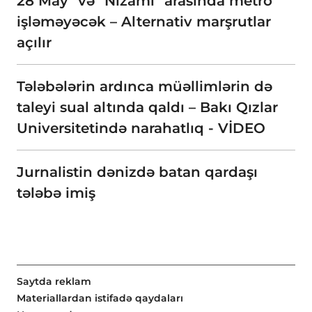
28 May" və "Nizami" arasında metro
işləməyəcək – Alternativ marşrutlar
açılır
Tələbələrin ardınca müəllimlərin də
taleyi sual altında qaldı – Bakı Qızlar
Universitetində narahatlıq - VİDEO
Jurnalistin dənizdə batan qardaşı
tələbə imiş
Saytda reklam
Materiallardan istifadə qaydaları