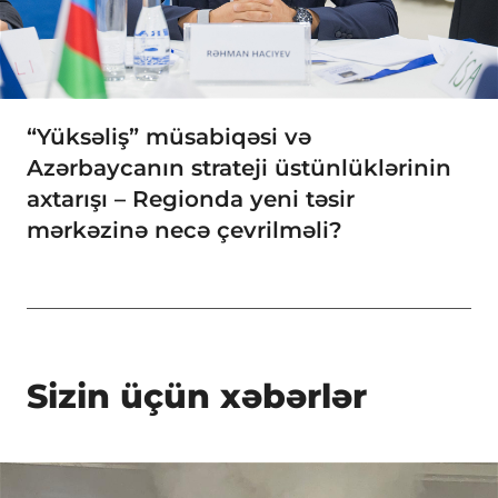
“Yüksəliş” müsabiqəsi və
Azərbaycanın strateji üstünlüklərinin
axtarışı – Regionda yeni təsir
mərkəzinə necə çevrilməli?
Sizin üçün xəbərlər