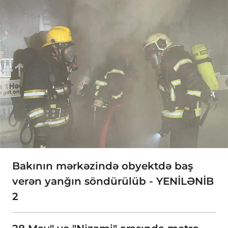
Bakının mərkəzində obyektdə baş
verən yanğın söndürülüb - YENİLƏNİB
2