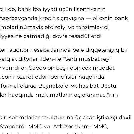
i ildə, bank fəaliyyəti üçün lisenziyanın
ri Azərbaycanda kredit sıçrayışına — ölkənin bank
empləri nümayiş etdirdiyi və tənzimləyici
əviyyəsinə çatmadığı dövrə təsadüf etdi.
ən auditor hesabatlarında belə diqqətəlayiq bir
alq auditorlar ildən-ilə "Şərti müsbət rəy"
y verirdilər. Səbəb on beş ildən çox müddət
 son nəzarət edən benefisiar haqqında
a formal olaraq Beynəlxalq Mühasibat Uçotu
rəflər haqqında məlumatların açıqlanması"nın
ın səhmdarlar strukturuna üç əsas iştirakçı daxil
uro Standard" MMC və "Azbizneskom" MMC,