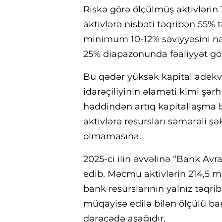
Riskə görə ölçülmüş aktivlərin 
aktivlərə nisbəti təqribən 55% 
minimum 10-12% səviyyəsini nə
25% diapazonunda fəaliyyət gös
Bu qədər yüksək kapital adekva
idarəçiliyinin əlaməti kimi şər
həddindən artıq kapitallaşma b
aktivlərə resursları səmərəli şə
olmamasına.
2025-ci ilin əvvəlinə “Bank Avra
edib. Məcmu aktivlərin 214,5 m
bank resurslarının yalnız təqr
müqayisə edilə bilən ölçülü b
dərəcədə aşağıdır.