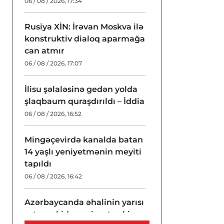
06 / 08 / 2026, 17:34
Rusiya XİN: İrəvan Moskva ilə
konstruktiv dialoq aparmağa
can atmır
06 / 08 / 2026, 17:07
İlisu şəlaləsinə gedən yolda
şlaqbaum quraşdırıldı – İddia
06 / 08 / 2026, 16:52
Mingəçevirdə kanalda batan
14 yaşlı yeniyetmənin meyiti
tapıldı
06 / 08 / 2026, 16:42
Azərbaycanda əhalinin yarısı
artıq çəkidən əziyyət çəkir