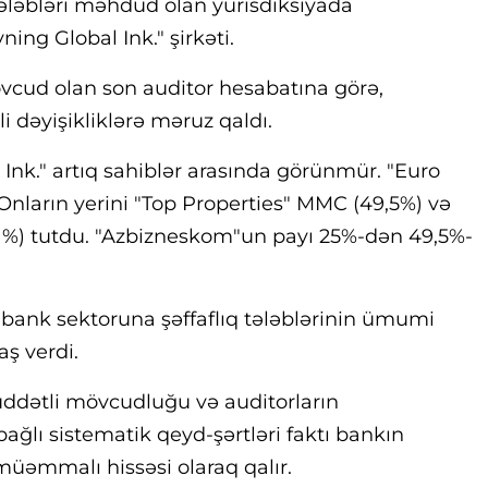
ləbləri məhdud olan yurisdiksiyada
ing Global Ink." şirkəti.
vcud olan son auditor hesabatına görə,
 dəyişikliklərə məruz qaldı.
Ink." artıq sahiblər arasında görünmür. "Euro
Onların yerini "Top Properties" MMC (49,5%) və
(1%) tutdu. "Azbizneskom"un payı 25%-dən 49,5%-
bank sektoruna şəffaflıq tələblərinin ümumi
aş verdi.
ddətli mövcudluğu və auditorların
bağlı sistematik qeyd-şərtləri faktı bankın
 müəmmalı hissəsi olaraq qalır.