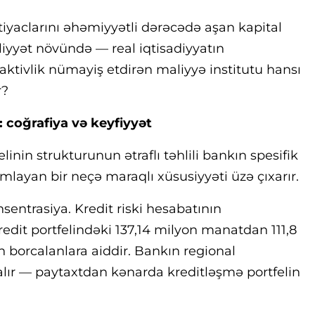
htiyaclarını əhəmiyyətli dərəcədə aşan kapital
liyyət növündə — real iqtisadiyyatın
ktivlik nümayiş etdirən maliyyə institutu hansı
r?
: coğrafiya və keyfiyyət
linin strukturunun ətraflı təhlili bankın spesifik
mlayan bir neçə maraqlı xüsusiyyəti üzə çıxarır.
sentrasiya. Kredit riski hesabatının
dit portfelindəki 137,14 milyon manatdan 111,8
n borcalanlara aiddir. Bankın regional
ır — paytaxtdan kənarda kreditləşmə portfelin