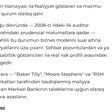
 lisenziyası ilə fəaliyyət göstərən və məcmu
 qurum olaraq qalır.
 dövründə — 2008-ci ildəki ilk auditor
vvəlindəki prudensial məlumatlara qədər —
təhlili bu qurumun biznes modelini sual altına
yətlərini üzə çıxarır. Söhbət pozuntulardan və ya
abitlik göstəriciləri ilə real risk profili arasındakı
gedir.
ərə — "Baker Tilly", "Moore Stephens" və "RSM
rkətləri tərəfindən təsdiqlənmiş maliyyə
can Mərkəzi Bankının tələblərinə uyğun olaraq
ra əsaslanır.
imi