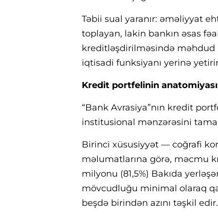
Təbii sual yaranır: əməliyyat e
toplayan, lakin bankın əsas fəa
kreditləşdirilməsində məhdud a
iqtisadi funksiyanı yerinə yetiri
Kredit portfelinin anatomiyası
“Bank Avrasiya”nın kredit portfe
institusional mənzərəsini tama
Birinci xüsusiyyət — coğrafi kon
məlumatlarına görə, məcmu kre
milyonu (81,5%) Bakıda yerləşə
mövcudluğu minimal olaraq qal
beşdə birindən azını təşkil edir.