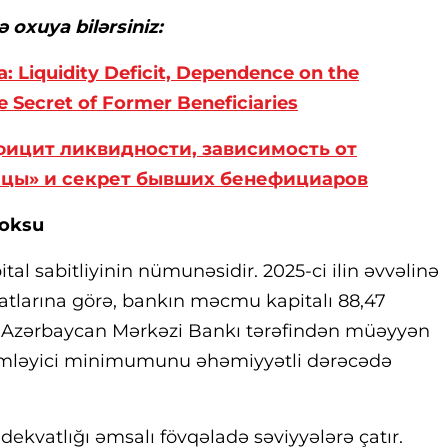
ə oxuya bilərsiniz:
: Liquidity Deficit, Dependence on the
 Secret of Former Beneficiaries
ефицит ликвидности, зависимость от
ицы» и секрет бывших бенефициаров
doksu
tal sabitliyinin nümunəsidir. 2025-ci ilin əvvəlinə
tlarına görə, bankın məcmu kapitalı 88,47
, Azərbaycan Mərkəzi Bankı tərəfindən müəyyən
imləyici minimumunu əhəmiyyətli dərəcədə
ekvatlığı əmsalı fövqəladə səviyyələrə çatır.