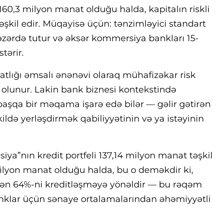
160,3 milyon manat olduğu halda, kapitalın riskli
təşkil edir. Müqayisə üçün: tənzimləyici standart
zərdə tutur və əksər kommersiya bankları 15-
tərir.
tlığı əmsalı ənənəvi olaraq mühafizəkar risk
h olunur. Lakin bank biznesi kontekstində
aşqa bir məqama işarə edə bilər — gəlir gətirən
kildə yerləşdirmək qabiliyyətinin və ya istəyinin
siya”nın kredit portfeli 137,14 milyon manat təşkil
ilyon manat olduğu halda, bu o deməkdir ki,
ibən 64%-ni kreditləşməyə yönəldir — bu rəqəm
anklar üçün sənaye ortalamalarından əhəmiyyətli