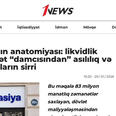
t
İqtisadiyyat
İdman
Mövqe
D
n anatomiyası: likvidlik
ət “damcısından” asılılıq və
arın sirri
10:30 - 29 / 01 / 2026
Bu məqalə 83 milyon
manatlıq zəmanətlər
saxlayan, dövlət
maliyyələşməsindən