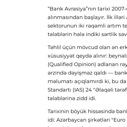
“Bank Avrasiya”nın tarixi 2007-c
alınmasından başlayır. İlk illə
sektorunun iki rəqəmli artım t
tələblərin hələ indiki sərtlik s
Təhlil üçün mövcud olan ən erk
xüsusiyyət qeydə alınır: beynəlx
(Qualified Opinion) adlanan rə
ərzində dəyişməz qaldı — bank
məlumatı açıqlamırdı ki, bu d
Standartı (IAS) 24 "Əlaqəli tə
tələblərinə zidd idi.
Tarixinin böyük hissəsində bank
idi: Azərbaycan şirkətləri "E