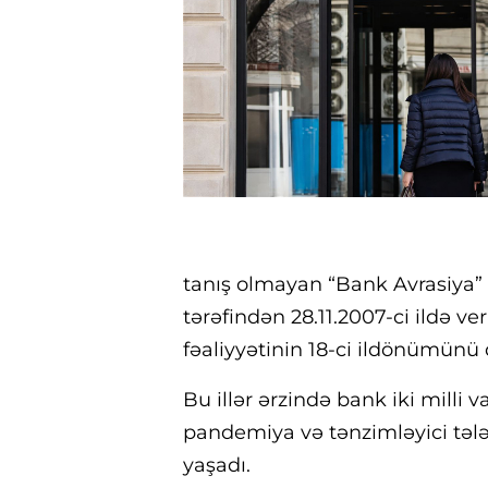
tanış olmayan “Bank Avrasiya”
tərəfindən 28.11.2007-ci ildə v
fəaliyyətinin 18-ci ildönümünü 
Bu illər ərzində bank iki milli 
pandemiya və tənzimləyici tələb
yaşadı.