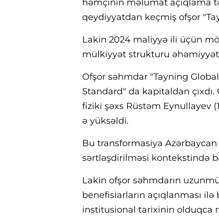
həmçinin məlumat açıqlama tə
qeydiyyatdan keçmiş ofşor "Tayn
Lakin 2024 maliyyə ili üçün mö
mülkiyyət strukturu əhəmiyyətli
Ofşor səhmdar "Tayning Global 
Standard" da kapitaldan çıxdı. 
fiziki şəxs Rüstəm Eynullayev 
ə yüksəldi.
Bu transformasiya Azərbaycan 
sərtləşdirilməsi kontekstində b
Lakin ofşor səhmdarın uzunmü
benefisiarların açıqlanması ilə 
institusional tarixinin olduqca