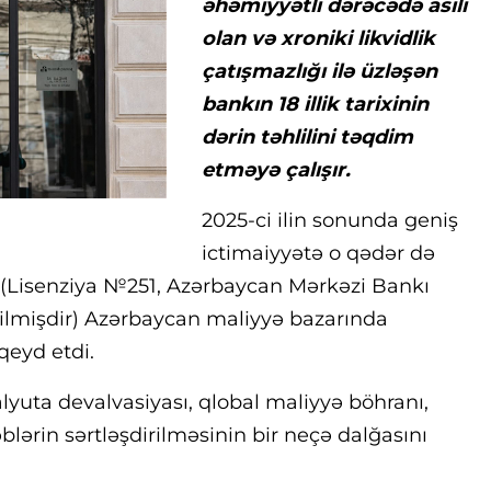
əhəmiyyətli dərəcədə asılı
olan və xroniki likvidlik
çatışmazlığı ilə üzləşən
bankın 18 illik tarixinin
dərin təhlilini təqdim
etməyə çalışır.
2025-ci ilin sonunda geniş
ictimaiyyətə o qədər də
 (Lisenziya №251, Azərbaycan Mərkəzi Bankı
erilmişdir) Azərbaycan maliyyə bazarında
qeyd etdi.
valyuta devalvasiyası, qlobal maliyyə böhranı,
lərin sərtləşdirilməsinin bir neçə dalğasını