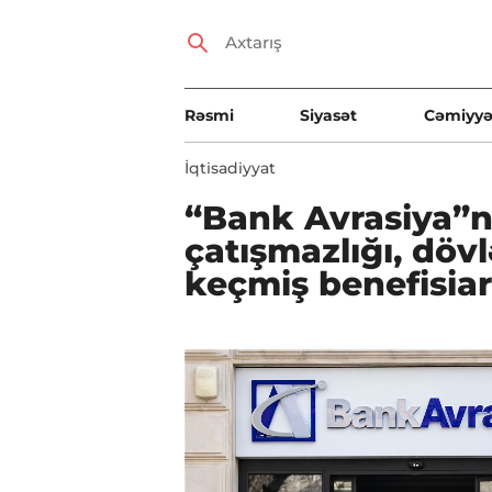
Rəsmi
Siyasət
Cəmiyyə
İqtisadiyyat
“Bank Avrasiya”nı
çatışmazlığı, dövl
keçmiş benefisiarl