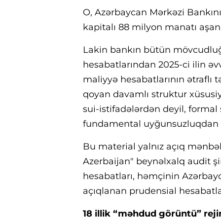
O, Azərbaycan Mərkəzi Bankının
kapitalı 88 milyon manatı aşan
Lakin bankın bütün mövcudluğu
hesabatlarından 2025-ci ilin ə
maliyyə hesabatlarının ətraflı 
qoyan davamlı struktur xüsusiy
sui-istifadələrdən deyil, formal s
fundamental uyğunsuzluqdan 
Bu material yalnız açıq mənbəl
Azerbaijan" beynəlxalq audit şi
hesabatları, həmçinin Azərbay
açıqlanan prudensial hesabatla
18 illik “məhdud görüntü” rej