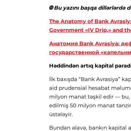
🌐 Bu yazını başqa dillərlərdə d
The Anatomy of Bank Avrasiya
Government «IV Drip,» and the
Анатомия Bank Avrasiya: д
государственной «капельн
Həddindən artıq kapital para
İlk baxışda “Bank Avrasiya” kapi
aid prudensial hesabat məluma
milyon manat təşkil edir — bu
edilmiş 50 milyon manat tənz
üstələyir.
Bundan əlavə, bankın kapital ad