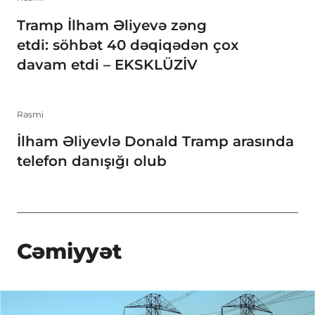
Tramp İlham Əliyevə zəng
etdi: söhbət 40 dəqiqədən çox
davam etdi – EKSKLÜZİV
Rəsmi
İlham Əliyevlə Donald Tramp arasında
telefon danışığı olub
Cəmiyyət