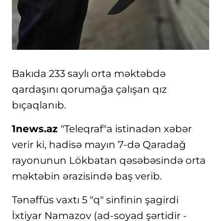
Bakıda 233 saylı orta məktəbdə
qardaşını qorumağa çalışan qız
bıçaqlanıb.
1news.az
"Teleqraf"a istinadən xəbər
verir ki, hadisə mayın 7-də Qaradağ
rayonunun Lökbatan qəsəbəsində orta
məktəbin ərazisində baş verib.
Tənəffüs vaxtı 5 "q" sinfinin şagirdi
İxtiyar Namazov (ad-soyad şərtidir -