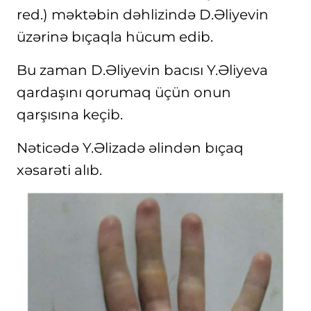
red.) məktəbin dəhlizində D.Əliyevin
üzərinə bıçaqla hücum edib.
Bu zaman D.Əliyevin bacısı Y.Əliyeva
qardaşını qorumaq üçün onun
qarşısına keçib.
Nəticədə Y.Əlizadə əlindən bıçaq
xəsarəti alıb.