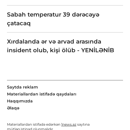
Sabah temperatur 39 dərəcəyə
çatacaq
Xırdalanda ər və arvad arasında
insident olub, kişi ölüb - YENİLƏNİB
Saytda reklam
Materiallardan istifadə qaydaları
Haqqımızda
Əlaqə
Materiallardan istifadə edərkən
1news.az
saytına
mütləq istinad olunmalıdır.