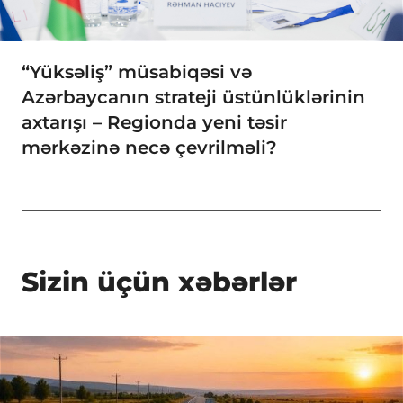
“Yüksəliş” müsabiqəsi və
Azərbaycanın strateji üstünlüklərinin
axtarışı – Regionda yeni təsir
mərkəzinə necə çevrilməli?
Sizin üçün xəbərlər