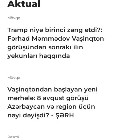
Aktual
Mövqe
Tramp niyə birinci zəng etdi?:
Fərhad Məmmədov Vaşinqton
görüşündən sonrakı ilin
yekunları haqqında
Mövqe
Vaşinqtondan başlayan yeni
mərhələ: 8 avqust görüşü
Azərbaycan və region üçün
nəyi dəyişdi? - ŞƏRH
Rəsmi