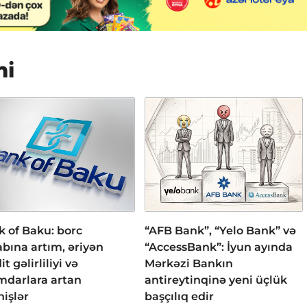
mi
 of Baku: borc
“AFB Bank”, “Yelo Bank” və
bına artım, əriyən
“AccessBank”: İyun ayında
it gəlirliliyi və
Mərkəzi Bankın
mdarlara artan
antireytinqinə yeni üçlük
işlər
başçılıq edir