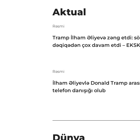
Aktual
Rəsmi
Tramp İlham Əliyevə zəng etdi: s
dəqiqədən çox davam etdi – EKS
Rəsmi
İlham Əliyevlə Donald Tramp aras
telefon danışığı olub
Dünya