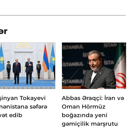
ər
şinyan Tokayevi
Abbas Əraqçi: İran və
mənistana səfərə
Oman Hörmüz
vət edib
boğazında yeni
gəmiçilik marşrutu