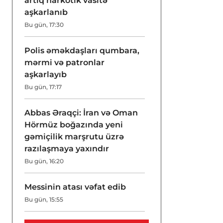
artıq narkotik vasitə
aşkarlanıb
Bu gün, 17:30
Polis əməkdaşları qumbara,
mərmi və patronlar
aşkarlayıb
Bu gün, 17:17
Abbas Əraqçi: İran və Oman
Hörmüz boğazında yeni
gəmiçilik marşrutu üzrə
razılaşmaya yaxındır
Bu gün, 16:20
Messinin atası vəfat edib
Bu gün, 15:55