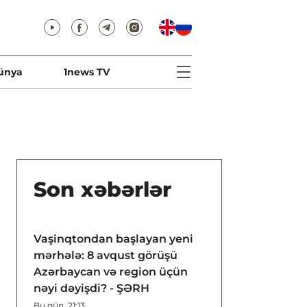
ünya
1news TV
Son xəbərlər
Vaşinqtondan başlayan yeni
mərhələ: 8 avqust görüşü
Azərbaycan və region üçün
nəyi dəyişdi? - ŞƏRH
Bu gün, 21:13