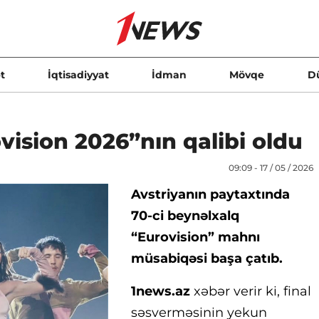
t
İqtisadiyyat
İdman
Mövqe
D
vision 2026”nın qalibi oldu
09:09 - 17 / 05 / 2026
Avstriyanın paytaxtında
70-ci beynəlxalq
“Eurovision” mahnı
müsabiqəsi başa çatıb.
1news.az
xəbər verir ki, final
səsverməsinin yekun