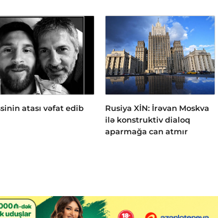
sinin atası vəfat edib
Rusiya XİN: İrəvan Moskva
ilə konstruktiv dialoq
aparmağa can atmır