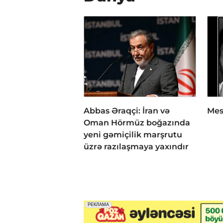
Abbas Əraqçi: İran və
Mes
Oman Hörmüz boğazında
yeni gəmiçilik marşrutu
üzrə razılaşmaya yaxındır