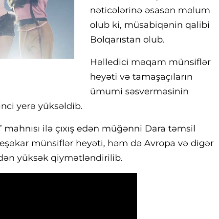
nəticələrinə əsasən məlum
olub ki, müsabiqənin qalibi
Bolqarıstan olub.
Həlledici məqam münsiflər
heyəti və tamaşaçıların
ümumi səsverməsinin
inci yerə yüksəldib.
” mahnısı ilə çıxış edən müğənni Dara təmsil
şəkar münsiflər heyəti, həm də Avropa və digər
dən yüksək qiymətləndirilib.