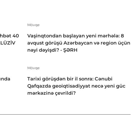
Mövqe
öhbət 40
Vaşinqtondan başlayan yeni mərhələ: 8
KLÜZİV
avqust görüşü Azərbaycan və region üçün
nəyi dəyişdi? - ŞƏRH
Mövqe
ında
Tarixi görüşdən bir il sonra: Cənubi
Qafqazda geoiqtisadiyyat necə yeni güc
mərkəzinə çevrildi?