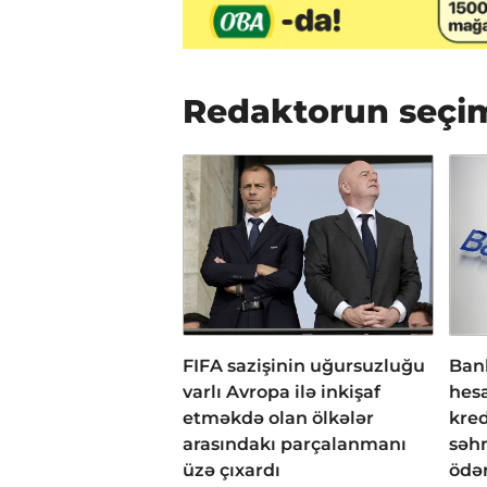
Redaktorun seçi
FIFA sazişinin uğursuzluğu
Bank
varlı Avropa ilə inkişaf
hesa
etməkdə olan ölkələr
kred
arasındakı parçalanmanı
səh
üzə çıxardı
ödən