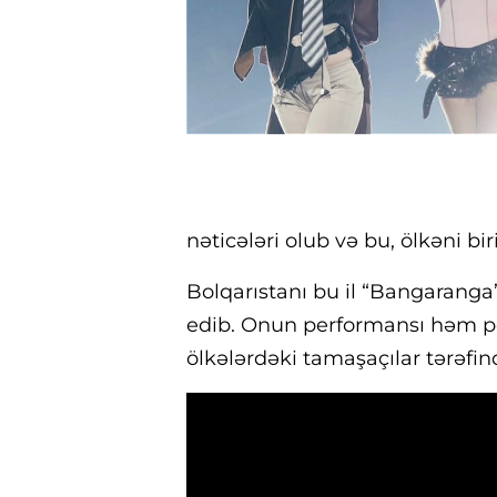
nəticələri olub və bu, ölkəni bir
Bolqarıstanı bu il “Bangaranga
edib. Onun performansı həm pe
ölkələrdəki tamaşaçılar tərəfin