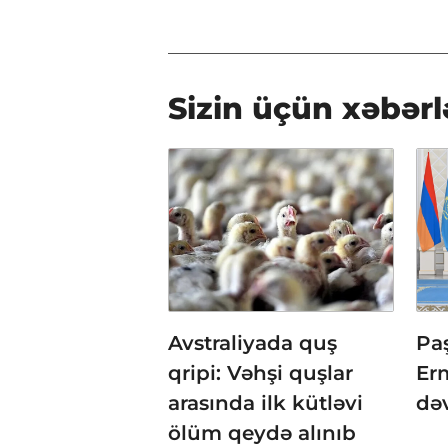
Sizin üçün xəbərl
Avstraliyada quş
Pa
qripi: Vəhşi quşlar
Er
arasında ilk kütləvi
də
ölüm qeydə alınıb