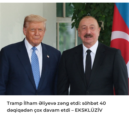
Tramp İlham Əliyevə zəng etdi: söhbət 40
dəqiqədən çox davam etdi – EKSKLÜZİV