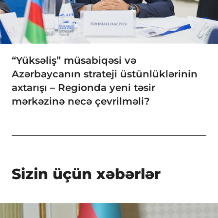
“Yüksəliş” müsabiqəsi və
Azərbaycanın strateji üstünlüklərinin
axtarışı – Regionda yeni təsir
mərkəzinə necə çevrilməli?
Sizin üçün xəbərlər