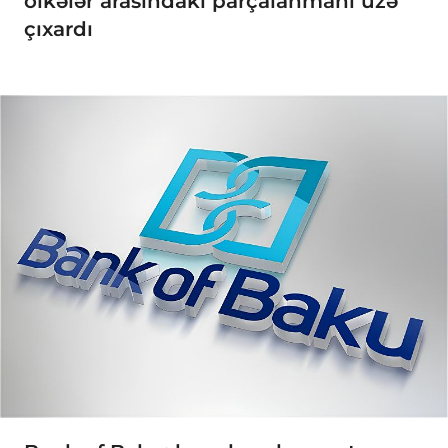
ölkələr arasındakı parçalanmanı üzə
çıxardı