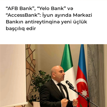
“AFB Bank”, “Yelo Bank” və
“AccessBank”: İyun ayında Mərkəzi
Bankın antireytinqinə yeni üçlük
başçılıq edir