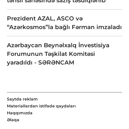
təhsil sahəsində saziş təsdiqlənib
Prezident AZAL, ASCO və
“Azərkosmos”la bağlı Fərman imzaladı
Azərbaycan Beynəlxalq İnvestisiya
Forumunun Təşkilat Komitəsi
yaradıldı - SƏRƏNCAM
Saytda reklam
Materiallardan istifadə qaydaları
Haqqımızda
Əlaqə