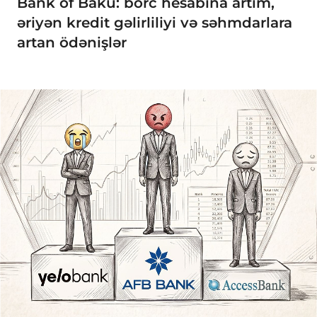
Bank of Baku: borc hesabına artım,
əriyən kredit gəlirliliyi və səhmdarlara
artan ödənişlər