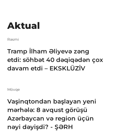
Aktual
Rəsmi
Tramp İlham Əliyevə zəng
etdi: söhbət 40 dəqiqədən çox
davam etdi – EKSKLÜZİV
Mövqe
Vaşinqtondan başlayan yeni
mərhələ: 8 avqust görüşü
Azərbaycan və region üçün
nəyi dəyişdi? - ŞƏRH