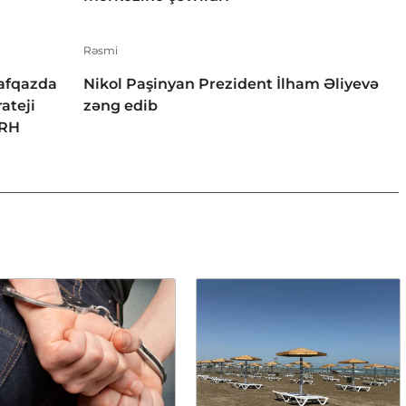
Rəsmi
Qafqazda
Nikol Paşinyan Prezident İlham Əliyevə
ateji
zəng edib
ƏRH