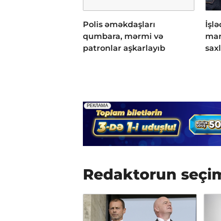
Polis əməkdaşları
İşl
qumbara, mərmi və
man
patronlar aşkarlayıb
saxl
Redaktorun seçi