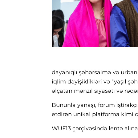
dayanıqlı şəhərsalma və urbani
iqlim dəyişiklikləri və “yaşıl şə
əlçatan mənzil siyasəti və rəqə
Bununla yanaşı, forum iştirakç
etdirən unikal platforma kimi d
WUF13 çərçivəsində lentə alına