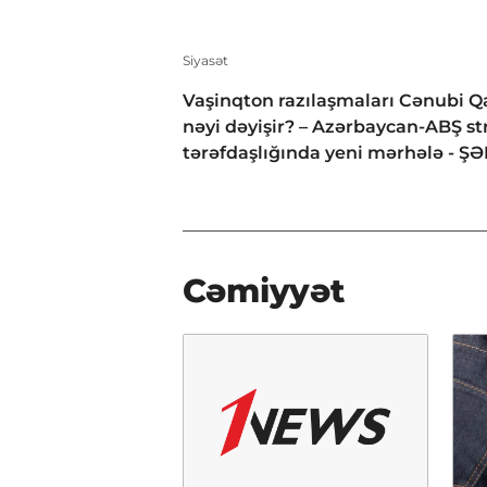
Siyasət
Vaşinqton razılaşmaları Cənubi 
nəyi dəyişir? – Azərbaycan-ABŞ str
tərəfdaşlığında yeni mərhələ - Ş
Cəmiyyət