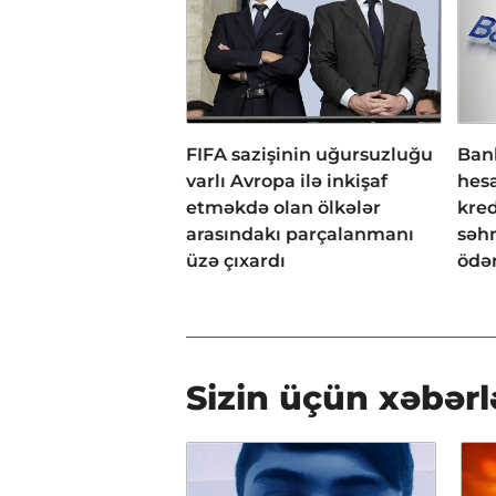
FIFA sazişinin uğursuzluğu
Bank
varlı Avropa ilə inkişaf
hesa
etməkdə olan ölkələr
kred
arasındakı parçalanmanı
səh
üzə çıxardı
ödən
Sizin üçün xəbərl