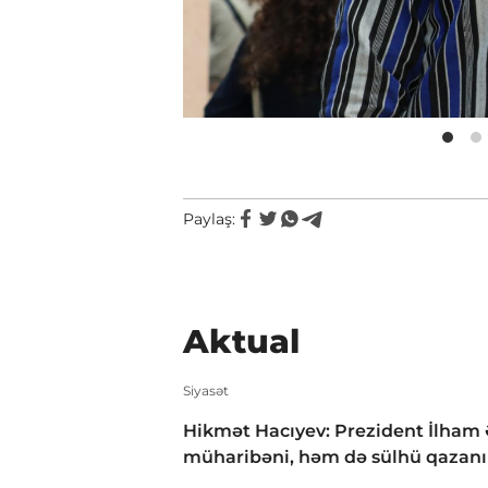
Paylaş:
Aktual
Siyasət
Hikmət Hacıyev: Prezident İlham 
müharibəni, həm də sülhü qazan