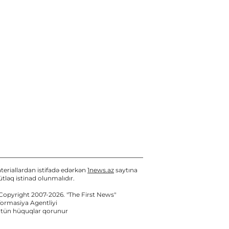
teriallardan istifadə edərkən
1news.az
saytına
tləq istinad olunmalıdır.
Copyright 2007-2026. "The First News"
formasiya Agentliyi
tün hüquqlar qorunur