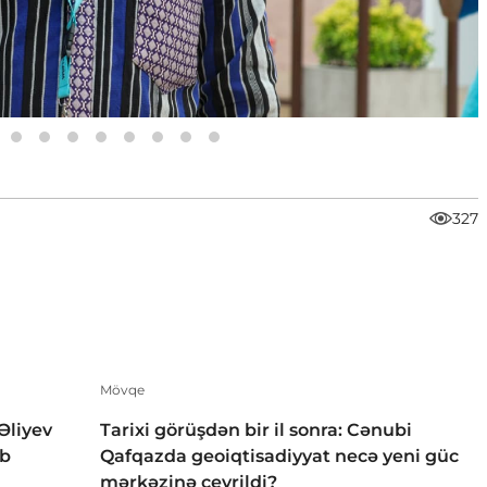
327
Mövqe
Əliyev
Tarixi görüşdən bir il sonra: Cənubi
ıb
Qafqazda geoiqtisadiyyat necə yeni güc
mərkəzinə çevrildi?