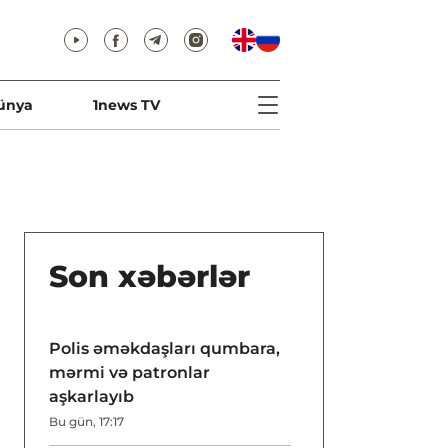
ünya
1news TV
Son xəbərlər
Polis əməkdaşları qumbara,
mərmi və patronlar
aşkarlayıb
Bu gün, 17:17