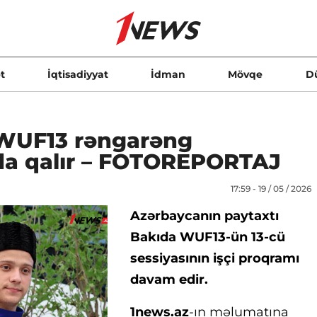
t
İqtisadiyyat
İdman
Mövqe
D
 WUF13 rəngarəng
da qalır – FOTOREPORTAJ
17:59 - 19 / 05 / 2026
Azərbaycanın paytaxtı
Bakıda WUF13-ün 13-cü
sessiyasının işçi proqramı
davam edir.
1news.az
-ın məlumatına