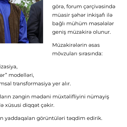
görə, forum çərçivəsində
müasir şəhər inkişafı ilə
bağlı mühüm məsələlər
geniş müzakirə olunur.
Müzakirələrin əsas
mövzuları sırasında:
zasiya,
hər” modelləri,
msal transformasiya yer alır.
ıların zəngin mədəni müxtəlifliyini nümayiş
ə xüsusi diqqət çəkir.
n yaddaqalan görüntüləri təqdim edirik.