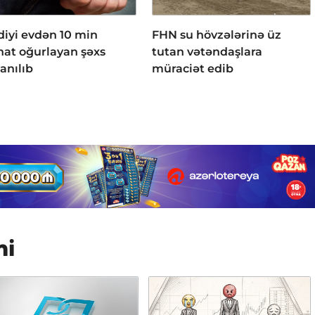
ədiyi evdən 10 min
FHN su hövzələrinə üz
at oğurlayan şəxs
tutan vətəndaşlara
anılıb
müraciət edib
mi