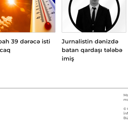
ah 39 dərəcə isti
Jurnalistin dənizdə
acaq
batan qardaşı tələbə
imiş
Ma
mü
© 
İn
Bü