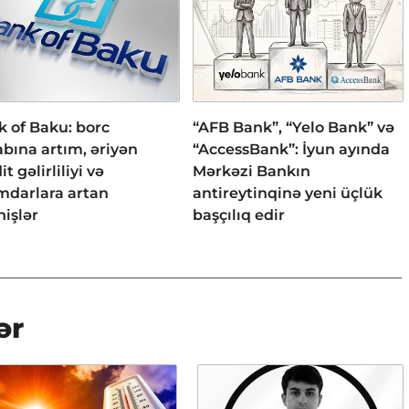
 of Baku: borc
“AFB Bank”, “Yelo Bank” və
bına artım, əriyən
“AccessBank”: İyun ayında
it gəlirliliyi və
Mərkəzi Bankın
mdarlara artan
antireytinqinə yeni üçlük
işlər
başçılıq edir
ər