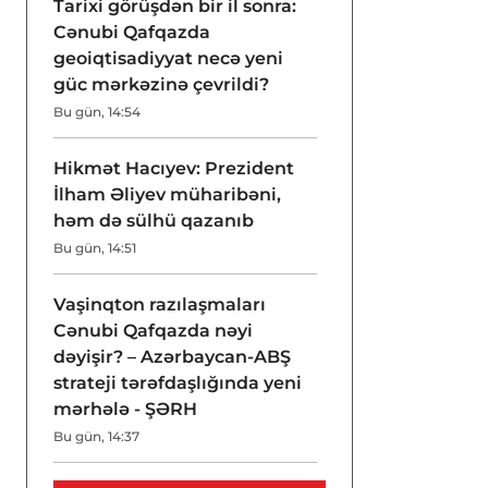
Tarixi görüşdən bir il sonra:
Cənubi Qafqazda
geoiqtisadiyyat necə yeni
güc mərkəzinə çevrildi?
Bu gün, 14:54
Hikmət Hacıyev: Prezident
İlham Əliyev müharibəni,
həm də sülhü qazanıb
Bu gün, 14:51
Vaşinqton razılaşmaları
Cənubi Qafqazda nəyi
dəyişir? – Azərbaycan-ABŞ
strateji tərəfdaşlığında yeni
mərhələ - ŞƏRH
Bu gün, 14:37