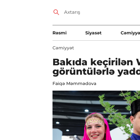
Rəsmi
Siyasət
Cəmiyyə
Cəmiyyət
Bakıda keçirilən
görüntülərlə yad
Faiqə Məmmədova