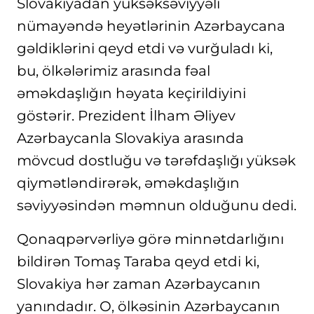
Slovakiyadan yüksəksəviyyəli
nümayəndə heyətlərinin Azərbaycana
gəldiklərini qeyd etdi və vurğuladı ki,
bu, ölkələrimiz arasında fəal
əməkdaşlığın həyata keçirildiyini
göstərir. Prezident İlham Əliyev
Azərbaycanla Slovakiya arasında
mövcud dostluğu və tərəfdaşlığı yüksək
qiymətləndirərək, əməkdaşlığın
səviyyəsindən məmnun olduğunu dedi.
Qonaqpərvərliyə görə minnətdarlığını
bildirən Tomaş Taraba qeyd etdi ki,
Slovakiya hər zaman Azərbaycanın
yanındadır. O, ölkəsinin Azərbaycanın