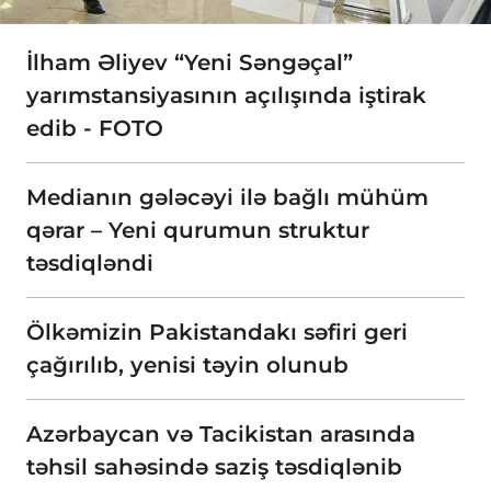
İlham Əliyev “Yeni Səngəçal”
yarımstansiyasının açılışında iştirak
edib - FOTO
Medianın gələcəyi ilə bağlı mühüm
qərar – Yeni qurumun struktur
təsdiqləndi
Ölkəmizin Pakistandakı səfiri geri
çağırılıb, yenisi təyin olunub
Azərbaycan və Tacikistan arasında
təhsil sahəsində saziş təsdiqlənib