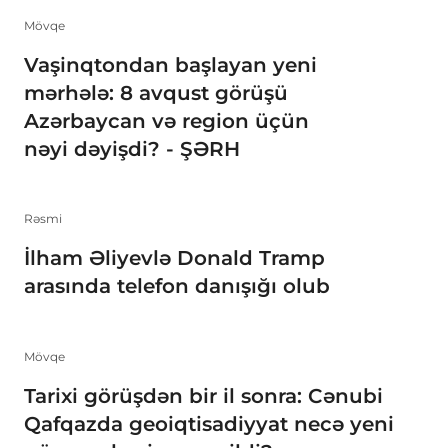
Mövqe
Vaşinqtondan başlayan yeni
mərhələ: 8 avqust görüşü
Azərbaycan və region üçün
nəyi dəyişdi? - ŞƏRH
Rəsmi
İlham Əliyevlə Donald Tramp
arasında telefon danışığı olub
Mövqe
Tarixi görüşdən bir il sonra: Cənubi
Qafqazda geoiqtisadiyyat necə yeni