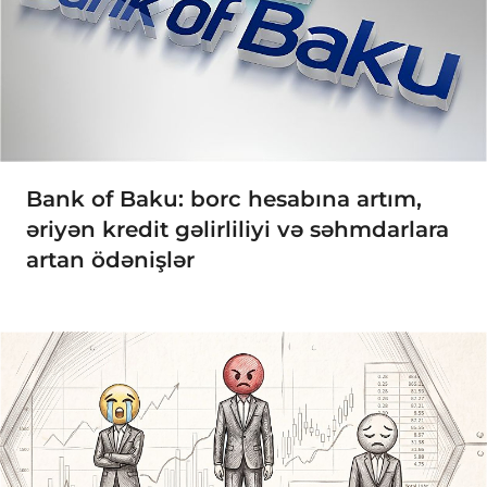
Bank of Baku: borc hesabına artım,
əriyən kredit gəlirliliyi və səhmdarlara
artan ödənişlər