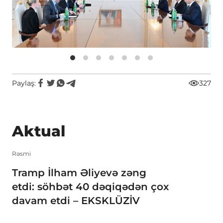
Paylaş:
327
Aktual
Rəsmi
Tramp İlham Əliyevə zəng
etdi: söhbət 40 dəqiqədən çox
davam etdi – EKSKLÜZİV