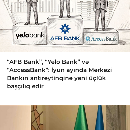
“AFB Bank”, “Yelo Bank” və
“AccessBank”: İyun ayında Mərkəzi
Bankın antireytinqinə yeni üçlük
başçılıq edir