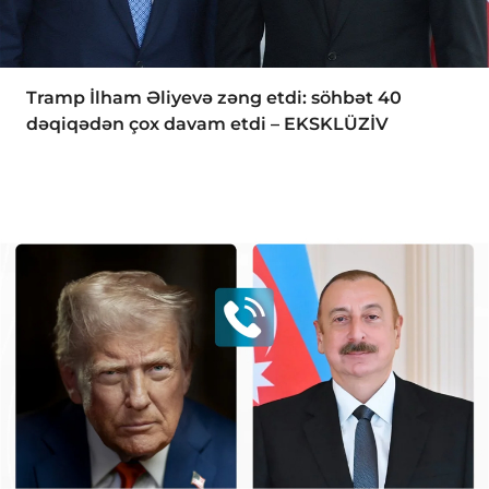
Tramp İlham Əliyevə zəng etdi: söhbət 40
dəqiqədən çox davam etdi – EKSKLÜZİV