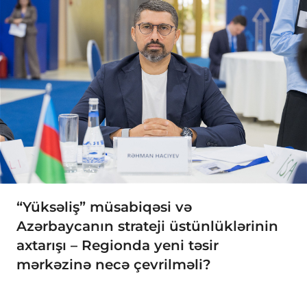
“Yüksəliş” müsabiqəsi və
Azərbaycanın strateji üstünlüklərinin
axtarışı – Regionda yeni təsir
mərkəzinə necə çevrilməli?