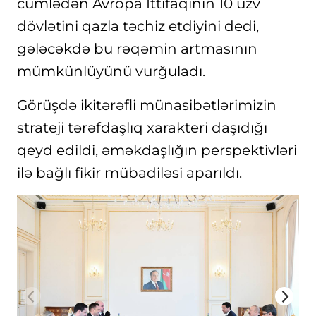
cümlədən Avropa İttifaqının 10 üzv
dövlətini qazla təchiz etdiyini dedi,
gələcəkdə bu rəqəmin artmasının
mümkünlüyünü vurğuladı.
Görüşdə ikitərəfli münasibətlərimizin
strateji tərəfdaşlıq xarakteri daşıdığı
qeyd edildi, əməkdaşlığın perspektivləri
ilə bağlı fikir mübadiləsi aparıldı.