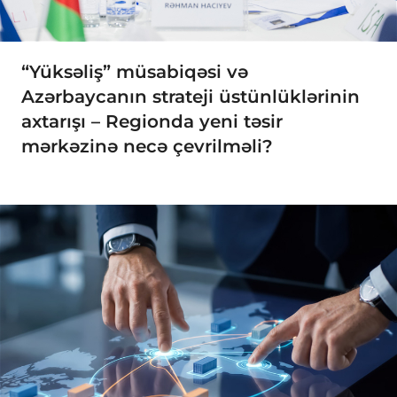
“Yüksəliş” müsabiqəsi və
Azərbaycanın strateji üstünlüklərinin
axtarışı – Regionda yeni təsir
mərkəzinə necə çevrilməli?