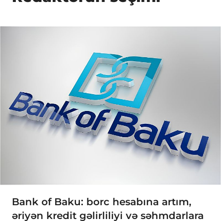
Bank of Baku: borc hesabına artım,
əriyən kredit gəlirliliyi və səhmdarlara