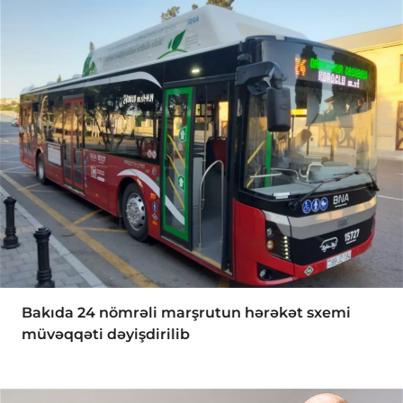
Bakıda 24 nömrəli marşrutun hərəkət sxemi
müvəqqəti dəyişdirilib