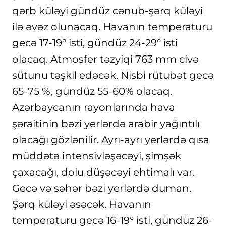
qərb küləyi gündüz cənub-şərq küləyi
ilə əvəz olunacaq. Havanın temperaturu
gecə 17-19° isti, gündüz 24-29° isti
olacaq. Atmosfer təzyiqi 763 mm civə
sütunu təşkil edəcək. Nisbi rütubət gecə
65-75 %, gündüz 55-60% olacaq.
Azərbaycanın rayonlarında hava
şəraitinin bəzi yerlərdə arabir yağıntılı
olacağı gözlənilir. Ayrı-ayrı yerlərdə qısa
müddətə intensivləşəcəyi, şimşək
çaxacağı, dolu düşəcəyi ehtimalı var.
Gecə və səhər bəzi yerlərdə duman.
Şərq küləyi əsəcək. Havanın
temperaturu gecə 16-19° isti, gündüz 26-