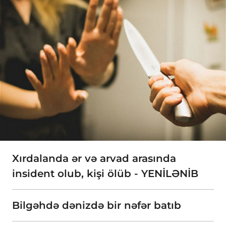
Xırdalanda ər və arvad arasında
insident olub, kişi ölüb - YENİLƏNİB
Bilgəhdə dənizdə bir nəfər batıb