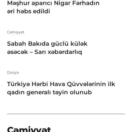
Məşhur aparıcı Nigar Fərhadın
əri həbs edildi
Cəmiyyət
Sabah Bakıda güclü külək
əsəcək – Sarı xəbərdarlıq
Dünya
Türkiyə Hərbi Hava Qüvvələrinin ilk
qadın generalı təyin olunub
Cəmiyyət