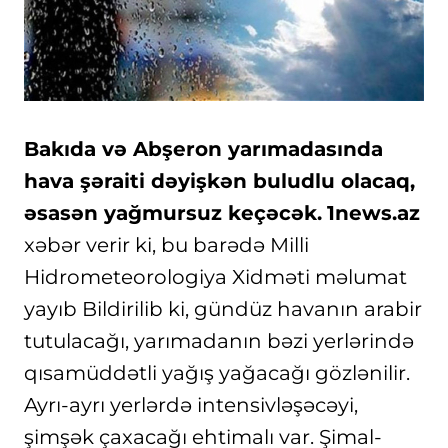
Bakıda və Abşeron yarımadasında
hava şəraiti dəyişkən buludlu olacaq,
əsasən yağmursuz keçəcək.
1news.az
xəbər verir ki, bu barədə Milli
Hidrometeorologiya Xidməti məlumat
yayıb Bildirilib ki, gündüz havanın arabir
tutulacağı, yarımadanın bəzi yerlərində
qısamüddətli yağış yağacağı gözlənilir.
Ayrı-ayrı yerlərdə intensivləşəcəyi,
şimşək çaxacağı ehtimalı var. Şimal-