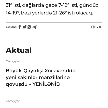
31° isti, dağlarda gecə 7-12° isti, gündüz
14-19°, bəzi yerlərdə 21-26° isti olacaq.
Paylaş:
690
Aktual
Cəmiyyət
Böyük Qayıdış: Xocavənddə
yeni sakinlər mənzillərinə
qovuşdu - YENİLƏNİB
Cəmiyyət