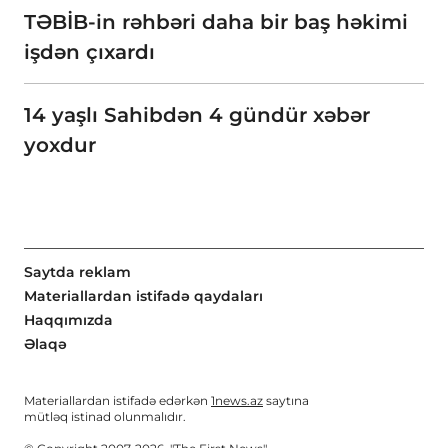
TƏBİB-in rəhbəri daha bir baş həkimi
işdən çıxardı
14 yaşlı Sahibdən 4 gündür xəbər
yoxdur
Saytda reklam
Materiallardan istifadə qaydaları
Haqqımızda
Əlaqə
Materiallardan istifadə edərkən
1news.az
saytına
mütləq istinad olunmalıdır.