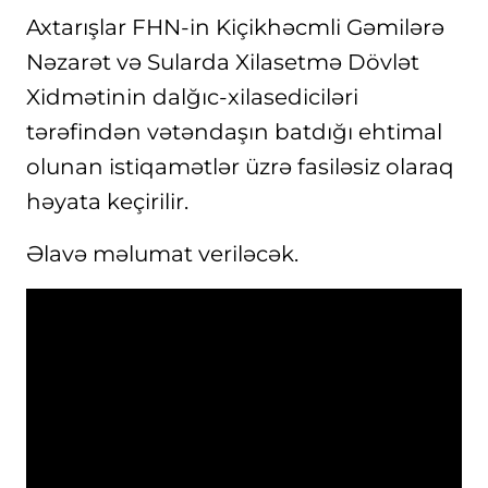
Axtarışlar FHN-in Kiçikhəcmli Gəmilərə
Nəzarət və Sularda Xilasetmə Dövlət
Xidmətinin dalğıc-xilasediciləri
tərəfindən vətəndaşın batdığı ehtimal
olunan istiqamətlər üzrə fasiləsiz olaraq
həyata keçirilir.
Əlavə məlumat veriləcək.