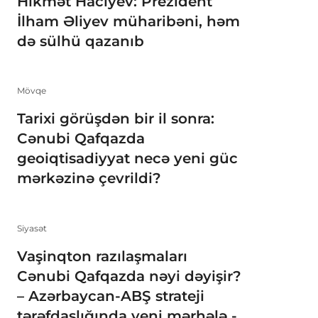
Hikmət Hacıyev: Prezident
İlham Əliyev müharibəni, həm
də sülhü qazanıb
Mövqe
Tarixi görüşdən bir il sonra:
Cənubi Qafqazda
geoiqtisadiyyat necə yeni güc
mərkəzinə çevrildi?
Siyasət
Vaşinqton razılaşmaları
Cənubi Qafqazda nəyi dəyişir?
– Azərbaycan-ABŞ strateji
tərəfdaşlığında yeni mərhələ -