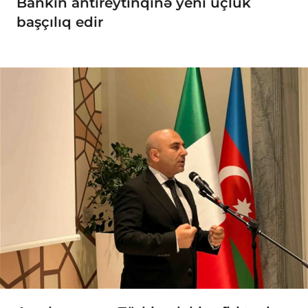
Bankın antireytinqinə yeni üçlük
başçılıq edir