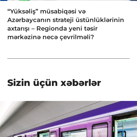
“Yüksəliş” müsabiqəsi və
Azərbaycanın strateji üstünlüklərinin
axtarışı – Regionda yeni təsir
mərkəzinə necə çevrilməli?
Sizin üçün xəbərlər