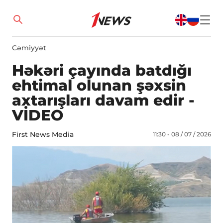
Cəmiyyət
Həkəri çayında batdığı
ehtimal olunan şəxsin
axtarışları davam edir -
VİDEO
First News Media
11:30 - 08 / 07 / 2026