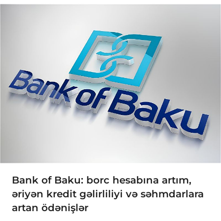
Bank of Baku: borc hesabına artım,
əriyən kredit gəlirliliyi və səhmdarlara
artan ödənişlər