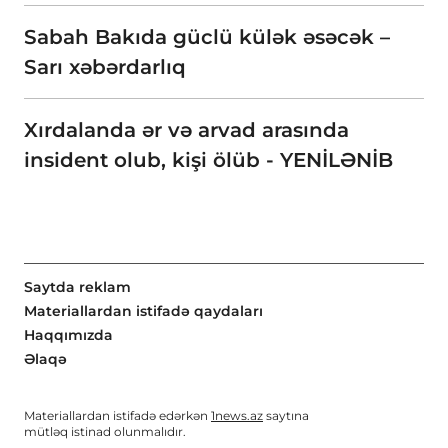
Sabah Bakıda güclü külək əsəcək –
Sarı xəbərdarlıq
Xırdalanda ər və arvad arasında
insident olub, kişi ölüb - YENİLƏNİB
Saytda reklam
Materiallardan istifadə qaydaları
Haqqımızda
Əlaqə
Materiallardan istifadə edərkən
1news.az
saytına
mütləq istinad olunmalıdır.