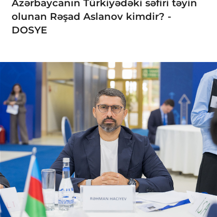
Azərbaycanın Türkiyədəki səfiri təyin
olunan Rəşad Aslanov kimdir? -
DOSYE