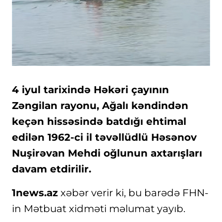
4 iyul tarixində Həkəri çayının
Zəngilan rayonu, Ağalı kəndindən
keçən hissəsində batdığı ehtimal
edilən 1962-ci il təvəllüdlü Həsənov
Nuşirəvan Mehdi oğlunun axtarışları
davam etdirilir.
1news.az
xəbər verir ki, bu barədə FHN-
in Mətbuat xidməti məlumat yayıb.