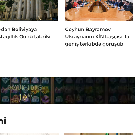
-dən Boliviyaya
Ceyhun Bayramov
təqillik Günü təbriki
Ukraynanın XİN başçısı ilə
geniş tərkibdə görüşüb
mi