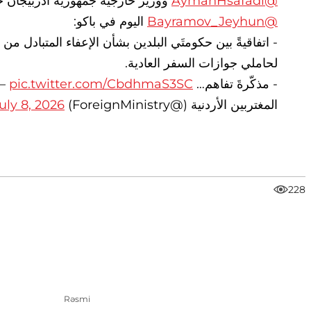
ووزير خارجية جمهورية أذربيجان 
@AymanHsafadi
اليوم في باكو:
@Bayramov_Jeyhun
اتفاقيةً بين حكومتَي البلدين بشأن الإعفاء المتبادل م
لحاملي جوازات السفر العادية.
وز
pic.twitter.com/CbdhmaS3SC
- مذكّرةَ تفاهم…
uly 8, 2026
المغتربين الأردنية (@ForeignMinistry)
228
Rəsmi