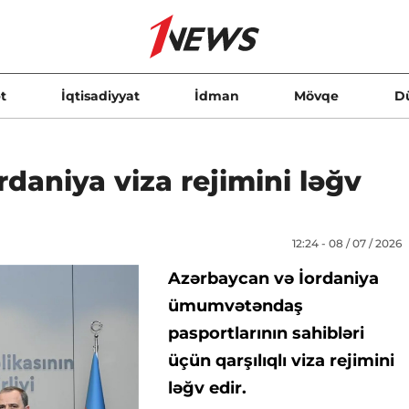
t
İqtisadiyyat
İdman
Mövqe
D
daniya viza rejimini ləğv
12:24 - 08 / 07 / 2026
Azərbaycan və İordaniya
ümumvətəndaş
pasportlarının sahibləri
üçün qarşılıqlı viza rejimini
ləğv edir.