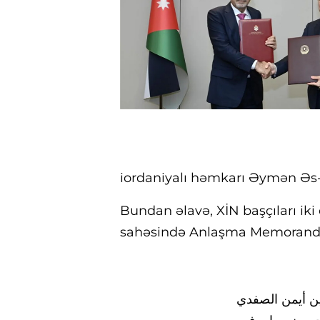
iordaniyalı həmkarı Əymən Əs-
Bundan əlavə, XİN başçıları ik
sahəsində Anlaşma Memorandu
ين أيمن الصفدي