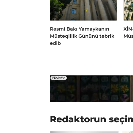
Rəsmi Bakı Yamaykanın
XİN
Müstəqillik Gününü təbrik
Müs
edib
Redaktorun seçi