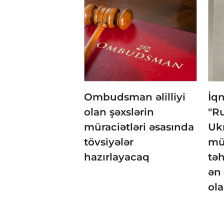
Ombudsman əlilliyi
İqn
olan şəxslərin
"R
müraciətləri əsasında
Uk
tövsiyələr
mü
hazırlayacaq
təh
ən 
ola