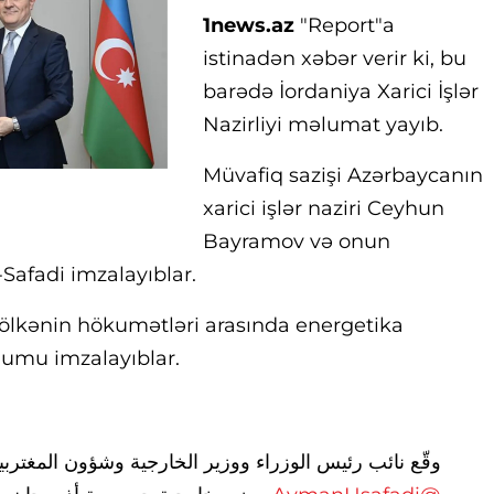
1news.az
"Report"a
istinadən xəbər verir ki, bu
barədə İordaniya Xarici İşlər
Nazirliyi məlumat yayıb.
Müvafiq sazişi Azərbaycanın
xarici işlər naziri Ceyhun
Bayramov və onun
Safadi imzalayıblar.
i ölkənin hökumətləri arasında energetika
mu imzalayıblar.
وقّع نائب رئيس الوزراء ووزير الخارجية وشؤون المغترب