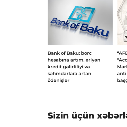
Bank of Baku: borc
“AFB
hesabına artım, əriyən
“Acc
kredit gəlirliliyi və
Mər
səhmdarlara artan
anti
ödənişlər
başç
Sizin üçün xəbərl