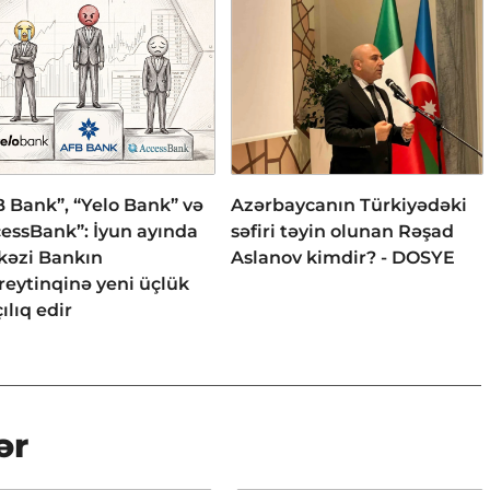
 Bank”, “Yelo Bank” və
Azərbaycanın Türkiyədəki
essBank”: İyun ayında
səfiri təyin olunan Rəşad
kəzi Bankın
Aslanov kimdir? - DOSYE
reytinqinə yeni üçlük
ılıq edir
ər