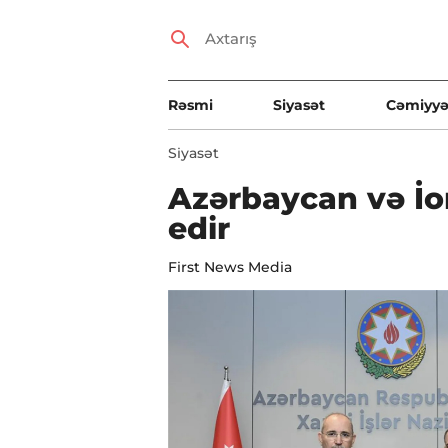
Rəsmi
Siyasət
Cəmiyyə
Siyasət
Azərbaycan və İor
edir
First News Media