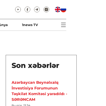
ünya
1news TV
Son xəbərlər
Azərbaycan Beynəlxalq
İnvestisiya Forumunun
Təşkilat Komitəsi yaradıldı -
SƏRƏNCAM
Bu gün, 13:34