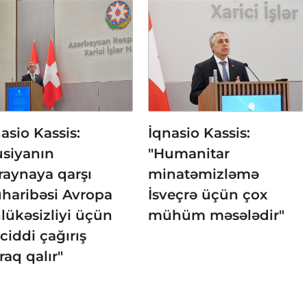
asio Kassis:
İqnasio Kassis:
usiyanın
"Humanitar
raynaya qarşı
minatəmizləmə
haribəsi Avropa
İsveçrə üçün çox
lükəsizliyi üçün
mühüm məsələdir"
ciddi çağırış
raq qalır"