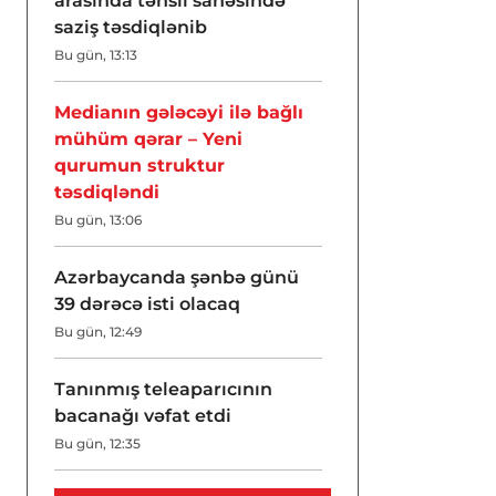
arasında təhsil sahəsində
saziş təsdiqlənib
Bu gün, 13:13
Medianın gələcəyi ilə bağlı
mühüm qərar – Yeni
qurumun struktur
təsdiqləndi
Bu gün, 13:06
Azərbaycanda şənbə günü
39 dərəcə isti olacaq
Bu gün, 12:49
Tanınmış teleaparıcının
bacanağı vəfat etdi
Bu gün, 12:35