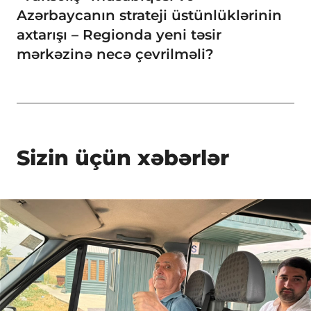
Azərbaycanın strateji üstünlüklərinin
axtarışı – Regionda yeni təsir
mərkəzinə necə çevrilməli?
Sizin üçün xəbərlər