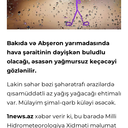
Bakıda və Abşeron yarımadasında
hava şəraitinin dəyişkən buludlu
olacağı, əsasən yağmursuz keçəcəyi
gözlənilir.
Lakin səhər bəzi şəhərətrafı ərazilərdə
qısamüddətli az yağış yağacağı ehtimalı
var. Mülayim şimal-qərb küləyi əsəcək.
1news.az
xəbər verir ki, bu barədə Milli
Hidrometeorologiya Xidməti məlumat