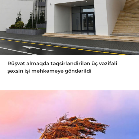
Rüşvət almaqda təqsirləndirilən üç vəzifəli
şəxsin işi məhkəməyə göndərildi