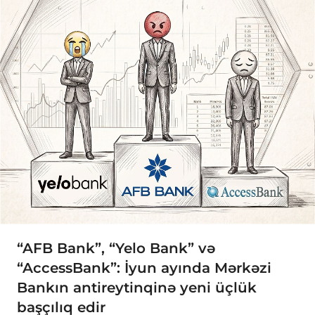
“AFB Bank”, “Yelo Bank” və
“AccessBank”: İyun ayında Mərkəzi
Bankın antireytinqinə yeni üçlük
başçılıq edir