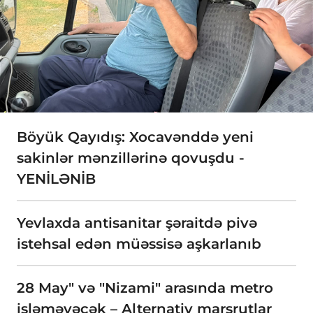
Böyük Qayıdış: Xocavənddə yeni
sakinlər mənzillərinə qovuşdu -
YENİLƏNİB
Yevlaxda antisanitar şəraitdə pivə
istehsal edən müəssisə aşkarlanıb
28 May" və "Nizami" arasında metro
işləməyəcək – Alternativ marşrutlar