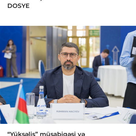
DOSYE
“Yüksəliş” müsabiqəsi və