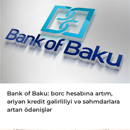
Bank of Baku: borc hesabına artım,
əriyən kredit gəlirliliyi və səhmdarlara
artan ödənişlər