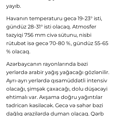
yayıb.
Havanın temperaturu gecə 19-23° isti,
gündüz 28-31° isti olacaq. Atmosfer
təzyiqi 756 mm civə sütunu, nisbi
rütubət isə gecə 70-80 %, gündüz 55-65
% olacaq.
Azərbaycanın rayonlarında bəzi
yerlərdə arabir yağış yağacağı gözlənilir.
Ayrı-ayrı yerlərdə qısamüddətli intensiv
olacağı, şimşək çaxacağı, dolu düşəcəyi
ehtimalı var. Axşama doğru yağıntılar
tədricən kəsiləcək. Gecə və səhər bəzi
dağlıq ərazilərdə duman olacaq. Qərb