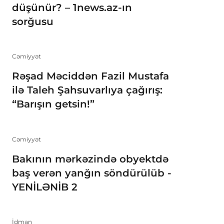
düşünür? – 1news.az-ın
sorğusu
Cəmiyyət
Rəşad Məciddən Fazil Mustafa
ilə Taleh Şahsuvarlıya çağırış:
“Barışın getsin!”
Cəmiyyət
Bakının mərkəzində obyektdə
baş verən yanğın söndürülüb -
YENİLƏNİB 2
İdman