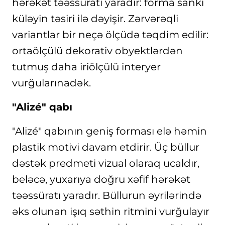
hərəkət təəssüratı yaradır: forma sanki
küləyin təsiri ilə dəyişir. Zərvərəqli
variantlar bir neçə ölçüdə təqdim edilir:
ortaölçülü dekorativ obyektlərdən
tutmuş daha iriölçülü interyer
vurğularınadək.
"Alizé" qabı
"Alizé" qabının geniş forması elə həmin
plastik motivi davam etdirir. Üç büllur
dəstək predmeti vizual olaraq ucaldır,
beləcə, yuxarıya doğru xəfif hərəkət
təəssüratı yaradır. Büllurun əyrilərində
əks olunan işıq səthin ritmini vurğulayır