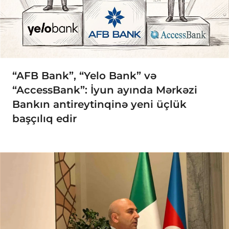
“AFB Bank”, “Yelo Bank” və
“AccessBank”: İyun ayında Mərkəzi
Bankın antireytinqinə yeni üçlük
başçılıq edir