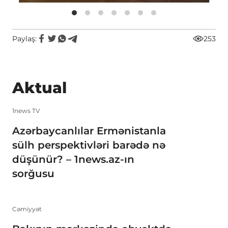
Paylaş:
253
Aktual
1news TV
Azərbaycanlılar Ermənistanla
sülh perspektivləri barədə nə
düşünür? – 1news.az-ın
sorğusu
Cəmiyyət