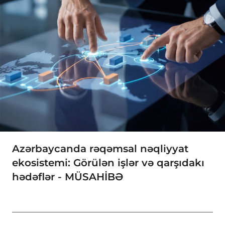
Azərbaycanda rəqəmsal nəqliyyat
ekosistemi: Görülən işlər və qarşıdakı
hədəflər - MÜSAHİBƏ