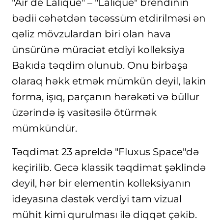
"Air de Lalique" – "Lalique" brendinin
bədii cəhətdən təcəssüm etdirilməsi ən
qəliz mövzulardan biri olan hava
ünsürünə müraciət etdiyi kolleksiya
Bakıda təqdim olunub. Onu birbaşa
olaraq həkk etmək mümkün deyil, lakin
forma, işıq, parçanın hərəkəti və büllur
üzərində iş vasitəsilə ötürmək
mümkündür.
Təqdimat 23 apreldə "Fluxus Space"də
keçirilib. Gecə klassik təqdimat şəklində
deyil, hər bir elementin kolleksiyanın
ideyasına dəstək verdiyi tam vizual
mühit kimi qurulması ilə diqqət çəkib.