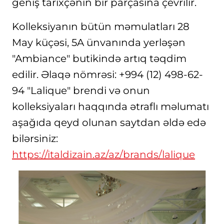
geniş tarixçənin bir parçasına çevrilir.
Kolleksiyanın bütün məmulatları 28
May küçəsi, 5A ünvanında yerləşən
"Ambiance" butikində artıq təqdim
edilir. Əlaqə nömrəsi: +994 (12) 498-62-
94 "Lalique" brendi və onun
kolleksiyaları haqqında ətraflı məlumatı
aşağıda qeyd olunan saytdan əldə edə
bilərsiniz:
https://italdizain.az/az/brands/lalique