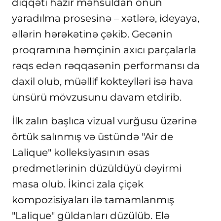
diqqəti hazır məhsuldan onun
yaradılma prosesinə – xətlərə, ideyaya,
əllərin hərəkətinə çəkib. Gecənin
proqramına həmçinin axıcı parçalarla
rəqs edən rəqqasənin performansı da
daxil olub, müəllif kokteylləri isə hava
ünsürü mövzusunu davam etdirib.
İlk zalın başlıca vizual vurğusu üzərinə
örtük salınmış və üstündə "Air de
Lalique" kolleksiyasının əsas
predmetlərinin düzüldüyü dəyirmi
masa olub. İkinci zala çiçək
kompozisiyaları ilə tamamlanmış
"Lalique" güldanları düzülüb. Elə