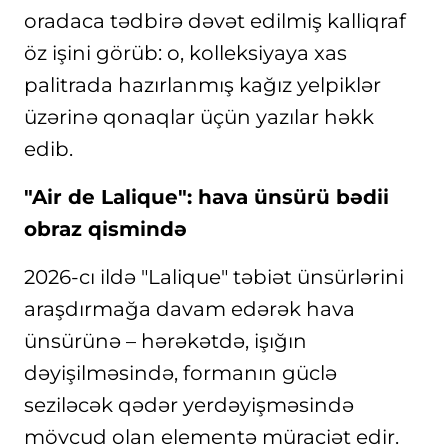
oradaca tədbirə dəvət edilmiş kalliqraf
öz işini görüb: o, kolleksiyaya xas
palitrada hazırlanmış kağız yelpiklər
üzərinə qonaqlar üçün yazılar həkk
edib.
"Air de Lalique": hava ünsürü bədii
obraz qismində
2026-cı ildə "Lalique" təbiət ünsürlərini
araşdırmağa davam edərək hava
ünsürünə – hərəkətdə, işığın
dəyişilməsində, formanın güclə
seziləcək qədər yerdəyişməsində
mövcud olan elementə müraciət edir.