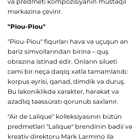
və predmeti kompozisiyanın müstəqil
mərkəzinə çevirir.
"Piou-Piou"
"Piou-Piou" fiqurları hava və uçuşun ən
bariz simvollarından birinə – quş
obrazına istinad edir. Onların silueti
cəmi bir neçə dəqiq xətlə tamamlanıb:
korpus əyrisi, qanad, dimdik və duruş.
Bu lakoniklikdə xarakter, hərəkət və
azadlıq təəssüratı qorunub saxlanır.
"Air de Lalique" kolleksiyasının bütün
predmetləri "Lalique" brendinin bədii və
kreativ direktoru Mark Larmino ilə