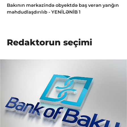
Bakının mərkəzində obyektdə baş verən yanğın
məhdudlaşdırılıb - YENİLƏNİB 1
Redaktorun seçimi