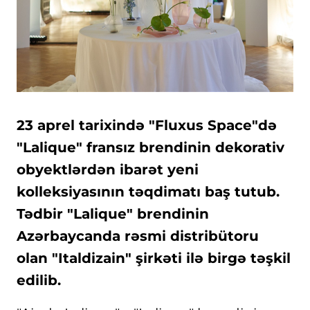
23 aprel tarixində "Fluxus Space"də
"Lalique" fransız brendinin dekorativ
obyektlərdən ibarət yeni
kolleksiyasının təqdimatı baş tutub.
Tədbir "Lalique" brendinin
Azərbaycanda rəsmi distribütoru
olan "Italdizain" şirkəti ilə birgə təşkil
edilib.