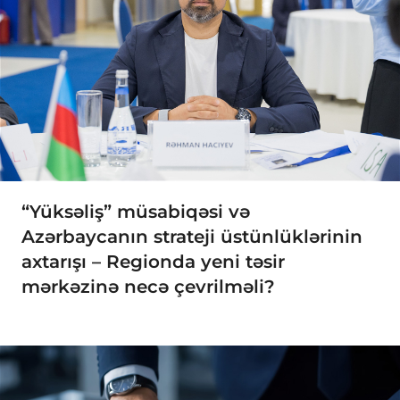
“Yüksəliş” müsabiqəsi və
Azərbaycanın strateji üstünlüklərinin
axtarışı – Regionda yeni təsir
mərkəzinə necə çevrilməli?