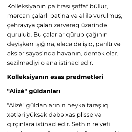
Kolleksiyanın palitrası şəffaf büllur,
mərcan çalarlı patina və əl ilə vurulmuş,
çəhrayıya çalan zərvərəq üzərində
qurulub. Bu çalarlar qürub çağının
dəyişkən işığına, eləcə də işıq, parıltı və
əkslər sayəsində havanın, demək olar,
sezilmədiyi o ana istinad edir.
Kolleksiyanın əsas predmetləri
"Alizé" güldanları
"Alizé" güldanlarının heykəltaraşlıq
xətləri yüksək dəbə xas plisse və
qırçınlara istinad edir. Səthin relyefi