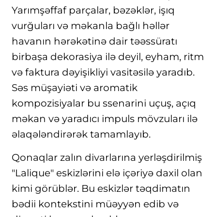
Yarımşəffaf parçalar, bəzəklər, işıq
vurğuları və məkanla bağlı həllər
havanın hərəkətinə dair təəssüratı
birbaşa dekorasiya ilə deyil, eyham, ritm
və faktura dəyişikliyi vasitəsilə yaradıb.
Səs müşayiəti və aromatik
kompozisiyalar bu ssenarini uçuş, açıq
məkan və yaradıcı impuls mövzuları ilə
əlaqələndirərək tamamlayıb.
Qonaqlar zalın divarlarına yerləşdirilmiş
"Lalique" eskizlərini elə içəriyə daxil olan
kimi görüblər. Bu eskizlər təqdimatın
bədii kontekstini müəyyən edib və