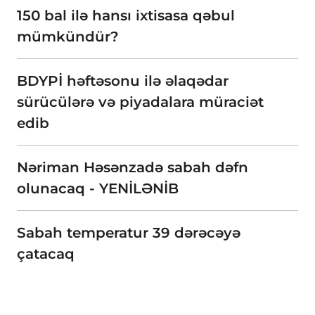
150 bal ilə hansı ixtisasa qəbul
mümkündür?
BDYPİ həftəsonu ilə əlaqədar
sürücülərə və piyadalara müraciət
edib
Nəriman Həsənzadə sabah dəfn
olunacaq - YENİLƏNİB
Sabah temperatur 39 dərəcəyə
çatacaq