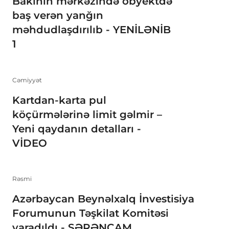
Bakının mərkəzində obyektdə
baş verən yanğın
məhdudlaşdırılıb - YENİLƏNİB
1
Cəmiyyət
Kartdan-karta pul
köçürmələrinə limit gəlmir –
Yeni qaydanın detalları -
VİDEO
Rəsmi
Azərbaycan Beynəlxalq İnvestisiya
Forumunun Təşkilat Komitəsi
yaradıldı - SƏRƏNCAM