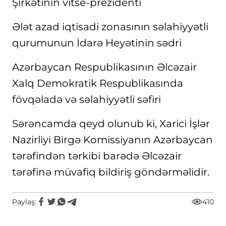
Şirkətinin vitse-prezidenti
Ələt azad iqtisadi zonasının səlahiyyətli
qurumunun İdarə Heyətinin sədri
Azərbaycan Respublikasının Əlcəzair
Xalq Demokratik Respublikasında
fövqəladə və səlahiyyətli səfiri
Sərəncamda qeyd olunub ki, Xarici İşlər
Nazirliyi Birgə Komissiyanın Azərbaycan
tərəfindən tərkibi barədə Əlcəzair
tərəfinə müvafiq bildiriş göndərməlidir.
Paylaş:
410