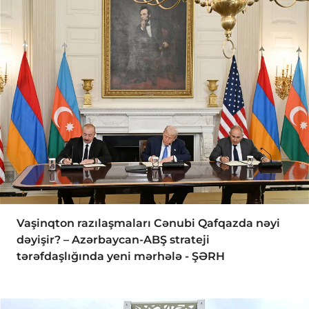
Vaşinqton razılaşmaları Cənubi Qafqazda nəyi
dəyişir? – Azərbaycan-ABŞ strateji
tərəfdaşlığında yeni mərhələ - ŞƏRH