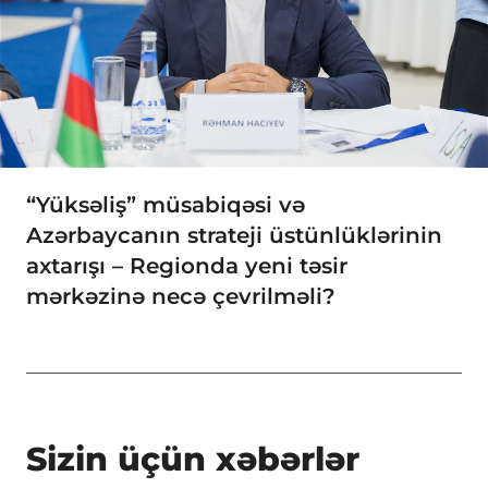
“Yüksəliş” müsabiqəsi və
Azərbaycanın strateji üstünlüklərinin
axtarışı – Regionda yeni təsir
mərkəzinə necə çevrilməli?
Sizin üçün xəbərlər