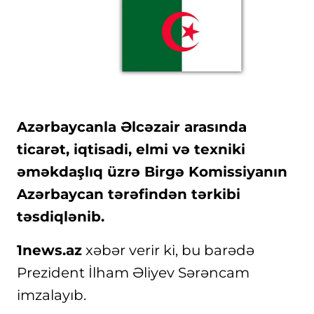
Azərbaycanla Əlcəzair arasında
ticarət, iqtisadi, elmi və texniki
əməkdaşlıq üzrə Birgə Komissiyanın
Azərbaycan tərəfindən tərkibi
təsdiqlənib.
1news.az
xəbər verir ki, bu barədə
Prezident İlham Əliyev Sərəncam
imzalayıb.