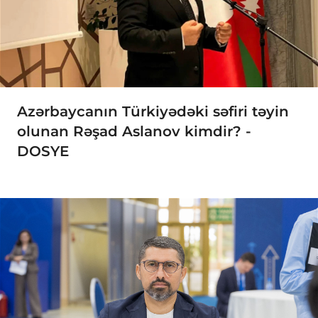
Azərbaycanın Türkiyədəki səfiri təyin
olunan Rəşad Aslanov kimdir? -
DOSYE