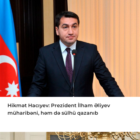
Hikmət Hacıyev: Prezident İlham Əliyev
müharibəni, həm də sülhü qazanıb