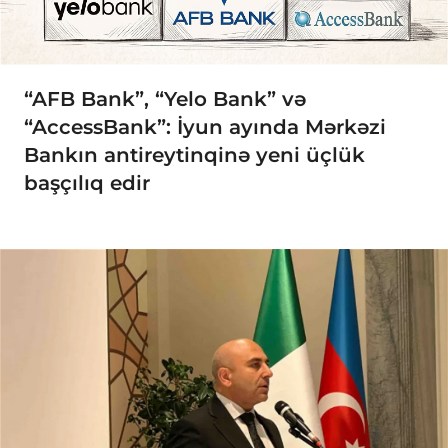
“AFB Bank”, “Yelo Bank” və
“AccessBank”: İyun ayında Mərkəzi
Bankın antireytinqinə yeni üçlük
başçılıq edir