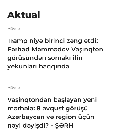
Aktual
Mövqe
Tramp niyə birinci zəng etdi:
Fərhad Məmmədov Vaşinqton
görüşündən sonrakı ilin
yekunları haqqında
Mövqe
Vaşinqtondan başlayan yeni
mərhələ: 8 avqust görüşü
Azərbaycan və region üçün
nəyi dəyişdi? - ŞƏRH