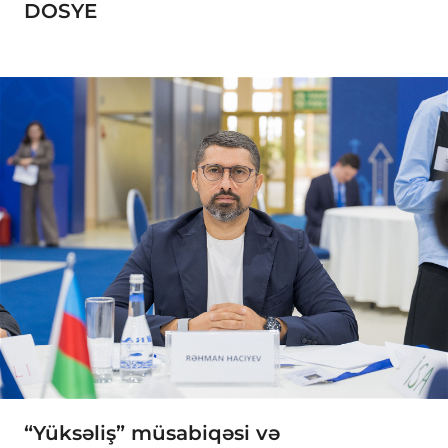
DOSYE
“Yüksəliş” müsabiqəsi və