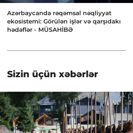
Azərbaycanda rəqəmsal nəqliyyat
ekosistemi: Görülən işlər və qarşıdakı
hədəflər - MÜSAHİBƏ
Sizin üçün xəbərlər