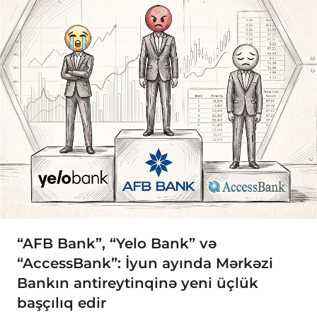
“AFB Bank”, “Yelo Bank” və
“AccessBank”: İyun ayında Mərkəzi
Bankın antireytinqinə yeni üçlük
başçılıq edir