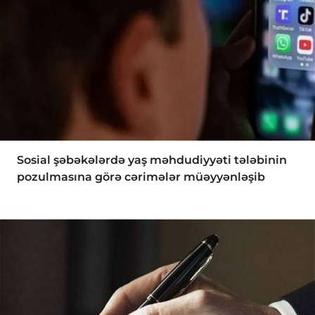
Sosial şəbəkələrdə yaş məhdudiyyəti tələbinin
pozulmasına görə cərimələr müəyyənləşib