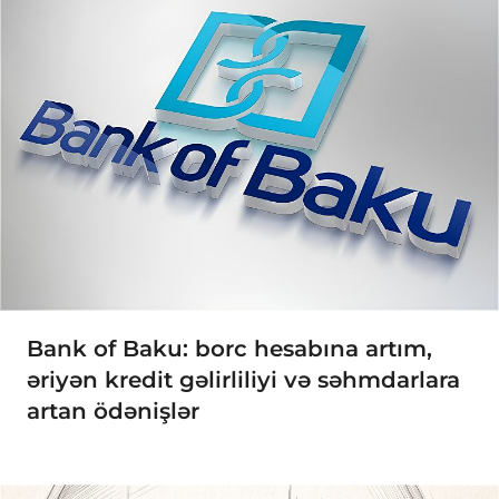
Bank of Baku: borc hesabına artım,
əriyən kredit gəlirliliyi və səhmdarlara
artan ödənişlər