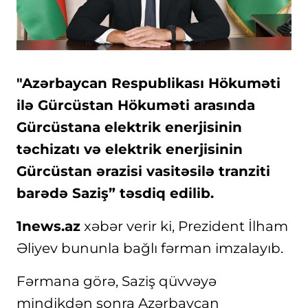
"Azərbaycan Respublikası Hökuməti
ilə Gürcüstan Hökuməti arasında
Gürcüstana elektrik enerjisinin
təchizatı və elektrik enerjisinin
Gürcüstan ərazisi vasitəsilə tranziti
barədə Saziş” təsdiq edilib.
1news.az
xəbər verir ki, Prezident İlham
Əliyev bununla bağlı fərman imzalayıb.
Fərmana görə, Saziş qüvvəyə
mindikdən sonra Azərbaycan