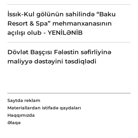
İssık-Kul gölünün sahilində “Baku
Resort & Spa” mehmanxanasının
açılışı olub - YENİLƏNİB
Dövlət Başçısı Fələstin səfirliyinə
maliyyə dəstəyini təsdiqlədi
Saytda reklam
Materiallardan istifadə qaydaları
Haqqımızda
Əlaqə