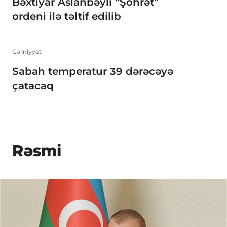
Bəxtiyar Aslanbəyli “Şöhrət”
ordeni ilə təltif edilib
Cəmiyyət
Sabah temperatur 39 dərəcəyə
çatacaq
Rəsmi