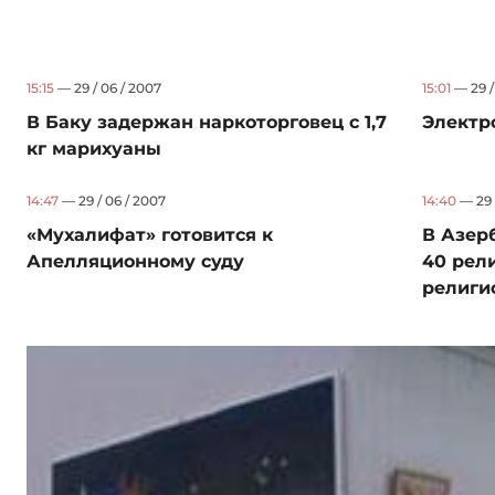
15:15
— 29 / 06 / 2007
15:01
— 29 /
В Баку задержан наркоторговец с 1,7
Электр
кг марихуаны
14:47
— 29 / 06 / 2007
14:40
— 29 
«Мухалифат» готовится к
В Азер
Апелляционному суду
40 рел
религи