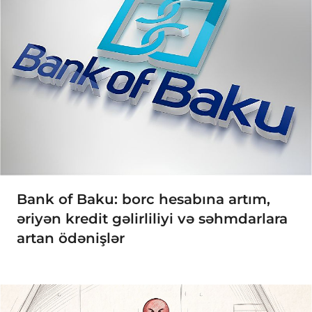
Bank of Baku: borc hesabına artım,
əriyən kredit gəlirliliyi və səhmdarlara
artan ödənişlər