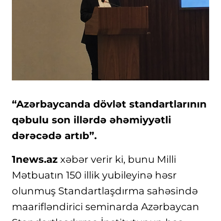
“Azərbaycanda dövlət standartlarının
qəbulu son illərdə əhəmiyyətli
dərəcədə artıb”.
1news.az
xəbər verir ki, bunu Milli
Mətbuatın 150 illik yubileyinə həsr
olunmuş Standartlaşdırma sahəsində
maarifləndirici seminarda Azərbaycan