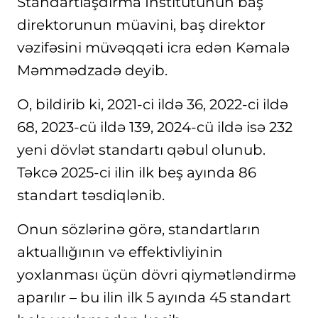
Standartlaşdırma İnstitutunun baş
direktorunun müavini, baş direktor
vəzifəsini müvəqqəti icra edən Kəmalə
Məmmədzadə deyib.
O, bildirib ki, 2021-ci ildə 36, 2022-ci ildə
68, 2023-cü ildə 139, 2024-cü ildə isə 232
yeni dövlət standartı qəbul olunub.
Təkcə 2025-ci ilin ilk beş ayında 86
standart təsdiqlənib.
Onun sözlərinə görə, standartların
aktuallığının və effektivliyinin
yoxlanması üçün dövri qiymətləndirmə
aparılır – bu ilin ilk 5 ayında 45 standart