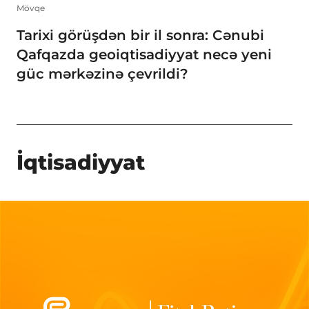
Mövqe
Tarixi görüşdən bir il sonra: Cənubi
Qafqazda geoiqtisadiyyat necə yeni
güc mərkəzinə çevrildi?
İqtisadiyyat