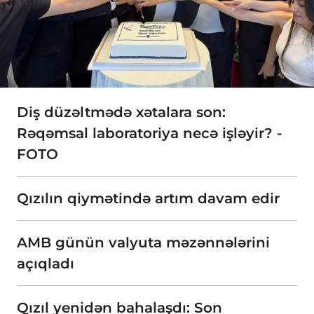
Diş düzəltmədə xətalara son:
Rəqəmsal laboratoriya necə işləyir? -
FOTO
Qızılın qiymətində artım davam edir
AMB günün valyuta məzənnələrini
açıqladı
Qızıl yenidən bahalaşdı: Son