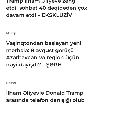
Tramp İlham Əliyevə zəng
etdi: söhbət 40 dəqiqədən çox
davam etdi – EKSKLÜZİV
Mövqe
Vaşinqtondan başlayan yeni
mərhələ: 8 avqust görüşü
Azərbaycan və region üçün
nəyi dəyişdi? - ŞƏRH
Rəsmi
İlham Əliyevlə Donald Tramp
arasında telefon danışığı olub