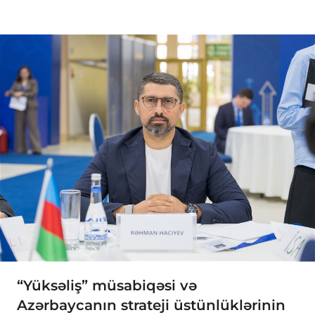
“Yüksəliş” müsabiqəsi və
Azərbaycanın strateji üstünlüklərinin