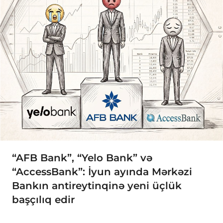
“AFB Bank”, “Yelo Bank” və
“AccessBank”: İyun ayında Mərkəzi
Bankın antireytinqinə yeni üçlük
başçılıq edir