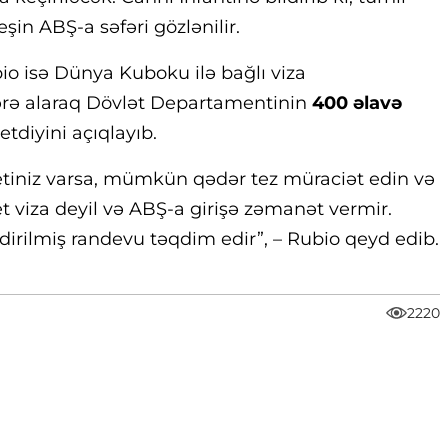
in ABŞ-a səfəri gözlənilir.
io isə Dünya Kuboku ilə bağlı viza
zərə alaraq Dövlət Departamentinin
400 əlavə
etdiyini açıqlayıb.
etiniz varsa, mümkün qədər tez müraciət edin və
t viza deyil və ABŞ-a girişə zəmanət vermir.
ndirilmiş randevu təqdim edir”, – Rubio qeyd edib.
2220