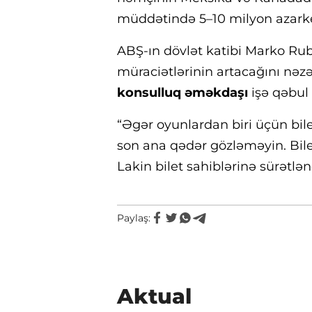
müddətində 5–10 milyon azarkeş
ABŞ-ın dövlət katibi Marko Rub
müraciətlərinin artacağını nə
konsulluq əməkdaşı
işə qəbul 
“Əgər oyunlardan biri üçün bil
son ana qədər gözləməyin. Bile
Lakin bilet sahiblərinə sürətlə
Paylaş:
Aktual