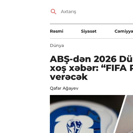
Rəsmi
Siyasət
Cəmiyyə
Dünya
ABŞ-dən 2026 Dü
xoş xəbər: “FIFA 
verəcək
Qafar Ağayev