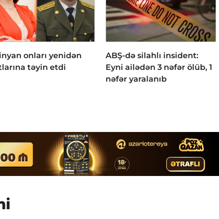
inyan onları yenidən
ABŞ-də silahlı insident:
larına təyin etdi
Eyni ailədən 3 nəfər ölüb, 1
nəfər yaralanıb
mi