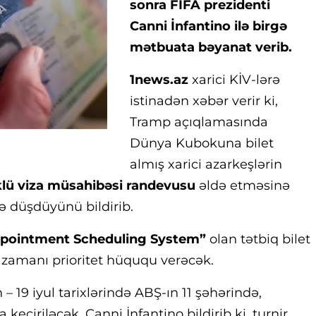
sonra FIFA prezidenti
Canni İnfantino ilə birgə
mətbuata bəyanat verib.
1news.az
xarici KİV-lərə
istinadən xəbər verir ki,
Tramp açıqlamasında
Dünya Kubokuna bilet
almış xarici azarkeşlərin
lü viza müsahibəsi randevusu
əldə etməsinə
ə düşdüyünü bildirib.
Appointment Scheduling System”
olan tətbiq bilet
 zamanı prioritet hüququ verəcək.
– 19 iyul tarixlərində ABŞ-ın 11 şəhərində,
çiriləcək. Canni İnfantino bildirib ki, turnir