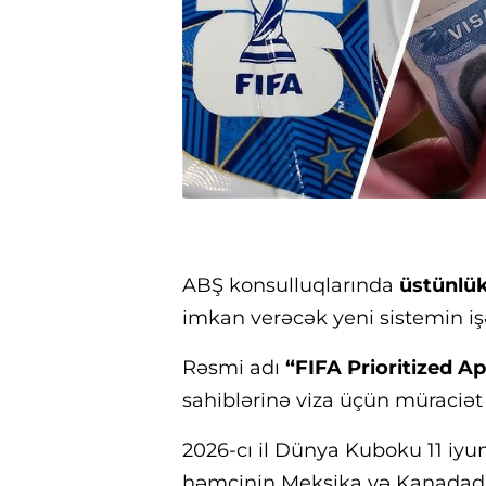
ABŞ konsulluqlarında
üstünlük
imkan verəcək yeni sistemin iş
Rəsmi adı
“FIFA Prioritized 
sahiblərinə viza üçün müraciət
2026-cı il Dünya Kuboku 11 iyun 
həmçinin Meksika və Kanadada ke