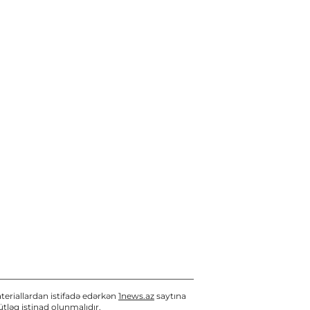
teriallardan istifadə edərkən
1news.az
saytına
tləq istinad olunmalıdır.