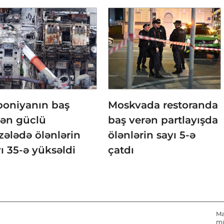
poniyanın baş
Moskvada restoranda
rən güclü
baş verən partlayışda
zələdə ölənlərin
ölənlərin sayı 5-ə
ı 35-ə yüksəldi
çatdı
Ma
mü