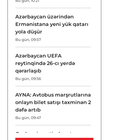
Bu gün, 10:21
Azərbaycan üzərindən
Ermənistana yeni yük qatarı
yola düşür
Bu gün, 09:57
Azərbaycan UEFA
reytinqində 26-cı yerdə
qərarlaşıb
Bu gün, 09:56
AYNA: Avtobus marşrutlarına
onlayn bilet satışı təxminən 2
dəfə artıb
Bu gün, 09:47
Qızılın qiymətində artım