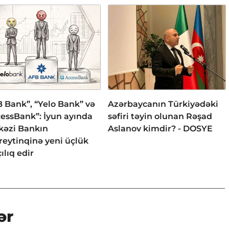
 Bank”, “Yelo Bank” və
Azərbaycanın Türkiyədəki
essBank”: İyun ayında
səfiri təyin olunan Rəşad
kəzi Bankın
Aslanov kimdir? - DOSYE
reytinqinə yeni üçlük
ılıq edir
ər