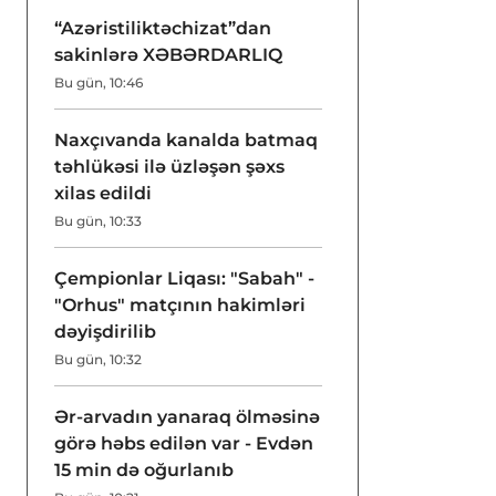
“Azəristiliktəchizat”dan
sakinlərə XƏBƏRDARLIQ
Bu gün, 10:46
Naxçıvanda kanalda batmaq
təhlükəsi ilə üzləşən şəxs
xilas edildi
Bu gün, 10:33
Çempionlar Liqası: "Sabah" -
"Orhus" matçının hakimləri
dəyişdirilib
Bu gün, 10:32
Ər-arvadın yanaraq ölməsinə
görə həbs edilən var - Evdən
15 min də oğurlanıb