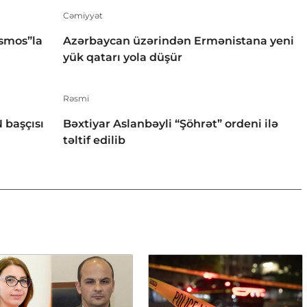
Cəmiyyət
smos”la
Azərbaycan üzərindən Ermənistana yeni
yük qatarı yola düşür
Rəsmi
 başçısı
Bəxtiyar Aslanbəyli “Şöhrət” ordeni ilə
təltif edilib