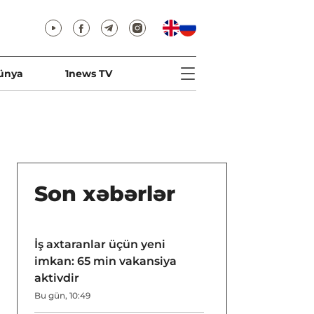
ünya
1news TV
Son xəbərlər
İş axtaranlar üçün yeni
imkan: 65 min vakansiya
aktivdir
Bu gün, 10:49