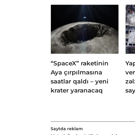
“SpaceX” raketinin
Ya
Aya çırpılmasına
ve
saatlar qaldı – yeni
zəl
krater yaranacaq
say
Saytda reklam