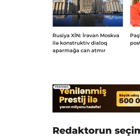
Rusiya XİN: İrəvan Moskva
Paş
ilə konstruktiv dialoq
post
aparmağa can atmır
Redaktorun seçi