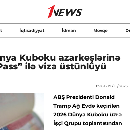
t
İqtisadiyyat
İdman
Mövqe
D
nya Kuboku azarkeşlərinə
Pass” ilə viza üstünlüyü
09:01 - 19 / 11 / 2025
ABŞ Prezidenti Donald
Tramp Ağ Evdə keçirilən
2026 Dünya Kuboku üzrə
İşçi Qrupu toplantısından