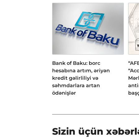
Bank of Baku: borc
“AFB
hesabına artım, əriyən
“Acc
kredit gəlirliliyi və
Mər
səhmdarlara artan
anti
ödənişlər
başç
Sizin üçün xəbərl