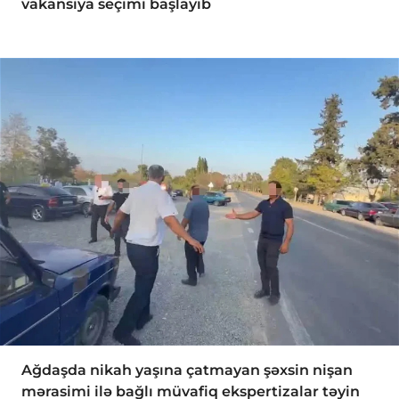
vakansiya seçimi başlayıb
Ağdaşda nikah yaşına çatmayan şəxsin nişan
mərasimi ilə bağlı müvafiq ekspertizalar təyin