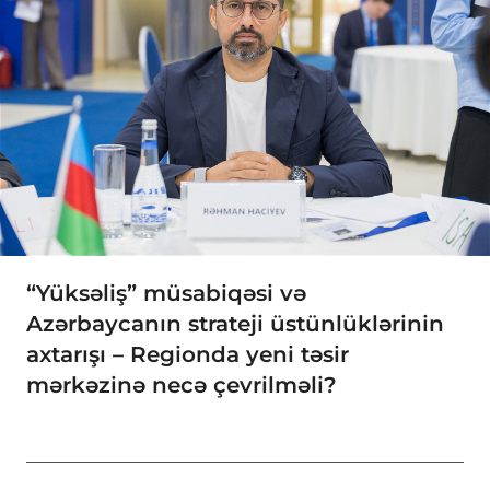
“Yüksəliş” müsabiqəsi və
Azərbaycanın strateji üstünlüklərinin
axtarışı – Regionda yeni təsir
mərkəzinə necə çevrilməli?