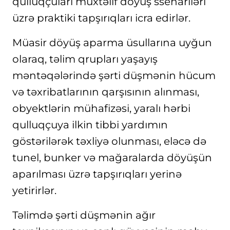
qulluqçuları müxtəlif döyüş ssenariləri
üzrə praktiki tapşırıqları icra edirlər.
Müasir döyüş aparma üsullarına uyğun
olaraq, təlim qrupları yaşayış
məntəqələrində şərti düşmənin hücum
və təxribatlarının qarşısının alınması,
obyektlərin mühafizəsi, yaralı hərbi
qulluqçuya ilkin tibbi yardımın
göstərilərək təxliyə olunması, eləcə də
tunel, bunker və mağaralarda döyüşün
aparılması üzrə tapşırıqları yerinə
yetirirlər.
Təlimdə şərti düşmənin ağır