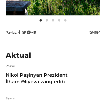
Paylaş:
1184
Aktual
Rəsmi
Nikol Paşinyan Prezident
İlham Əliyevə zəng edib
Siyasət