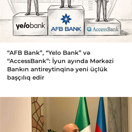
“AFB Bank”, “Yelo Bank” və
“AccessBank”: İyun ayında Mərkəzi
Bankın antireytinqinə yeni üçlük
başçılıq edir