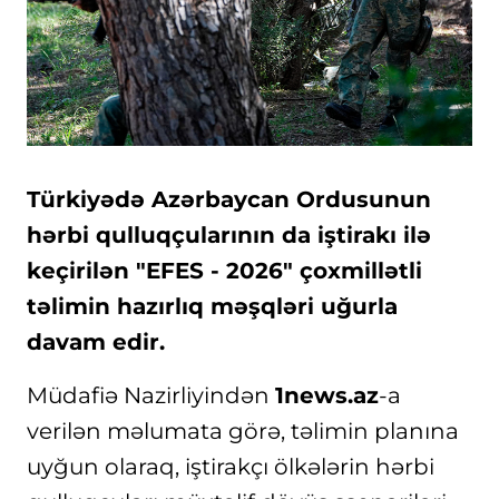
Türkiyədə Azərbaycan Ordusunun
hərbi qulluqçularının da iştirakı ilə
keçirilən "EFES - 2026" çoxmillətli
təlimin hazırlıq məşqləri uğurla
davam edir.
Müdafiə Nazirliyindən
1news.az
-a
verilən məlumata görə, təlimin planına
uyğun olaraq, iştirakçı ölkələrin hərbi