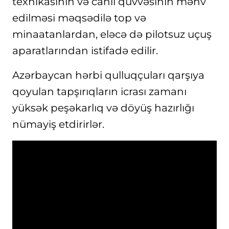
texnikasının və canlı qüvvəsinin məhv
edilməsi məqsədilə top və
minaatanlardan, eləcə də pilotsuz uçuş
aparatlarından istifadə edilir.
Azərbaycan hərbi qulluqçuları qarşıya
qoyulan tapşırıqların icrası zamanı
yüksək peşəkarlıq və döyüş hazırlığı
nümayiş etdirirlər.