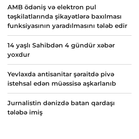
AMB ödəniş və elektron pul
təşkilatlarında şikayətlərə baxılması
funksiyasının yaradılmasını tələb edir
14 yaşlı Sahibdən 4 gündür xəbər
yoxdur
Yevlaxda antisanitar şəraitdə pivə
istehsal edən müəssisə aşkarlanıb
Jurnalistin dənizdə batan qardaşı
tələbə imiş