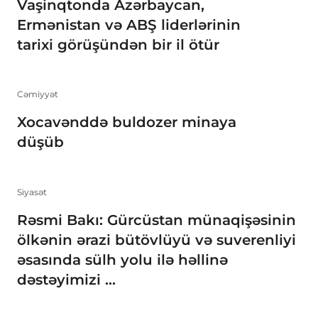
Vaşinqtonda Azərbaycan,
Ermənistan və ABŞ liderlərinin
tarixi görüşündən bir il ötür
Cəmiyyət
Xocavənddə buldozer minaya
düşüb
Siyasət
Rəsmi Bakı: Gürcüstan münaqişəsinin
ölkənin ərazi bütövlüyü və suverenliyi
əsasında sülh yolu ilə həllinə
dəstəyimizi ...