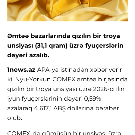
Əmtəə bazarlarında qızılın bir troya
unsiyası (31,1 qram) üzrə fyuçerslərin
dəyəri azalıb.
1news.az
APA-ya istinadən xəbər verir
ki, Nyu-Yorkun COMEX əmtəə birjasında
qızılın bir troya unsiyası üzrə 2026-cı ilin
iyun fyuçerslərinin dəyəri 0,59%
azalaraq 4 617,1 ABŞ dollarına bərabər
olub.
COMEX-də gümüşün bir unsiyası üzrə