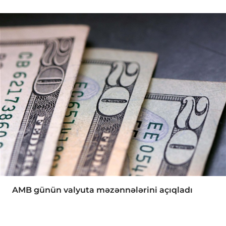
AMB günün valyuta məzənnələrini açıqladı