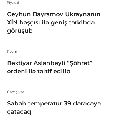
Siyasət
Ceyhun Bayramov Ukraynanın
XİN başçısı ilə geniş tərkibdə
görüşüb
Rəsmi
Bəxtiyar Aslanbəyli “Şöhrət”
ordeni ilə təltif edilib
Cəmiyyət
Sabah temperatur 39 dərəcəyə
çatacaq