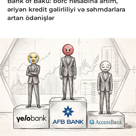
Bank of Baku: borc hesabına artım,
əriyən kredit gəlirliliyi və səhmdarlara
artan ödənişlər