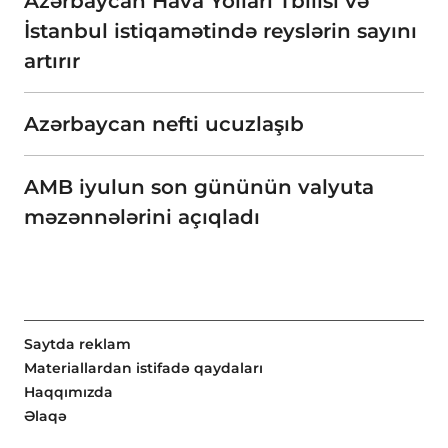
Azərbaycan Hava Yolları Tbilisi və
İstanbul istiqamətində reyslərin sayını
artırır
Azərbaycan nefti ucuzlaşıb
AMB iyulun son gününün valyuta
məzənnələrini açıqladı
Saytda reklam
Materiallardan istifadə qaydaları
Haqqımızda
Əlaqə