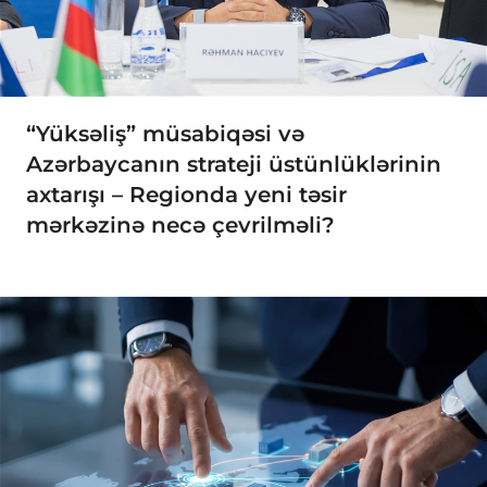
“Yüksəliş” müsabiqəsi və
Azərbaycanın strateji üstünlüklərinin
axtarışı – Regionda yeni təsir
mərkəzinə necə çevrilməli?