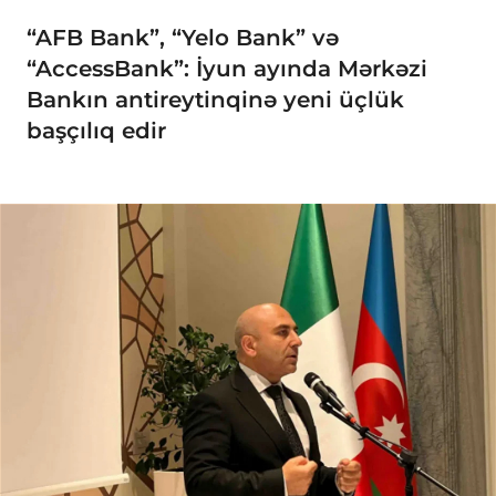
“AFB Bank”, “Yelo Bank” və
“AccessBank”: İyun ayında Mərkəzi
Bankın antireytinqinə yeni üçlük
başçılıq edir