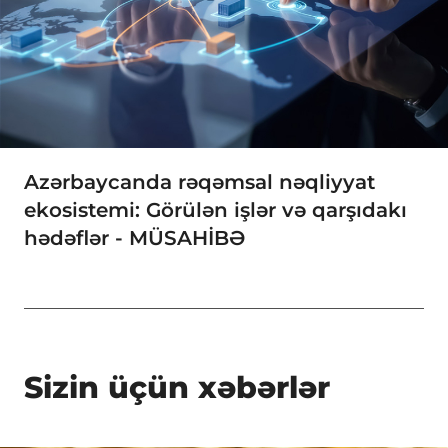
Azərbaycanda rəqəmsal nəqliyyat
ekosistemi: Görülən işlər və qarşıdakı
hədəflər - MÜSAHİBƏ
Sizin üçün xəbərlər