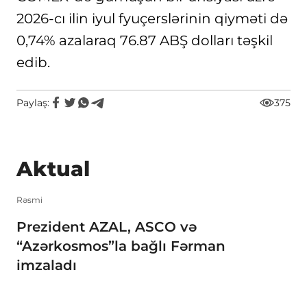
2026-cı ilin iyul fyuçerslərinin qiyməti də
0,74% azalaraq 76.87 ABŞ dolları təşkil
edib.
Paylaş:
375
Aktual
Rəsmi
Prezident AZAL, ASCO və
“Azərkosmos”la bağlı Fərman
imzaladı