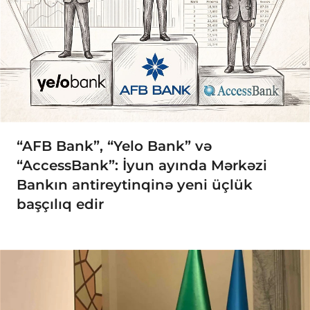
“AFB Bank”, “Yelo Bank” və
“AccessBank”: İyun ayında Mərkəzi
Bankın antireytinqinə yeni üçlük
başçılıq edir