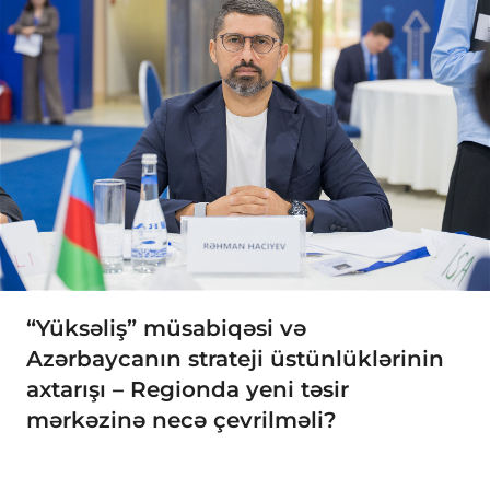
“Yüksəliş” müsabiqəsi və
Azərbaycanın strateji üstünlüklərinin
axtarışı – Regionda yeni təsir
mərkəzinə necə çevrilməli?