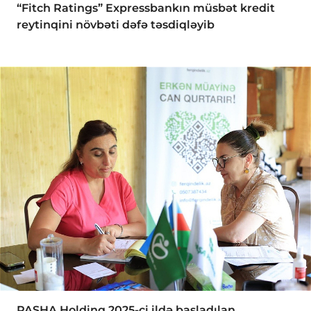
“Fitch Ratings” Expressbankın müsbət kredit
reytinqini növbəti dəfə təsdiqləyib
PASHA Holdinq 2025-ci ildə başladılan