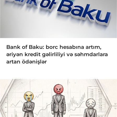
Bank of Baku: borc hesabına artım,
əriyən kredit gəlirliliyi və səhmdarlara
artan ödənişlər