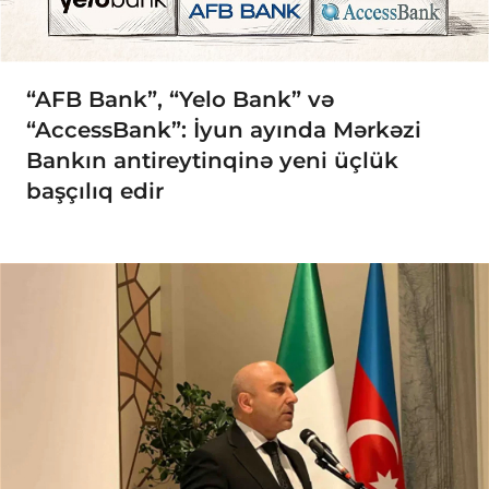
“AFB Bank”, “Yelo Bank” və
“AccessBank”: İyun ayında Mərkəzi
Bankın antireytinqinə yeni üçlük
başçılıq edir