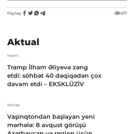
Paylaş:
471
Aktual
Rəsmi
Tramp İlham Əliyevə zəng
etdi: söhbət 40 dəqiqədən çox
davam etdi – EKSKLÜZİV
Mövqe
Vaşinqtondan başlayan yeni
mərhələ: 8 avqust görüşü
Azərbaycan və region üçün