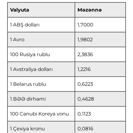
Valyuta
Məzənnə
1 ABŞ dolları
1,7000
1 Avro
1,9802
100 Rusiya rublu
2,3836
1 Avstraliya dolları
1,2216
1 Belarus rublu
0,6223
1 BƏƏ dirhəmi
0,4628
100 Cənubi Koreya vonu
0,1123
1 Çexiya kronu
0,0816