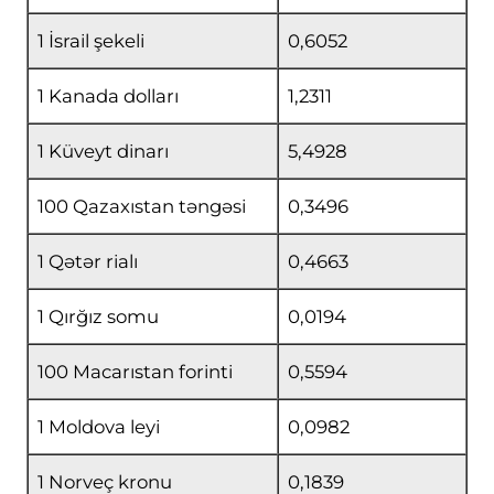
1 İsrail şekeli
0,6052
1 Kanada dolları
1,2311
1 Küveyt dinarı
5,4928
100 Qazaxıstan təngəsi
0,3496
1 Qətər rialı
0,4663
1 Qırğız somu
0,0194
100 Macarıstan forinti
0,5594
1 Moldova leyi
0,0982
1 Norveç kronu
0,1839