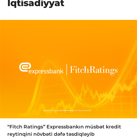
İqtisadiyyat
“Fitch Ratings” Expressbankın müsbət kredit
reytinqini növbəti dəfə təsdiqləyib