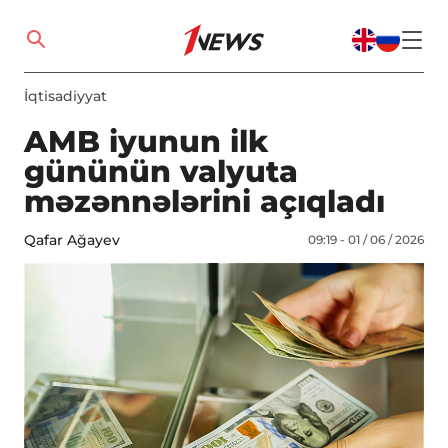
İqtisadiyyat
AMB iyunun ilk
gününün valyuta
məzənnələrini açıqladı
Qafar Ağayev
09:19 - 01 / 06 / 2026