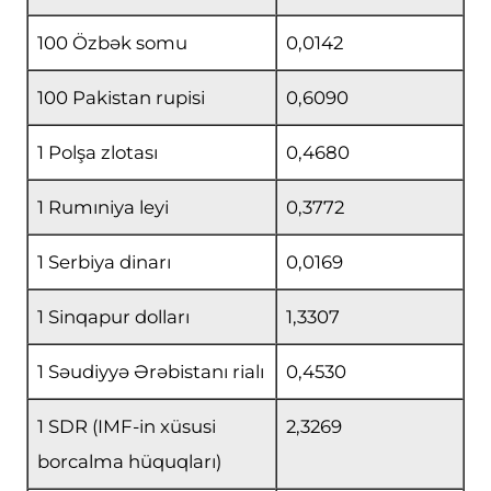
100 Özbək somu
0,0142
100 Pakistan rupisi
0,6090
1 Polşa zlotası
0,4680
1 Rumıniya leyi
0,3772
1 Serbiya dinarı
0,0169
1 Sinqapur dolları
1,3307
1 Səudiyyə Ərəbistanı rialı
0,4530
1 SDR (IMF-in xüsusi
2,3269
borcalma hüquqları)