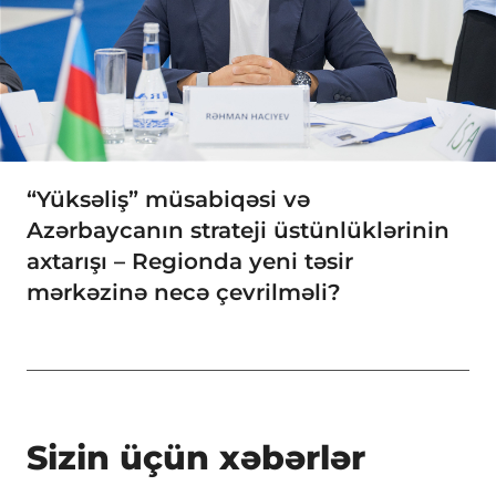
“Yüksəliş” müsabiqəsi və
Azərbaycanın strateji üstünlüklərinin
axtarışı – Regionda yeni təsir
mərkəzinə necə çevrilməli?
Sizin üçün xəbərlər