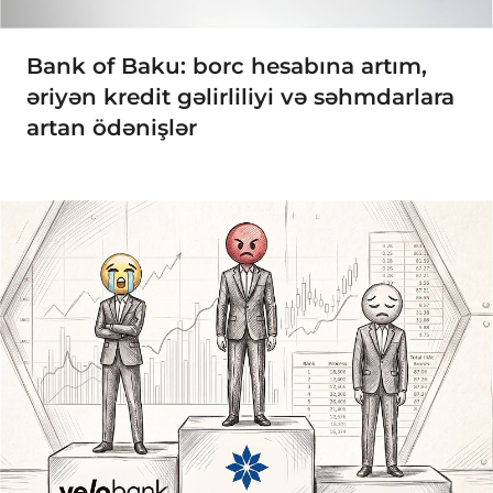
Bank of Baku: borc hesabına artım,
əriyən kredit gəlirliliyi və səhmdarlara
artan ödənişlər