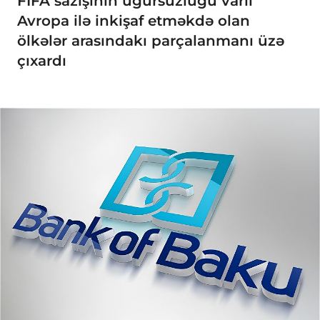
FIFA sazişinin uğursuzluğu varlı
Avropa ilə inkişaf etməkdə olan
ölkələr arasındakı parçalanmanı üzə
çıxardı