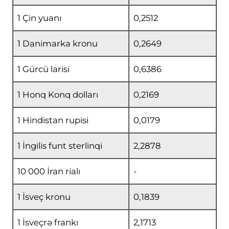
1 Çin yuanı
0,2512
1 Danimarka kronu
0,2649
1 Gürcü larisi
0,6386
1 Honq Konq dolları
0,2169
1 Hindistan rupisi
0,0179
1 İngilis funt sterlinqi
2,2878
10 000 İran rialı
-
1 İsveç kronu
0,1839
1 İsveçrə frankı
2,1713