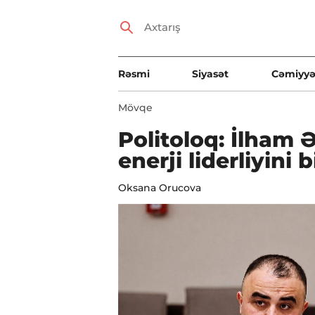
Rəsmi
Siyasət
Cəmiyyə
Mövqe
Politoloq: İlham 
enerji liderliyini 
Oksana Orucova