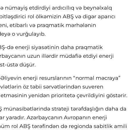
ə nümayiş etdirdiyi ardıcıllıq və beynəlxalq
itləşdirici rol ölkəmizin ABŞ və digər aparıcı
eni, etibarlı və praqmatik mərhələnin
deyə o vurğulayıb.
ABŞ-də enerji siyasətinin daha praqmatik
baycanın uzun illərdir müdafiə etdiyi enerji
üst-üstə düşür.
Əliyevin enerji resurslarının “normal məcraya”
vlətlərin öz təbii sərvətlərindən suveren
etməsinin yenidən prioritetə çevrildiyini göstərir.
münasibətlərində strateji tərəfdaşlığın daha da
r yaradır. Azərbaycanın Avropanın enerji
üm rol ABŞ tərəfindən də regionda sabitlik amili