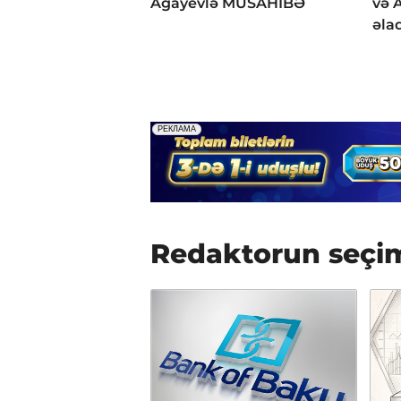
Ağayevlə MÜSAHİBƏ
və 
əla
Redaktorun seçi