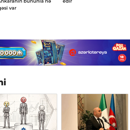
Ankaranın bununla nə
edir
qəsi var
mi