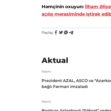
Həmçinin oxuyun:
İlham Əliy
açılış mərasimində iştirak ed
Paylaş:
Aktual
Rəsmi
Prezident AZAL, ASCO və “Azərko
bağlı Fərman imzaladı
Rəsmi
Bəxtiyar Aslanbəyli “Şöhrət” orden