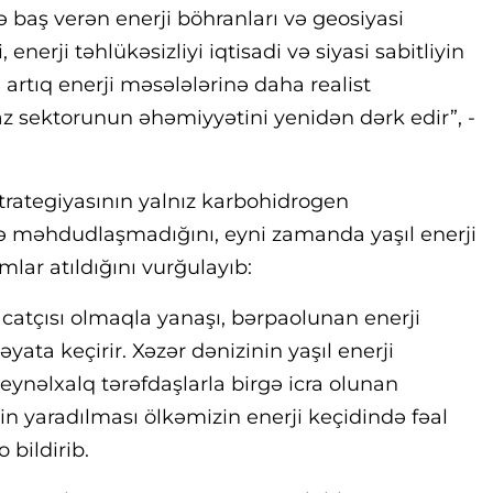
də baş verən enerji böhranları və geosiyasi
 enerji təhlükəsizliyi iqtisadi və siyasi sabitliyin
 artıq enerji məsələlərinə daha realist
z sektorunun əhəmiyyətini yenidən dərk edir”, -
strategiyasının yalnız karbohidrogen
ilə məhdudlaşmadığını, eyni zamanda yaşıl enerji
ar atıldığını vurğulayıb:
acatçısı olmaqla yanaşı, bərpaolunan enerji
ata keçirir. Xəzər dənizinin yaşıl enerji
beynəlxalq tərəfdaşlarla birgə icra olunan
inin yaradılması ölkəmizin enerji keçidində fəal
o bildirib.