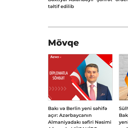
təltif edilib
Mövqe
Bakı və Berlin yeni səhifə
Sül
açır: Azərbaycanın
Bak
Almaniyadakı səfiri Nəsimi
yen