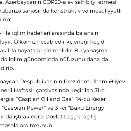
rə, Azərbaycanın COP29-a ev sahibliyi etməsi
ə mübarizə sahəsində konstruktiv və məsuliyyətli
irib:
i ilə iqlim hədəfləri arasında balansın
ayır. Ölkəmiz hesab edir ki, enerji keçidi
şəkildə həyata keçirilməlidir. Bu yanaşma
 də iqlim gündəmində nüfuzunu daha da
dirib.
baycan Respublikasının Prezidenti İlham Əliyev
rji Həftəsi” çərçivəsində keçirilən 31-ci
ərgisi “Caspian Oil and Gas”, 14-cü Xəzər
i “Caspian Power” və 31-ci “Baku Energy
də iştirak edib. Dövlət başçısı açılış
 məsələlərə toxunub.