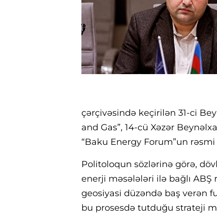
çərçivəsində keçirilən 31-ci Be
and Gas”, 14-cü Xəzər Beynəlxal
“Baku Energy Forum”un rəsmi a
Politoloqun sözlərinə görə,
dövl
enerji məsələləri ilə bağlı ABŞ
geosiyasi düzəndə baş verən 
bu prosesdə tutduğu strateji m