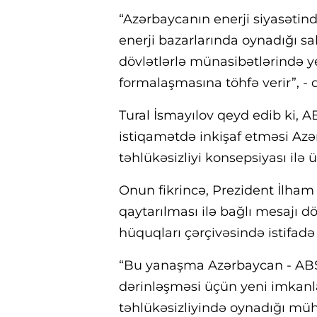
“Azərbaycanın enerji siyasətind
enerji bazarlarında oynadığı sab
dövlətlərlə münasibətlərində y
formalaşmasına töhfə verir”, - 
Tural İsmayılov qeyd edib ki, 
istiqamətdə inkişaf etməsi Azər
təhlükəsizliyi konsepsiyası ilə 
Onun fikrincə, Prezident İlham 
qaytarılması ilə bağlı mesajı dö
hüquqları çərçivəsində istifadə 
“Bu yanaşma Azərbaycan - ABŞ 
dərinləşməsi üçün yeni imkanla
təhlükəsizliyində oynadığı müh