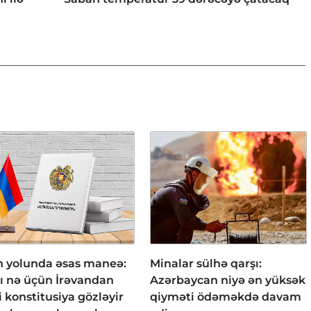
h yolunda əsas maneə:
Minalar sülhə qarşı:
ı nə üçün İrəvandan
Azərbaycan niyə ən yüksək
i konstitusiya gözləyir
qiyməti ödəməkdə davam