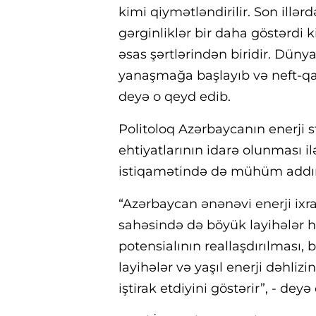
kimi qiymətləndirilir. Son illər
gərginliklər bir daha göstərdi ki,
əsas şərtlərindən biridir. Dünya
yanaşmağa başlayıb və neft-qa
deyə o qeyd edib.
Politoloq Azərbaycanın enerji 
ehtiyatlarının idarə olunması 
istiqamətində də mühüm addıml
“Azərbaycan ənənəvi enerji ixr
sahəsində də böyük layihələr həy
potensialının reallaşdırılması, 
layihələr və yaşıl enerji dəhliz
iştirak etdiyini göstərir”, - deyə 