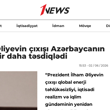
t
İqtisadiyyat
İdman
Mövqe
D
Əliyevin çıxışı Azərbaycanın
bir daha təsdiqlədi
15:53 - 02 / 06 / 2026
“Prezident İlham Əliyevin
çıxışı qlobal enerji
təhlükəsizliyi, iqtisadi
realizm və iqlim
gündəminin yenidən