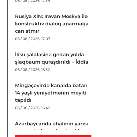
06 / 08 / 2026, 17:34
Rusiya XİN: İrəvan Moskva ilə
konstruktiv dialoq aparmağa
can atmır
06 / 08 / 2026, 17:07
İlisu şəlaləsinə gedən yolda
şlaqbaum quraşdırıldı – İddia
06 / 08 / 2026, 16:52
Mingəçevirdə kanalda batan
14 yaşlı yeniyetmənin meyiti
tapıldı
06 / 08 / 2026, 16:42
Azərbaycanda əhalinin yarısı
artıq çəkidən əziyyət çəkir