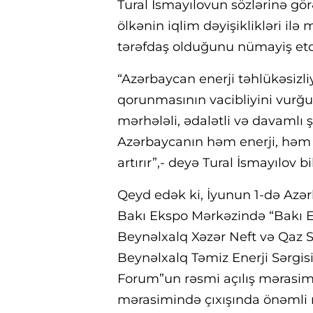
Tural İsmayılovun sözlərinə gö
ölkənin iqlim dəyişiklikləri il
tərəfdaş olduğunu nümayiş etd
“Azərbaycan enerji təhlükəsizliy
qorunmasının vacibliyini vurğul
mərhələli, ədalətli və davamlı 
Azərbaycanın həm enerji, həm
artırır”,- deyə Tural İsmayılov bil
Qeyd edək ki, İyunun 1-də Azər
Bakı Ekspo Mərkəzində “Bakı Ene
Beynəlxalq Xəzər Neft və Qaz S
Beynəlxalq Təmiz Enerji Sərgis
Forum”un rəsmi açılış mərasimin
mərasimində çıxışında önəmli