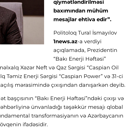
qiymətləndirilməsi
baxımından mühüm
mesajlar ehtiva edir”.
Politoloq Tural İsmayılov
1news.az
-a verdiyi
açıqlamada, Prezidentin
“Bakı Enerji Həftəsi”
ynəlxalq Xəzər Neft və Qaz Sərgisi “Caspian Oil
q Təmiz Enerji Sərgisi “Caspian Power” və 31-ci
çılış mərasimində çıxışından danışarkən deyib.
ət başçısının
“Bakı Enerji Həftəsi”ndəki çıxışı və
 rəhbərliyinə ünvanladığı təşəkkür mesajı qlobal
fundamental transformasiyanın və Azərbaycanın
övqenin ifadəsidir.