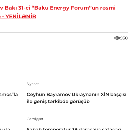
ev Bakı 31-ci “Baku Energy Forum”un rəsmi
ib - YENİLƏNİB
950
Siyasət
smos”la
Ceyhun Bayramov Ukraynanın XİN başçısı
ilə geniş tərkibdə görüşüb
Cəmiyyət
i ilə
Sabah temperatur 39 dərəcəyə çatacaq