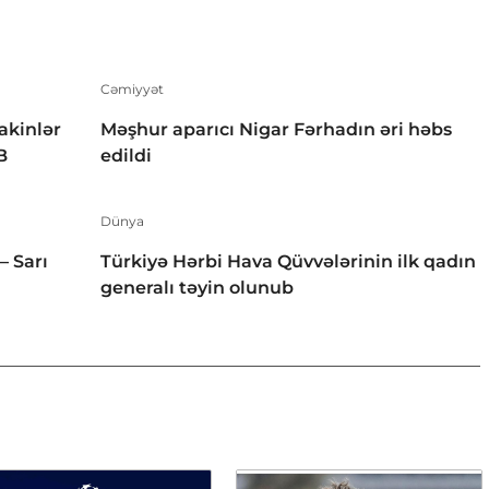
Cəmiyyət
akinlər
Məşhur aparıcı Nigar Fərhadın əri həbs
B
edildi
Dünya
– Sarı
Türkiyə Hərbi Hava Qüvvələrinin ilk qadın
generalı təyin olunub