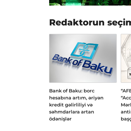
Redaktorun seçi
Bank of Baku: borc
“AFB
hesabına artım, əriyən
“Acc
kredit gəlirliliyi və
Mər
səhmdarlara artan
anti
ödənişlər
başç