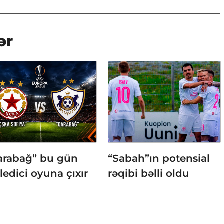
ər
arabağ” bu gün
“Sabah”ın potensial
ledici oyuna çıxır
rəqibi bəlli oldu