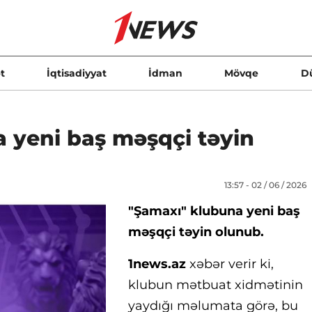
t
İqtisadiyyat
İdman
Mövqe
D
 yeni baş məşqçi təyin
13:57 - 02 / 06 / 2026
"Şamaxı" klubuna yeni baş
məşqçi təyin olunub.
1news.az
xəbər verir ki,
klubun mətbuat xidmətinin
yaydığı məlumata görə, bu