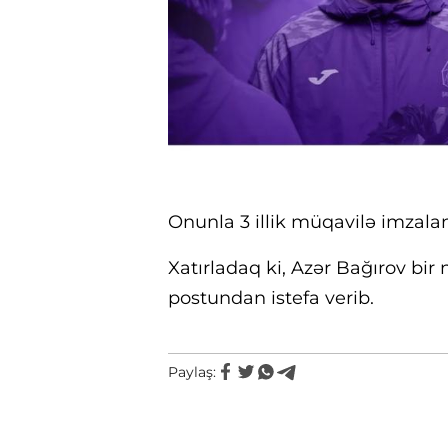
Onunla 3 illik müqavilə imzalan
Xatırladaq ki, Azər Bağırov bi
postundan istefa verib.
Paylaş: