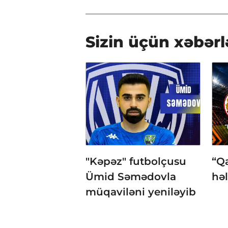
Sizin üçün xəbərl
"Kəpəz" futbolçusu
“Q
Ümid Səmədovla
həl
müqaviləni yeniləyib