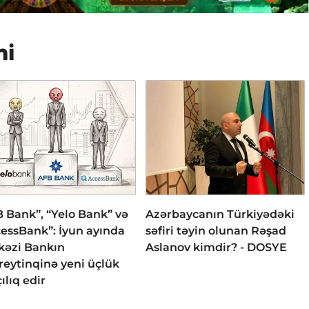
mi
 Bank”, “Yelo Bank” və
Azərbaycanın Türkiyədəki
essBank”: İyun ayında
səfiri təyin olunan Rəşad
kəzi Bankın
Aslanov kimdir? - DOSYE
reytinqinə yeni üçlük
ılıq edir