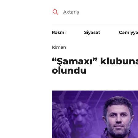
Rəsmi
Siyasət
Cəmiyyə
İdman
“Şamaxı” klubuna
olundu