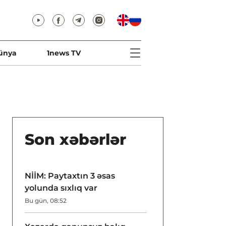
ünya
1news TV
Son xəbərlər
NİİM: Paytaxtın 3 əsas
yolunda sıxlıq var
Bu gün, 08:52