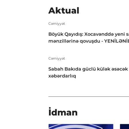
Aktual
Cəmiyyət
Böyük Qayıdış: Xocavənddə yeni s
mənzillərinə qovuşdu - YENİLƏNİ
Cəmiyyət
Sabah Bakıda güclü külək əsəcək 
xəbərdarlıq
İdman