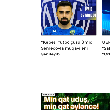
"Kəpəz" futbolçusu Ümid
UEF
Səmədovla müqaviləni
"Sa
yeniləyib
"Or