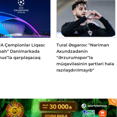
A Çempionlar Liqası:
Tural Əsgərov: "Nəriman
bah" Danimarkada
Axundzadənin
hus"la qarşılaşacaq
"Ərzurumspor"la
müqaviləsinin şərtləri hələ
razılaşdırılmayıb"