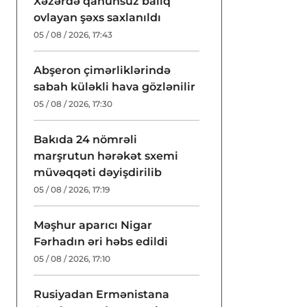
Xəzərdə qanunsuz balıq
ovlayan şəxs saxlanıldı
05 / 08 / 2026, 17:43
Abşeron çimərliklərində
sabah küləkli hava gözlənilir
05 / 08 / 2026, 17:30
Bakıda 24 nömrəli
marşrutun hərəkət sxemi
müvəqqəti dəyişdirilib
05 / 08 / 2026, 17:19
Məşhur aparıcı Nigar
Fərhadın əri həbs edildi
05 / 08 / 2026, 17:10
Rusiyadan Ermənistana