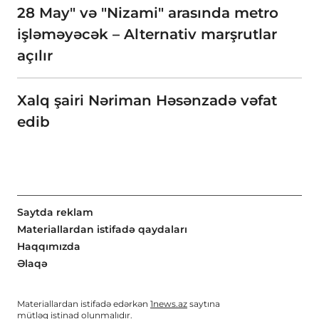
28 May" və "Nizami" arasında metro
işləməyəcək – Alternativ marşrutlar
açılır
Xalq şairi Nəriman Həsənzadə vəfat
edib
Saytda reklam
Materiallardan istifadə qaydaları
Haqqımızda
Əlaqə
Materiallardan istifadə edərkən
1news.az
saytına
mütləq istinad olunmalıdır.