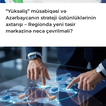
“Yüksəliş” müsabiqəsi və
Azərbaycanın strateji üstünlüklərinin
axtarışı – Regionda yeni təsir
mərkəzinə necə çevrilməli?