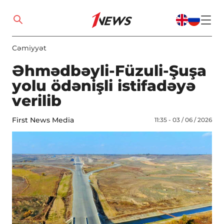
Cəmiyyət
Əhmədbəyli-Füzuli-Şuşa
yolu ödənişli istifadəyə
verilib
First News Media
11:35 - 03 / 06 / 2026