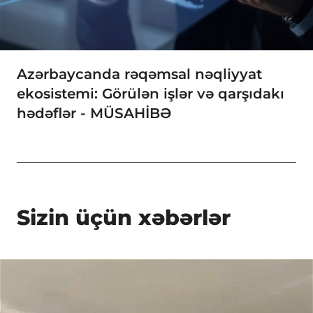
Azərbaycanda rəqəmsal nəqliyyat
ekosistemi: Görülən işlər və qarşıdakı
hədəflər - MÜSAHİBƏ
Sizin üçün xəbərlər