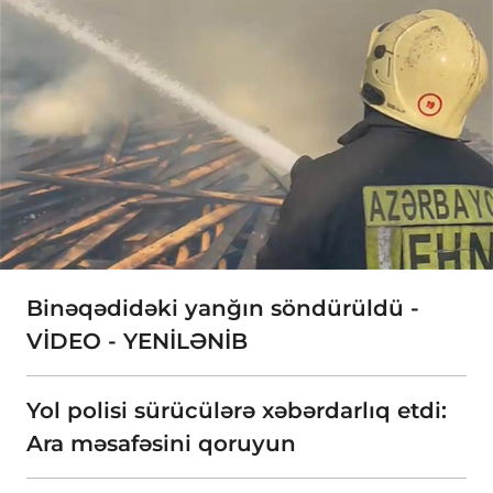
Binəqədidəki yanğın söndürüldü -
VİDEO - YENİLƏNİB
Yol polisi sürücülərə xəbərdarlıq etdi:
Ara məsafəsini qoruyun