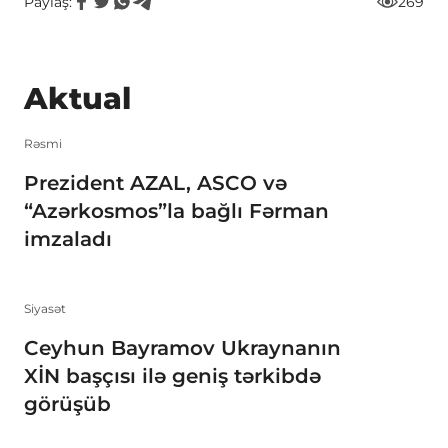
Paylaş:
269
Aktual
Rəsmi
Prezident AZAL, ASCO və
“Azərkosmos”la bağlı Fərman
imzaladı
Siyasət
Ceyhun Bayramov Ukraynanın
XİN başçısı ilə geniş tərkibdə
görüşüb