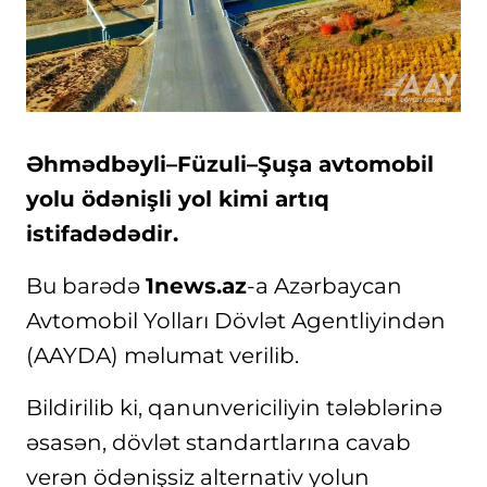
Əhmədbəyli–Füzuli–Şuşa avtomobil
yolu ödənişli yol kimi artıq
istifadədədir.
Bu barədə
1news.az
-a Azərbaycan
Avtomobil Yolları Dövlət Agentliyindən
(AAYDA) məlumat verilib.
Bildirilib ki, qanunvericiliyin tələblərinə
əsasən, dövlət standartlarına cavab
verən ödənişsiz alternativ yolun