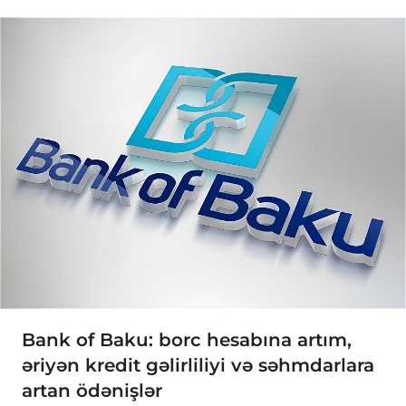
Bank of Baku: borc hesabına artım,
əriyən kredit gəlirliliyi və səhmdarlara
artan ödənişlər