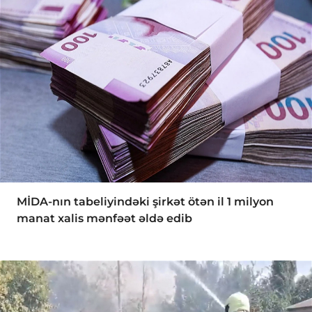
MİDA-nın tabeliyindəki şirkət ötən il 1 milyon
manat xalis mənfəət əldə edib