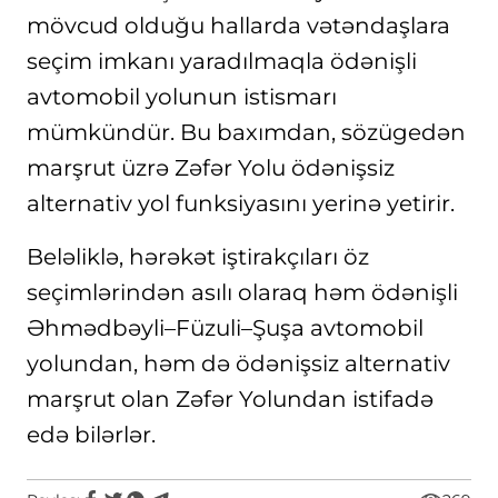
mövcud olduğu hallarda vətəndaşlara
seçim imkanı yaradılmaqla ödənişli
avtomobil yolunun istismarı
mümkündür. Bu baxımdan, sözügedən
marşrut üzrə Zəfər Yolu ödənişsiz
alternativ yol funksiyasını yerinə yetirir.
Beləliklə, hərəkət iştirakçıları öz
seçimlərindən asılı olaraq həm ödənişli
Əhmədbəyli–Füzuli–Şuşa avtomobil
yolundan, həm də ödənişsiz alternativ
marşrut olan Zəfər Yolundan istifadə
edə bilərlər.