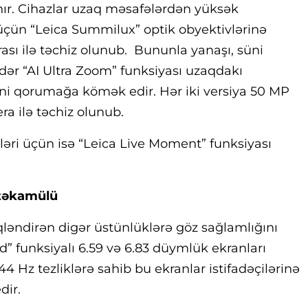
nır. Cihazlar uzaq məsafələrdən yüksək
 üçün “Leica Summilux” optik obyektivlərinə
ası ilə təchiz olunub. Bununla yanaşı, süni
ədər “AI Ultra Zoom” funksiyası uzaqdakı
ni qorumağa kömək edir. Hər iki versiya 50 MP
a ilə təchiz olunub.
şləri üçün isə “Leica Live Moment” funksiyası
 təkamülü
rqləndirən digər üstünlüklərə göz sağlamlığını
” funksiyalı 6.59 və 6.83 düymlük ekranları
4 Hz tezliklərə sahib bu ekranlar istifadəçilərinə
dir.