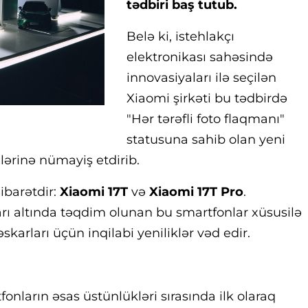
tədbiri baş tutub
.
Belə ki, istehlakçı
elektronikası sahəsində
innovasiyaları ilə seçilən
Xiaomi şirkəti bu tədbirdə
"Hər tərəfli foto flaqmanı"
statusuna sahib olan yeni
ərinə nümayiş etdirib.
ibarətdir:
Xiaomi 17T
və
Xiaomi 17T Pro
.
rı altında təqdim olunan bu smartfonlar xüsusilə
skarları üçün inqilabi yeniliklər vəd edir.
onların əsas üstünlükləri sırasında ilk olaraq