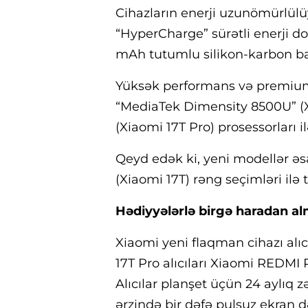
Cihazların enerji uzunömürlülüy
“HyperCharge” sürətli enerji 
mAh tutumlu silikon-karbon bata
Yüksək performans və premium 
“MediaTek Dimensity 8500U” (
(Xiaomi 17T Pro) prosessorları ilə
Qeyd edək ki, yeni modellər əs
(Xiaomi 17T) rəng seçimləri ilə
Hədiyyələrlə birgə haradan al
Xiaomi yeni flaqman cihazı alıcı
17T Pro alıcıları Xiaomi REDMI 
Alıcılar planşet üçün 24 aylıq 
ərzində bir dəfə pulsuz ekran 