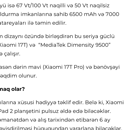
ü isə 67 Vt/100 Vt naqilli və 50 Vt naqilsiz
doldurma imkanlarına sahib 6500 mAh və 7000
reyaları ilə təmin edilir.
dizaynı özündə birləşdirən bu seriya güclü
Xiaomi 17T) və “MediaTek Dimensity 9500”
 çalışır.
asən dərin mavi (Xiaomi 17T Pro) və bənövşəyi
 təqdim olunur.
maq olar?
larına xüsusi hədiyyə təklif edir. Belə ki, Xiaomi
Pad 2 planşetini pulsuz əldə edə biləcəklər.
zəmanətdən və alış tarixindən etibarən 6 ay
dəyişdirilməsi hüququndan yararlana biləcəklər.