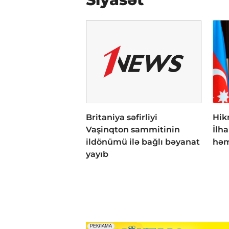
Britaniya səfirliyi
Hik
Vaşinqton sammitinin
İlh
ildönümü ilə bağlı bəyanat
həm
yayıb