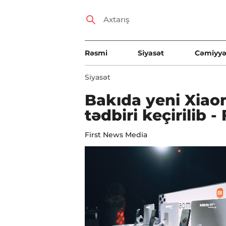
Rəsmi
Siyasət
Cəmiyyə
Siyasət
Bakıda yeni Xiaom
tədbiri keçirilib 
First News Media