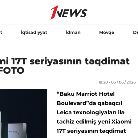
t
İqtisadiyyat
İdman
Mövqe
D
i 17T seriyasının təqdimat
- FOTO
18:20 - 05 / 06 / 2026
“Baku Marriot Hotel
Boulevard”da qabaqcıl
Leica texnologiyaları ilə
təchiz edilmiş yeni Xiaomi
17T seriyasının təqdimat