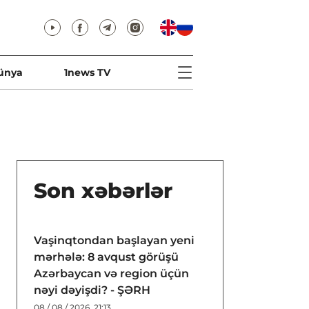
ünya
1news TV
Son xəbərlər
Vaşinqtondan başlayan yeni
mərhələ: 8 avqust görüşü
Azərbaycan və region üçün
nəyi dəyişdi? - ŞƏRH
08 / 08 / 2026, 21:13