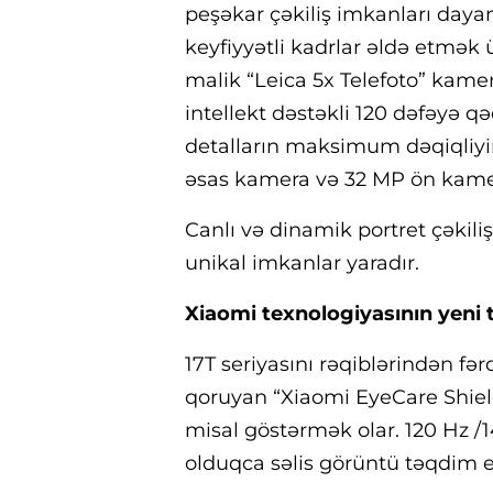
peşəkar çəkiliş imkanları daya
keyfiyyətli kadrlar əldə etmək
malik “Leica 5x Telefoto” kamer
intellekt dəstəkli 120 dəfəyə q
detalların maksimum dəqiqliyi
əsas kamera və 32 MP ön kamer
Canlı və dinamik portret çəkili
unikal imkanlar yaradır.
Xiaomi texnologiyasının yeni
17T seriyasını rəqiblərindən fə
qoruyan “Xiaomi EyeCare Shield
misal göstərmək olar. 120 Hz /14
olduqca səlis görüntü təqdim e