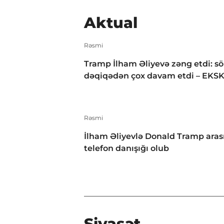
Aktual
Rəsmi
Tramp İlham Əliyevə zəng etdi: s
dəqiqədən çox davam etdi – EKS
Rəsmi
İlham Əliyevlə Donald Tramp aras
telefon danışığı olub
Siyasət