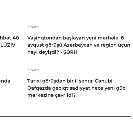
Mövqe
öhbət 40
Vaşinqtondan başlayan yeni mərhələ: 8
KLÜZİV
avqust görüşü Azərbaycan və region üçün
nəyi dəyişdi? - ŞƏRH
Mövqe
ında
Tarixi görüşdən bir il sonra: Cənubi
Qafqazda geoiqtisadiyyat necə yeni güc
mərkəzinə çevrildi?