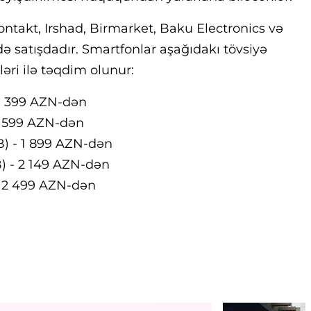
Kontakt, Irshad, Birmarket, Baku Electronics və
ə satışdadır. Smartfonlar aşağıdakı tövsiyə
əri ilə təqdim olunur:
 1 399 AZN-dən
 1 599 AZN-dən
B) - 1 899 AZN-dən
B) - 2 149 AZN-dən
 - 2 499 AZN-dən