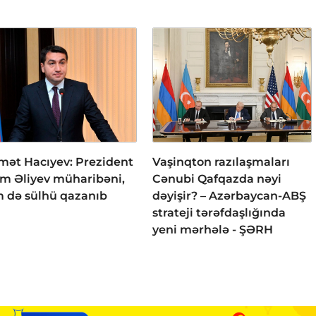
mət Hacıyev: Prezident
Vaşinqton razılaşmaları
am Əliyev müharibəni,
Cənubi Qafqazda nəyi
 də sülhü qazanıb
dəyişir? – Azərbaycan-ABŞ
strateji tərəfdaşlığında
yeni mərhələ - ŞƏRH