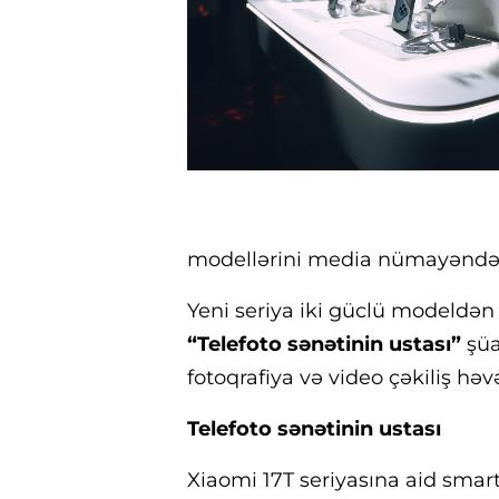
modellərini media nümayəndəl
Yeni seriya iki güclü modeldən 
“Telefoto sənətinin ustası”
şüa
fotoqrafiya və video çəkiliş həvə
Telefoto sənətinin ustası
Xiaomi 17T seriyasına aid smartf