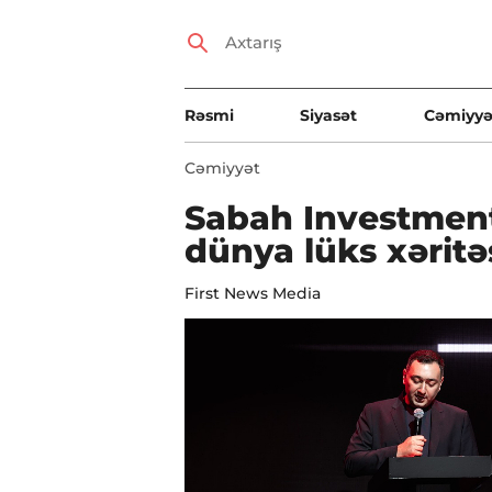
Rəsmi
Siyasət
Cəmiyyə
Cəmiyyət
Sabah Investment
dünya lüks xəritə
First News Media