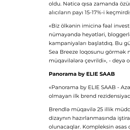
oldu. Nəticə qısa zamanda özünü
alıcıların payı 15-17%-i keçmird
«Biz ölkənin imicinə fəal invest
nümayəndə heyətləri, bloggerlər
kampaniyaları başlatdıq. Bu gü
Sea Breeze loqosunu görmək m
müqavilələrə çevrildi», - deyə o
Panorama by ELIE SAAB
«Panorama by ELIE SAAB - Azərb
olmayan ilk brend rezidensiyadı
Brendlə müqavilə 25 illik müd
dizaynın hazırlanmasında iştira
olunacaqlar. Kompleksin əsas o