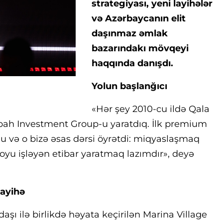
strategiyası, yeni layihələr
və Azərbaycanın elit
daşınmaz əmlak
bazarındakı mövqeyi
haqqında danışdı.
Yolun başlanğıcı
«Hər şey 2010-cu ildə Qala
abah Investment Group-u yaratdıq. İlk premium
 və o bizə əsas dərsi öyrətdi: miqyaslaşmaq
 boyu işləyən etibar yaratmaq lazımdır», deyə
layihə
fdaşı ilə birlikdə həyata keçirilən Marina Village