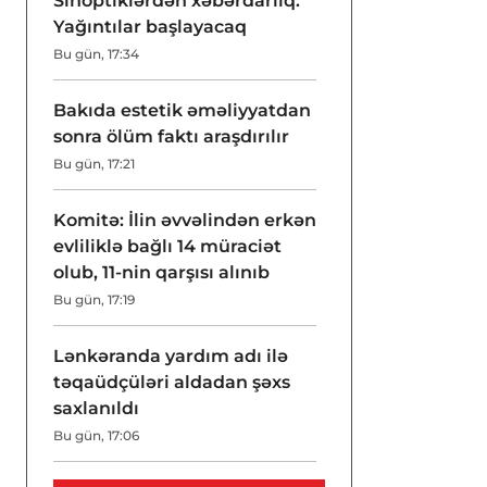
Sinoptiklərdən xəbərdarlıq:
Yağıntılar başlayacaq
Bu gün, 17:34
Bakıda estetik əməliyyatdan
sonra ölüm faktı araşdırılır
Bu gün, 17:21
Komitə: İlin əvvəlindən erkən
evliliklə bağlı 14 müraciət
olub, 11-nin qarşısı alınıb
Bu gün, 17:19
Lənkəranda yardım adı ilə
təqaüdçüləri aldadan şəxs
saxlanıldı
Bu gün, 17:06