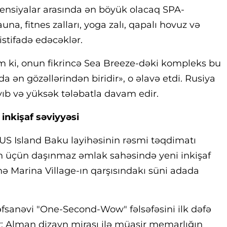
ensiyalar arasında ən böyük olacaq SPA-
na, fitnes zalları, yoga zalı, qapalı hovuz və
istifadə edəcəklər.
 ki, onun fikrincə Sea Breeze-dəki kompleks bu
a ən gözəllərindən biridir», o əlavə etdi. Rusiya
yıb və yüksək tələbatla davam edir.
inkişaf səviyyəsi
S Island Baku layihəsinin rəsmi təqdimatı
ion üçün daşınmaz əmlak sahəsində yeni inkişaf
hə Marina Village-ın qarşısındakı süni adada
sanəvi "One-Second-Wow" fəlsəfəsini ilk dəfə
: Alman dizayn mirası ilə müasir memarlığın