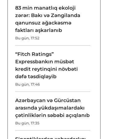
83 min manatlıq ekoloji
zərər: Bakı və Zəngilanda
qanunsuz ağackəsmə
faktları aşkarlanıb
Bu gün, 17:52
“Fitch Ratings”
Expressbankın müsbət
kredit reytinqini növbəti
dəfə təsdiqləyib
Bu gün, 17:46
Azərbaycan və Gürcüstan
arasında yükdaşımalardakı
çətinliklərin səbəbi açıqlanıb
Bu gün, 17:35