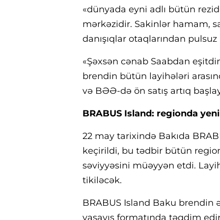
«dünyada eyni adlı bütün rezid
mərkəzidir. Sakinlər hamam, sau
danışıqlar otaqlarından pulsuz 
«Şəxsən cənab Saabdan eşitdim
brendin bütün layihələri arasınd
və BƏƏ-də ön satış artıq başla
BRABUS Island: regionda yeni 
22 may tarixində Bakıda BRABU
keçirildi, bu tədbir bütün reg
səviyyəsini müəyyən etdi. Layi
tikiləcək.
BRABUS Island Baku brendin əf
yaşayış formatında təqdim edir