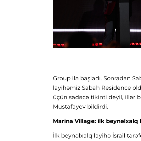
Group ilə başladı. Sonradan S
layihəmiz Sabah Residence oldu
üçün sadəcə tikinti deyil, illər
Mustafayev bildirdi.
Marina Village: ilk beynəlxalq 
İlk beynəlxalq layihə İsrail tərə