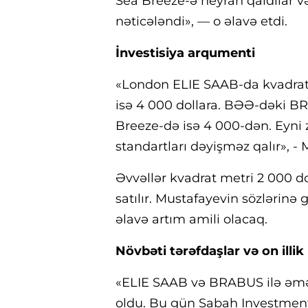
Sea Breeze-ə heyran qaldılar v
nəticələndi», — o əlavə etdi.
İnvestisiya arqumenti
«London ELIE SAAB-da kvadrat 
isə 4 000 dollara. BƏƏ-dəki BR
Breeze-də isə 4 000-dən. Eyni
standartları dəyişməz qalır», - 
Əvvəllər kvadrat metri 2 000 d
satılır. Mustafayevin sözlərinə
əlavə artım amili olacaq.
Növbəti tərəfdaşlar və on illik
«ELIE SAAB və BRABUS ilə əmək
oldu. Bu gün Sabah Investmen