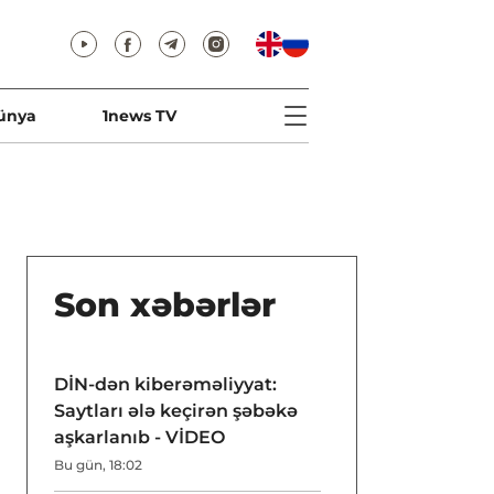
ünya
1news TV
Son xəbərlər
DİN-dən kiberəməliyyat:
Saytları ələ keçirən şəbəkə
aşkarlanıb - VİDEO
Bu gün, 18:02