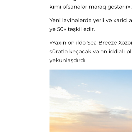
kimi əfsanələr maraq göstərir»,
Yeni layihələrdə yerli və xarici a
yə 50» təşkil edir.
«Yaxın on ildə Sea Breeze Xəzə
sürətlə keçəcək və ən iddialı p
yekunlaşdırdı.