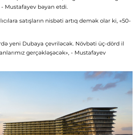
 - Mustafayev bəyan etdi.
lıcılara satışların nisbəti artıq demək olar ki, «50-
rdə yeni Dubaya çevriləcək. Növbəti üç-dörd il
lanlarımız gerçəkləşəcək», - Mustafayev