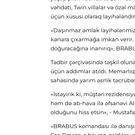
vəhdəti, Twin villalar və özəl 
üçün xüsusi olaraq layihələndiri
«Daşınmaz əmlak layihələrimi
kənara çıxarmağa imkan verir.
doğuracağına inanırıq», BRABU
Tədbir çərçivəsində təşkil oluna
üçün addımlar atıldı. Memarlıq 
sahəsində yarım əsrlik təcrübəyə
«İstəyirik ki, müştəri rezidens
həm də ab-hava ilə əfsanəvi A
olduğunu hiss etsin», - Mustafa
«BRABUS komandası ilə danışı