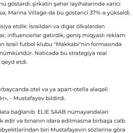
 göstərdi: şirkətin şəhər layihələrində xarici
isə, Marina Village-da bu göstərici 37%-ə yüksəldi.
isiya etdik: İsraildən və digər ölkələrdən
, influencerlər gətirdik, geniş miqyaslı reklam
n İsrail futbol klubu "Makkabi"nin formasında
ümkündür. Nəticədə bu strategiya real
 qeyd etdi.
aycanda otel və ya apart-otellə əlaqəli
r», - Mustafayev bildirdi.
dətə bağlanıb. ELIE SAAB nümayəndələri
k edir və binanın idarə edilməsinə birbaşa cəlb
byektlərindən biri Mustafayevin sözlərinə görə