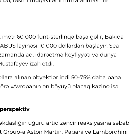
ə bu, rəsmi müqavilənin imzalanması ilə
metr 60 000 funt-sterlinqə başa gəlir, Bakıda
ABUS layihəsi 10 000 dollardan başlayır, Sea
 zamanda ad, idarəetmə keyfiyyəti və dünya
Mustafayev izah etdi.
ollara alınan obyektlər indi 50-75% daha baha
 görə «Avropanın ən böyüyü olacaq kazino isə
 perspektiv
daşlığın uğuru artıq zəncir reaksiyasına səbəb
t Group-a Aston Martin, Pagani və Lamborghini