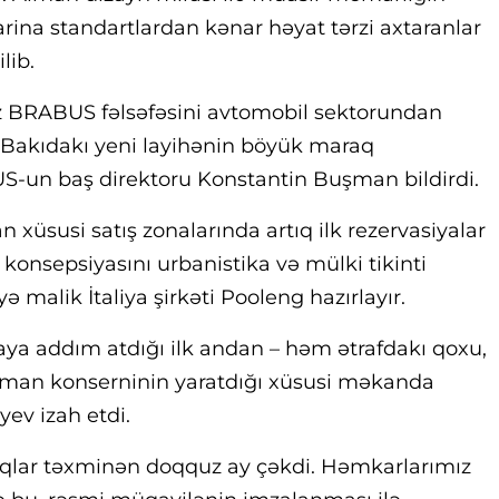
marina standartlardan kənar həyat tərzi axtaranlar
lib.
z BRABUS fəlsəfəsini avtomobil sektorundan
 Bakıdakı yeni layihənin böyük maraq
S-un baş direktoru Konstantin Buşman bildirdi.
n xüsusi satış zonalarında artıq ilk rezervasiyalar
konsepsiyasını urbanistika və mülki tikinti
 malik İtaliya şirkəti Pooleng hazırlayır.
iyaya addım atdığı ilk andan – həm ətrafdakı qoxu,
lman konserninin yaratdığı xüsusi məkanda
yev izah etdi.
qlar təxminən doqquz ay çəkdi. Həmkarlarımız