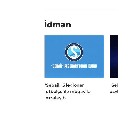
İdman
"Səbail" 5 legioner
"Sə
futbolçu ilə müqavilə
üzv
imzalayıb