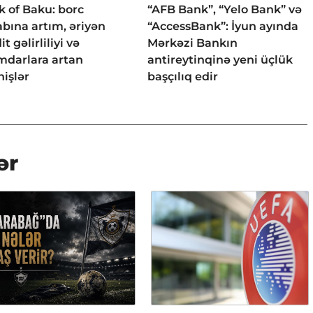
 of Baku: borc
“AFB Bank”, “Yelo Bank” və
bına artım, əriyən
“AccessBank”: İyun ayında
it gəlirliliyi və
Mərkəzi Bankın
mdarlara artan
antireytinqinə yeni üçlük
işlər
başçılıq edir
ər