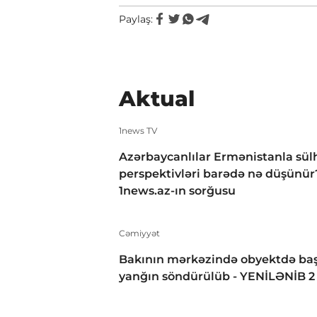
Paylaş:
Aktual
1news TV
Azərbaycanlılar Ermənistanla sül
perspektivləri barədə nə düşünür
1news.az-ın sorğusu
Cəmiyyət
Bakının mərkəzində obyektdə baş
yanğın söndürülüb - YENİLƏNİB 2