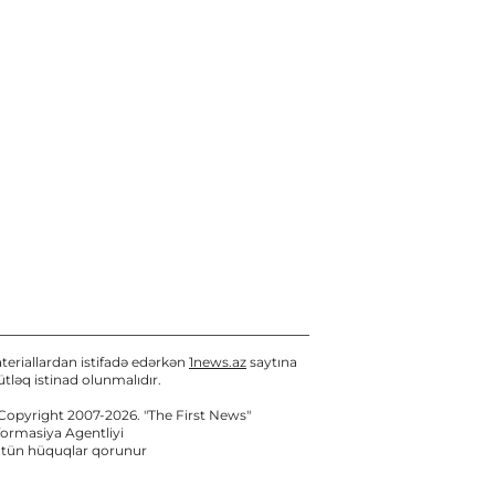
"Arzum"un məhkəməsində
şahid danışdı - Görün nələr
dedi...
07 / 08 / 2026, 15:25
teriallardan istifadə edərkən
1news.az
saytına
tləq istinad olunmalıdır.
Copyright 2007-2026. "The First News"
formasiya Agentliyi
tün hüquqlar qorunur