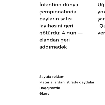
İnfantino dünya
Uğu
çempionatında
yo
payların satışı
şan
layihəsini geri
"Q
götürdü: 4 gün —
ver
elandan geri
addımadək
Saytda reklam
Materiallardan istifadə qaydaları
Haqqımızda
Əlaqə