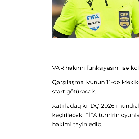
VAR hakimi funksiyasını isə kol
Qarşılaşma iyunun 11-də Mexikod
start götürəcək.
Xatırladaq ki, DÇ-2026 mundiall
keçiriləcək. FİFA turnirin oyu
hakimi təyin edib.