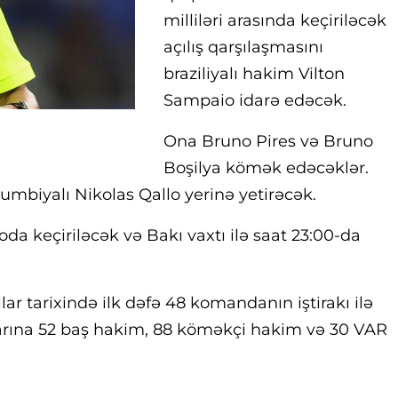
milliləri arasında keçiriləcək
açılış qarşılaşmasını
braziliyalı hakim Vilton
Sampaio idarə edəcək.
Ona Bruno Pires və Bruno
Boşilya kömək edəcəklər.
umbiyalı Nikolas Qallo yerinə yetirəcək.
a keçiriləcək və Bakı vaxtı ilə saat 23:00-da
ar tarixində ilk dəfə 48 komandanın iştirakı ilə
nlarına 52 baş hakim, 88 köməkçi hakim və 30 VAR