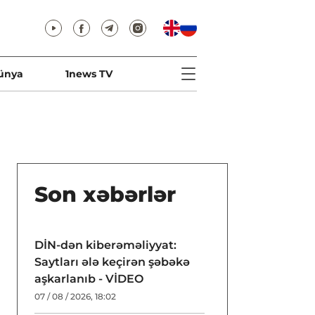
ünya
1news TV
Son xəbərlər
DİN-dən kiberəməliyyat:
Saytları ələ keçirən şəbəkə
aşkarlanıb - VİDEO
07 / 08 / 2026, 18:02