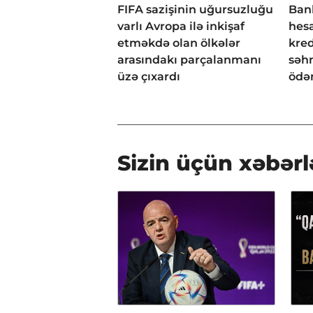
FIFA sazişinin uğursuzluğu
Bank
varlı Avropa ilə inkişaf
hesa
etməkdə olan ölkələr
kred
arasındakı parçalanmanı
səh
üzə çıxardı
ödən
Sizin üçün xəbərl