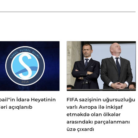
bail"in İdarə Heyətinin
FIFA sazişinin uğursuzluğu
ləri açıqlanıb
varlı Avropa ilə inkişaf
etməkdə olan ölkələr
arasındakı parçalanmanı
üzə çıxardı