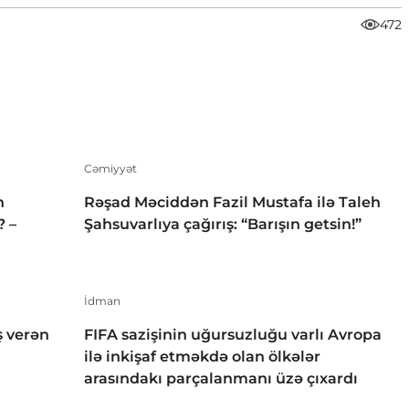
472
Cəmiyyət
h
Rəşad Məciddən Fazil Mustafa ilə Taleh
? –
Şahsuvarlıya çağırış: “Barışın getsin!”
İdman
 verən
FIFA sazişinin uğursuzluğu varlı Avropa
ilə inkişaf etməkdə olan ölkələr
arasındakı parçalanmanı üzə çıxardı