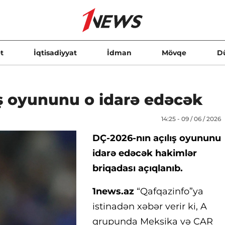
t
İqtisadiyyat
İdman
Mövqe
D
ış oyununu o idarə edəcək
14:25 - 09 / 06 / 2026
DÇ-2026-nın açılış oyununu
idarə edəcək hakimlər
briqadası açıqlanıb.
1news.az
“Qafqazinfo”ya
istinadən xəbər verir ki, A
qrupunda Meksika və CAR