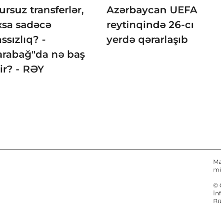
rsuz transferlər,
Azərbaycan UEFA
xsa sadəcə
reytinqində 26-cı
ssızlıq? -
yerdə qərarlaşıb
arabağ"da nə baş
ir? - RƏY
Ma
mü
© 
İn
Bü