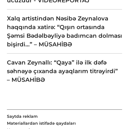
ucuzdur - VİDEOREPORTAJ
Xalq artistindən Nəsibə Zeynalova
haqqında xatirə: “Qışın ortasında
Şəmsi Bədəlbəyliyə badımcan dolması
bişirdi...” – MÜSAHİBƏ
Cavan Zeynallı: “Qaya” ilə ilk dəfə
səhnəyə çıxanda ayaqlarım titrəyirdi”
– MÜSAHİBƏ
Saytda reklam
Materiallardan istifadə qaydaları