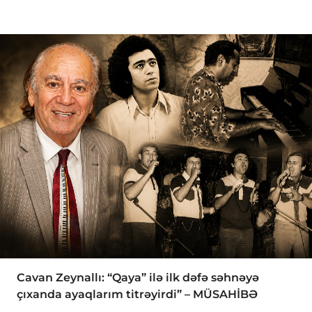
Cavan Zeynallı: “Qaya” ilə ilk dəfə səhnəyə
çıxanda ayaqlarım titrəyirdi” – MÜSAHİBƏ