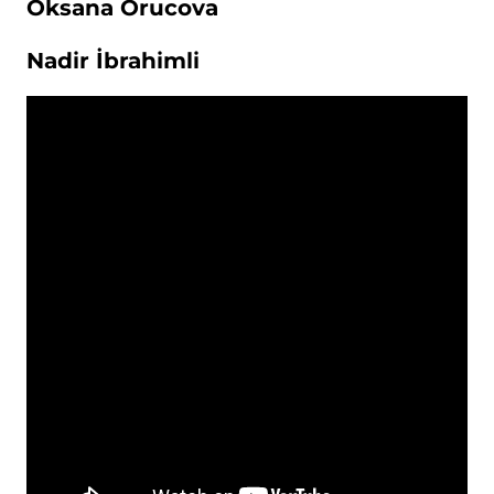
Oksana Orucova
Nadir İbrahimli