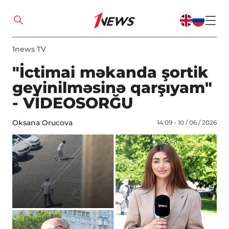
1news TV
"İctimai məkanda şortik
geyinilməsinə qarşıyam"
- VİDEOSORĞU
Oksana Orucova
14:09 - 10 / 06 / 2026