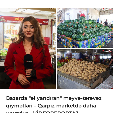
Bazarda "əl yandıran" meyvə-tərəvəz
qiymətləri - Qarpız marketdə daha