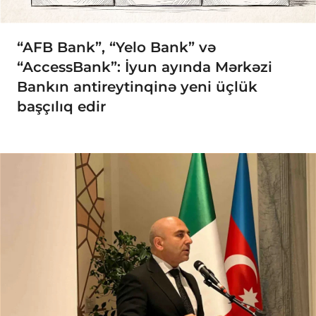
“AFB Bank”, “Yelo Bank” və
“AccessBank”: İyun ayında Mərkəzi
Bankın antireytinqinə yeni üçlük
başçılıq edir