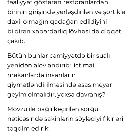
fəaliyyət göstərən restoranlardan
birinin girişində yerləşdirilən və şortiklə
daxil olmağın qadağan edildiyini
bildirən xəbərdarlıq lövhəsi də diqqət
çəkib.
Bütün bunlar cəmiyyətdə bir sualı
yenidən alovlandırıb: ictimai
məkanlarda insanların
qiymətləndirilməsində əsas meyar
geyim olmalıdır, yoxsa davranış?
Mövzu ilə bağlı keçirilən sorğu
nəticəsində sakinlərin söylədiyi fikirləri
təqdim edirik: