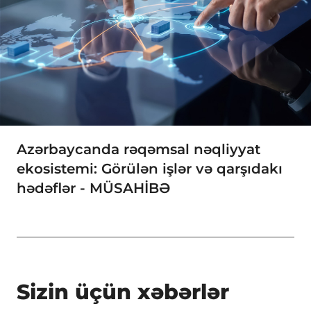
Azərbaycanda rəqəmsal nəqliyyat
ekosistemi: Görülən işlər və qarşıdakı
hədəflər - MÜSAHİBƏ
Sizin üçün xəbərlər