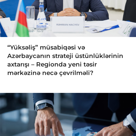
“Yüksəliş” müsabiqəsi və
Azərbaycanın strateji üstünlüklərinin
axtarışı – Regionda yeni təsir
mərkəzinə necə çevrilməli?