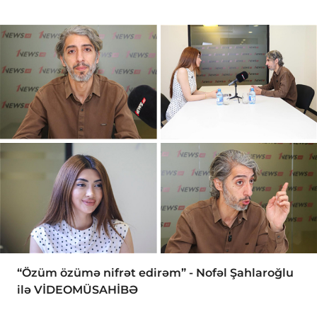
“Özüm özümə nifrət edirəm” - Nofəl Şahlaroğlu
ilə VİDEOMÜSAHİBƏ