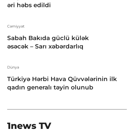
əri həbs edildi
Cəmiyyət
Sabah Bakıda güclü külək
əsəcək – Sarı xəbərdarlıq
Dünya
Türkiyə Hərbi Hava Qüvvələrinin ilk
qadın generalı təyin olunub
1news TV