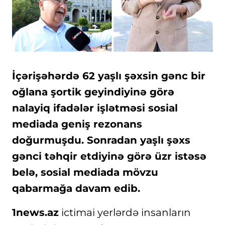
İçərişəhərdə 62 yaşlı şəxsin gənc bir
oğlana şortik geyindiyinə görə
nalayiq ifadələr işlətməsi sosial
mediada geniş rezonans
doğurmuşdu. Sonradan yaşlı şəxs
gənci təhqir etdiyinə görə üzr istəsə
belə, sosial mediada mövzu
qabarmağa davam edib.
1news.az
ictimai yerlərdə insanların