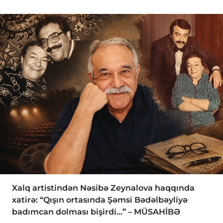
Xalq artistindən Nəsibə Zeynalova haqqında
xatirə: “Qışın ortasında Şəmsi Bədəlbəyliyə
badımcan dolması bişirdi...” – MÜSAHİBƏ