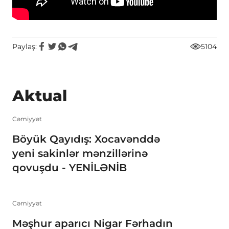
Paylaş:
5104
Aktual
Cəmiyyət
Böyük Qayıdış: Xocavənddə
yeni sakinlər mənzillərinə
qovuşdu - YENİLƏNİB
Cəmiyyət
Məşhur aparıcı Nigar Fərhadın