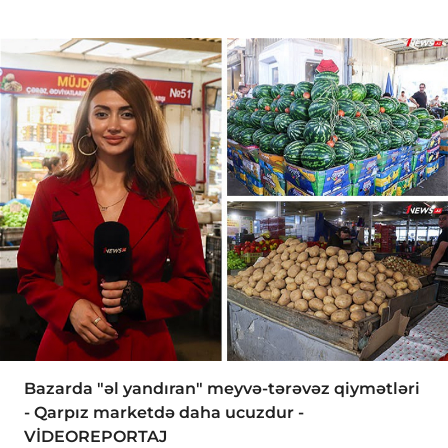
Bazarda "əl yandıran" meyvə-tərəvəz qiymətləri
- Qarpız marketdə daha ucuzdur -
VİDEOREPORTAJ