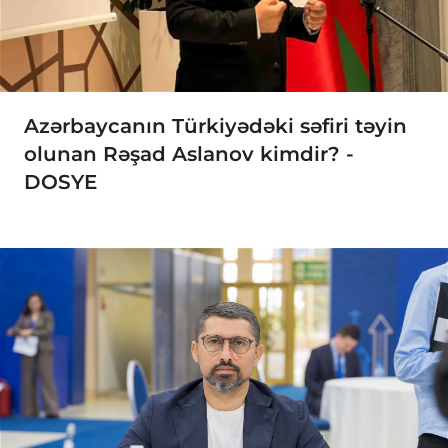
Azərbaycanın Türkiyədəki səfiri təyin
olunan Rəşad Aslanov kimdir? -
DOSYE