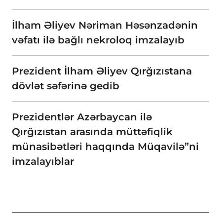
İlham Əliyev Nəriman Həsənzadənin
vəfatı ilə bağlı nekroloq imzalayıb
Prezident İlham Əliyev Qırğızıstana
dövlət səfərinə gedib
Prezidentlər Azərbaycan ilə
Qırğızıstan arasında müttəfiqlik
münasibətləri haqqında Müqavilə”ni
imzalayıblar