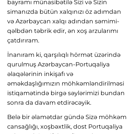
bayramı münasibətilə Sizi və Sizin
simanızda bütün xalqınızı öz adımdan
və Azərbaycan xalqı adından səmimi-
qəlbdən təbrik edir, ən xoş arzularımı
çatdırıram.
İnanıram ki, qarşılıqlı hörmət üzərində
qurulmuş Azərbaycan-Portuqaliya
əlaqələrinin inkişafı və
əməkdaşlığımızın möhkəmləndirilməsi
istiqamətində birgə səylərimizi bundan
sonra da davam etdirəcəyik.
Belə bir əlamətdar gündə Sizə möhkəm
cansağlığı, xoşbəxtlik, dost Portuqaliya