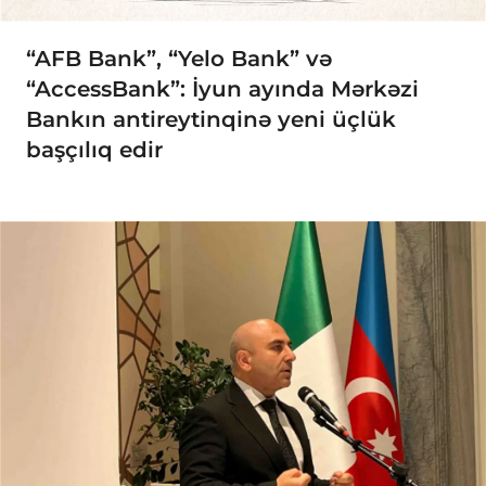
“AFB Bank”, “Yelo Bank” və
“AccessBank”: İyun ayında Mərkəzi
Bankın antireytinqinə yeni üçlük
başçılıq edir