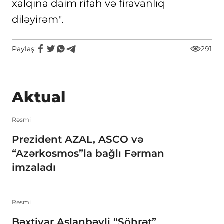
xalqına daim rifah və firavanlıq
diləyirəm".
Paylaş:
291
Aktual
Rəsmi
Prezident AZAL, ASCO və
“Azərkosmos”la bağlı Fərman
imzaladı
Rəsmi
Bəxtiyar Aslanbəyli “Şöhrət”