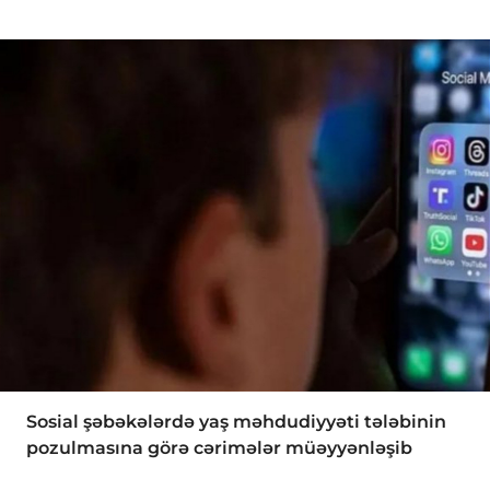
Sosial şəbəkələrdə yaş məhdudiyyəti tələbinin
pozulmasına görə cərimələr müəyyənləşib