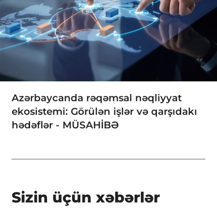
Azərbaycanda rəqəmsal nəqliyyat
ekosistemi: Görülən işlər və qarşıdakı
hədəflər - MÜSAHİBƏ
Sizin üçün xəbərlər