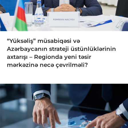
“Yüksəliş” müsabiqəsi və
Azərbaycanın strateji üstünlüklərinin
axtarışı – Regionda yeni təsir
mərkəzinə necə çevrilməli?