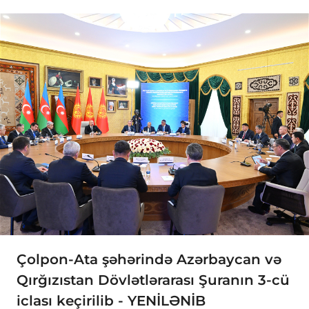
Çolpon-Ata şəhərində Azərbaycan və
Qırğızıstan Dövlətlərarası Şuranın 3-cü
iclası keçirilib - YENİLƏNİB