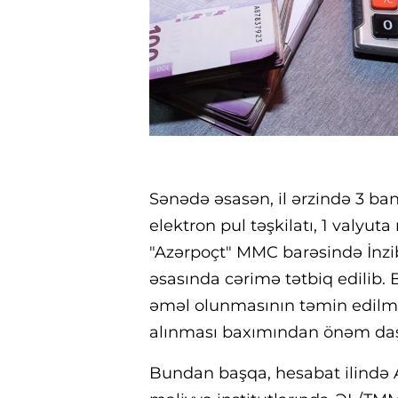
Sənədə əsasən, il ərzində 3 ban
elektron pul təşkilatı, 1 valyut
"Azərpoçt" MMC barəsində İnzib
əsasında cərimə tətbiq edilib.
əməl olunmasının təmin edilməs
alınması baxımından önəm daşı
Bundan başqa, hesabat ilində A