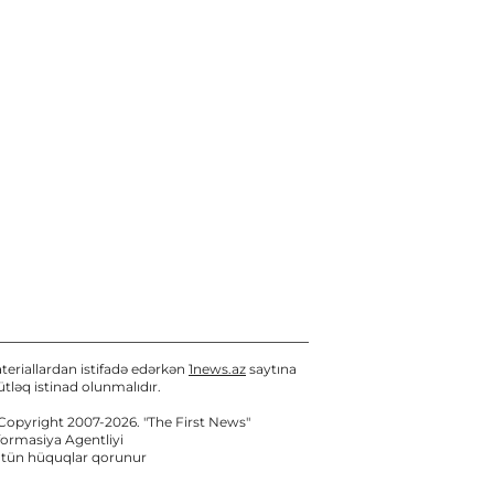
teriallardan istifadə edərkən
1news.az
saytına
tləq istinad olunmalıdır.
Copyright 2007-2026. "The First News"
formasiya Agentliyi
tün hüquqlar qorunur