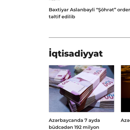
Bəxtiyar Aslanbəyli “Şöhrət” orden
təltif edilib
İqtisadiyyat
Azərbaycanda 7 ayda
Azə
büdcədən 192 milyon