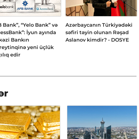
 Bank”, “Yelo Bank” və
Azərbaycanın Türkiyədəki
essBank”: İyun ayında
səfiri təyin olunan Rəşad
kəzi Bankın
Aslanov kimdir? - DOSYE
reytinqinə yeni üçlük
ılıq edir
ər