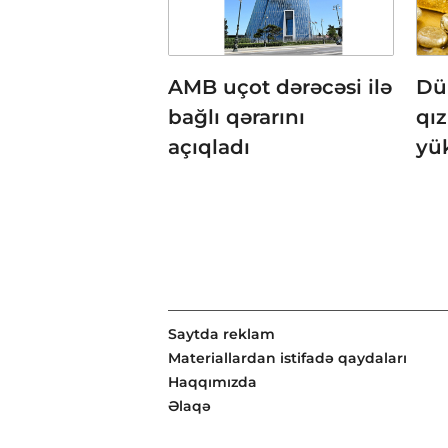
AMB uçot dərəcəsi ilə
Dü
bağlı qərarını
qız
açıqladı
yü
Saytda reklam
Materiallardan istifadə qaydaları
Haqqımızda
Əlaqə