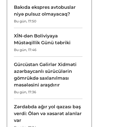
Bakıda ekspres avtobuslar
niyə pulsuz olmayacaq?
Bu gün, 17:50
XİN-dən Boliviyaya
Müstəqillik Günü təbriki
Bu gün, 17:46
Gürcüstan Gəlirlər Xidməti
azərbaycanlı sürücülərin
gömrükdə saxlanılması
məsələsini araşdırır
Bu gün, 17:36
Zərdabda ağır yol qəzası baş
verdi: Ölən və xəsarət alanlar
var