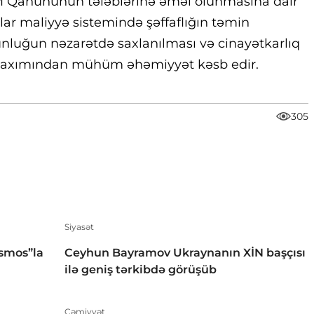
MM Qanununun tələblərinə əməl olunmasına dair
ar maliyyə sistemində şəffaflığın təmin
nluğun nəzarətdə saxlanılması və cinayətkarlıq
sı baxımından mühüm əhəmiyyət kəsb edir.
305
Siyasət
smos”la
Ceyhun Bayramov Ukraynanın XİN başçısı
ilə geniş tərkibdə görüşüb
Cəmiyyət