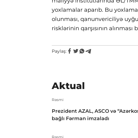
maliyyə institutlarında ƏL/T
yoxlamalar aparıb. Bu yoxlamal
olunması, qanunvericiliyə uyğu
risklərinin qarşısının alınma
Paylaş:
Aktual
Rəsmi
Prezident AZAL, ASCO və “Azərko
bağlı Fərman imzaladı
Rəsmi