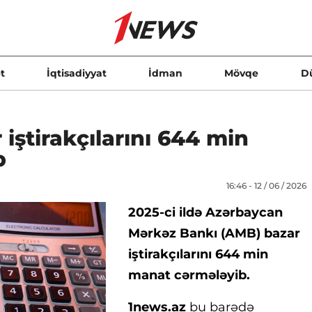
t
İqtisadiyyat
İdman
Mövqe
D
iştirakçılarını 644 min
b
16:46 - 12 / 06 / 2026
2025-ci ildə Azərbaycan
Mərkəz Bankı (AMB) bazar
iştirakçılarını 644 min
manat cərmələyib.
1news.az
bu barədə