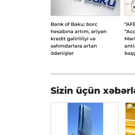
Bank of Baku: borc
“AFB
hesabına artım, əriyən
“Acc
kredit gəlirliliyi və
Mər
səhmdarlara artan
anti
ödənişlər
başç
Sizin üçün xəbərl