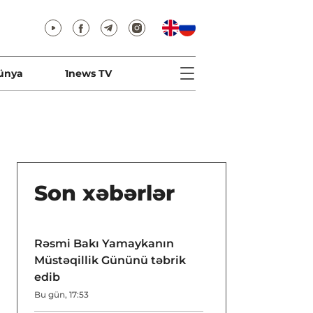
ünya
1news TV
Son xəbərlər
Rəsmi Bakı Yamaykanın
Müstəqillik Gününü təbrik
edib
Bu gün, 17:53