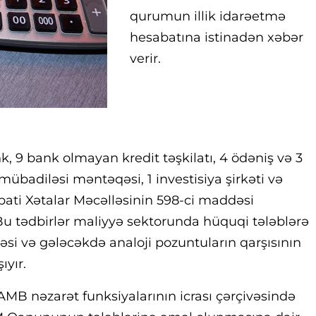
qurumun illik idarəetmə
hesabatına istinadən xəbər
verir.
k, 9 bank olmayan kredit təşkilatı, 4 ödəniş və 3
a mübadiləsi məntəqəsi, 1 investisiya şirkəti və
ati Xətalar Məcəlləsinin 598-ci maddəsi
 Bu tədbirlər maliyyə sektorunda hüquqi tələblərə
i və gələcəkdə analoji pozuntuların qarşısının
yır.
MB nəzarət funksiyalarının icrası çərçivəsində