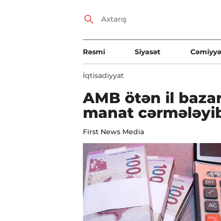
Rəsmi
Siyasət
Cəmiyyə
İqtisadiyyat
AMB ötən il bazar 
manat cərmələyi
First News Media