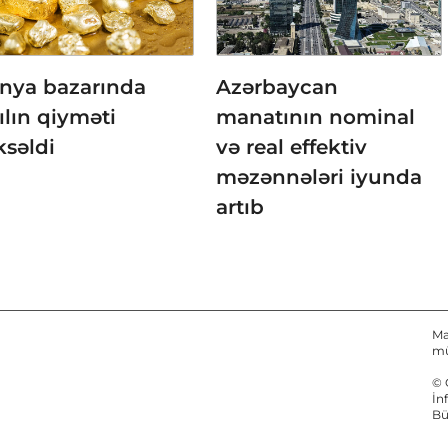
nya bazarında
Azərbaycan
ılın qiyməti
manatının nominal
ksəldi
və real effektiv
məzənnələri iyunda
artıb
Ma
mü
© 
İn
Bü