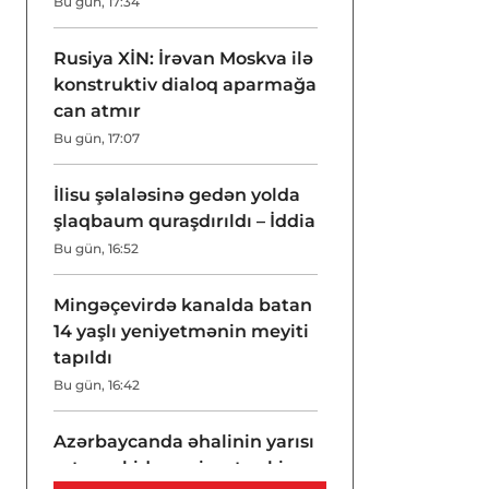
Bu gün, 17:34
Rusiya XİN: İrəvan Moskva ilə
konstruktiv dialoq aparmağa
can atmır
Bu gün, 17:07
İlisu şəlaləsinə gedən yolda
şlaqbaum quraşdırıldı – İddia
Bu gün, 16:52
Mingəçevirdə kanalda batan
14 yaşlı yeniyetmənin meyiti
tapıldı
Bu gün, 16:42
Azərbaycanda əhalinin yarısı
artıq çəkidən əziyyət çəkir