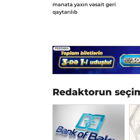
manata yaxın vəsait geri
qaytarılıb
Redaktorun seçi